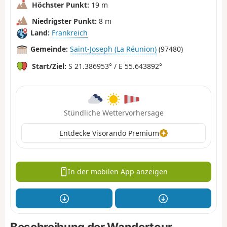
Höchster Punkt:
19 m
Niedrigster Punkt:
8 m
Land:
Frankreich
Gemeinde:
Saint-Joseph (La Réunion)
(97480)
Start/Ziel:
S 21.386953° / E 55.643892°
Stündliche Wettervorhersage
Entdecke Visorando Premium
In der mobilen App anzeigen
Beschreibung der Wandertour