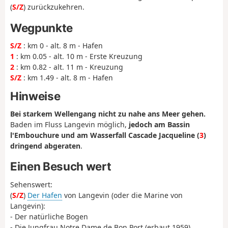
(
S/Z
) zurückzukehren.
Wegpunkte
S/Z
: km 0 - alt. 8 m - Hafen
1
: km 0.05 - alt. 10 m - Erste Kreuzung
2
: km 0.82 - alt. 11 m - Kreuzung
S/Z
: km 1.49 - alt. 8 m - Hafen
Hinweise
Bei starkem Wellengang nicht zu nahe ans Meer gehen.
Baden im Fluss Langevin möglich,
jedoch am Bassin
l'Embouchure und am Wasserfall Cascade Jacqueline (
3
)
dringend abgeraten
.
Einen Besuch wert
Sehenswert:
(
S/Z
)
Der Hafen
von Langevin (oder die Marine von
Langevin):
- Der natürliche Bogen
- Die Jungfrau Notre Dame de Bon Port (erbaut 1959)