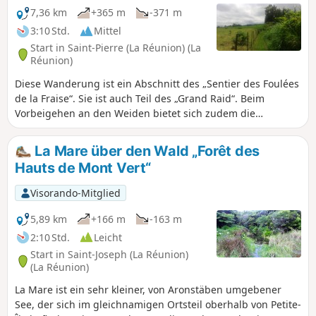
7,36 km
+365 m
-371 m
3:10 Std.
Mittel
Start in Saint-Pierre (La Réunion) (La
Réunion)
Diese Wanderung ist ein Abschnitt des „Sentier des Foulées
de la Fraise“. Sie ist auch Teil des „Grand Raid“. Beim
Vorbeigehen an den Weiden bietet sich zudem die
Gelegenheit, schöne Ausblicke nach Westen und Süden zu
genießen. Dieser Abschnitt folgt dem Verlauf des „Sentier
La Mare über den Wald „Forêt des
des Foulées de la Fraise“ zwischen der Domaine Vidot und
Hauts de Mont Vert“
dem ersten Erdbeerfeld. Ziemlich einfach, wenn auch mit
einigen hohen Stufen; es ist möglich, weiter hinauf nach
Visorando-Mitglied
Notre-Dame de la Paix zu gehen.
5,89 km
+166 m
-163 m
2:10 Std.
Leicht
Start in Saint-Joseph (La Réunion)
(La Réunion)
La Mare ist ein sehr kleiner, von Aronstäben umgebener
See, der sich im gleichnamigen Ortsteil oberhalb von Petite-