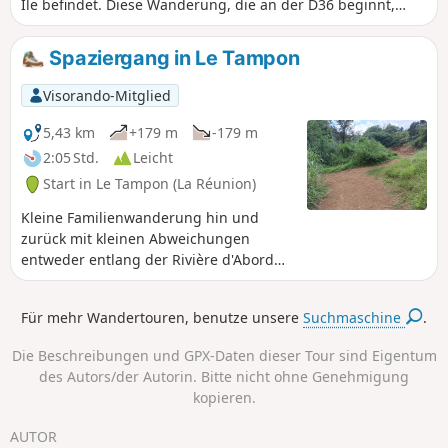
Île befindet. Diese Wanderung, die an der D36 beginnt,
führt durch den wunderschönen Wald „Forêt des Hauts de
Mont Vert“ und bietet am Ende der Strecke herrliche
Spaziergang in Le Tampon
Ausblicke auf den Süden der Insel sowie auf die Rivière des
Remparts, wobei man einen sehr gut begehbaren, von
Visorando-Mitglied
Aronstaben gesäumten Weg nimmt. Es besteht die
Möglichkeit, die Tour bis zum „Relais de Petite Île“ oder bis
5,43 km
+179 m
-179 m
zur „Domaine Vidot“ zu verlängern.
2:05 Std.
Leicht
Start in Le Tampon (La Réunion)
Kleine Familienwanderung hin und
zurück mit kleinen Abweichungen
entweder entlang der Rivière d'Abord
oder am Rande der Zuckerrohrfelder.
Auf dem Weg am Flussufer können Sie
Für mehr Wandertouren, benutze unsere
Suchmaschine
.
die in den Fels gehauenen Becken
bewundern.
Die Beschreibungen und GPX-Daten dieser Tour sind Eigentum
des Autors/der Autorin. Bitte nicht ohne Genehmigung
kopieren.
AUTOR