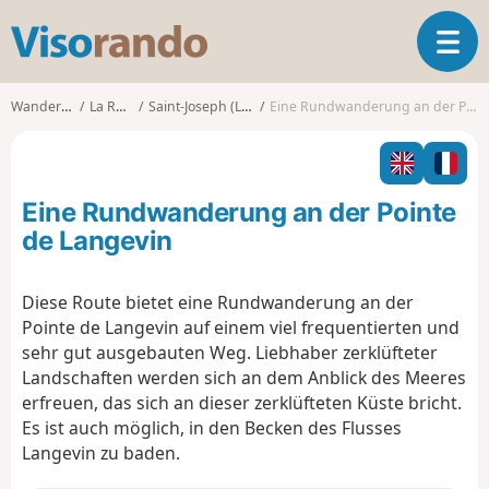
V
T
i
o
s
g
o
Wanderungen
La Réunion
Saint-Joseph (La Réunion)
Eine Rundwanderung an der Pointe de Langevin
g
r
l
a
e
n
n
d
Eine Rundwanderung an der Pointe
a
o
v
de Langevin
i
g
Diese Route bietet eine Rundwanderung an der
a
Pointe de Langevin auf einem viel frequentierten und
t
i
sehr gut ausgebauten Weg. Liebhaber zerklüfteter
o
Landschaften werden sich an dem Anblick des Meeres
n
erfreuen, das sich an dieser zerklüfteten Küste bricht.
Es ist auch möglich, in den Becken des Flusses
Langevin zu baden.