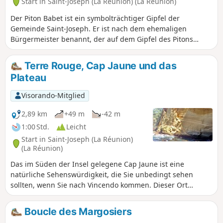
Start in Saint-Joseph (La Réunion) (La Réunion)
Der Piton Babet ist ein symbolträchtiger Gipfel der
Gemeinde Saint-Joseph. Er ist nach dem ehemaligen
Bürgermeister benannt, der auf dem Gipfel des Pitons
beigesetzt ist. Diese Wanderung ist sehr kurz und lässt sich
gut mit einem anderen Ausflug, wie beispielsweise dem
Terre Rouge, Cap Jaune und das
Piton de l’Entonnoir, kombinieren. Das Rauschen der Wellen
Plateau
wird nie verstummen. Kurz vor Beginn des Aufstiegs sollten
Sie sich die Caverne des Hirondelles nicht entgehen lassen.
Visorando-Mitglied
Es ist auch möglich, den Felsen zu umrunden, was jedoch
den Nachteil hat, dass man dabei durch bebaute Gebiete
2,89 km
+49 m
-42 m
kommt.
1:00 Std.
Leicht
Start in Saint-Joseph (La Réunion)
(La Réunion)
Das im Süden der Insel gelegene Cap Jaune ist eine
natürliche Sehenswürdigkeit, die Sie unbedingt sehen
sollten, wenn Sie nach Vincendo kommen. Dieser Ort
verdankt seinen Namen seiner gelben Farbe! Der Weg
verläuft entlang der Küste und bietet daher herrliche
Boucle des Margosiers
Ausblicke! Außerdem durchquert er Landschaften, die für