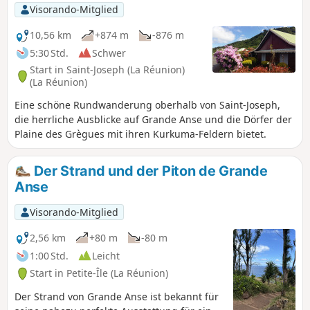
den wilden Süden typisch sind (zerklüftete Landschaften,
Visorando-Mitglied
Vackoas, Vulkangestein, Geysire usw.). Anmerkung des
Moderators vom 21.07.2021: Seit der Veröffentlichung
10,56 km
+874 m
-876 m
dieser Wanderung gab es einige Änderungen vor Ort. Siehe
5:30 Std.
Schwer
Bewertungen.
Start in Saint-Joseph (La Réunion)
(La Réunion)
Eine schöne Rundwanderung oberhalb von Saint-Joseph,
die herrliche Ausblicke auf Grande Anse und die Dörfer der
Plaine des Grègues mit ihren Kurkuma-Feldern bietet.
Der Strand und der Piton de Grande
Anse
Visorando-Mitglied
2,56 km
+80 m
-80 m
1:00 Std.
Leicht
Start in Petite-Île (La Réunion)
Der Strand von Grande Anse ist bekannt für