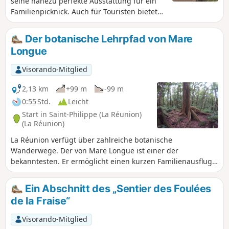
seine nahezu perfekte Ausstattung für ein
Familienpicknick. Auch für Touristen bietet
er die Gelegenheit zu einem eher kurzen
Entdeckungs- und Erholungsspaziergang
Der botanische Lehrpfad von Mare
mit einem schönen Ausblick von der Spitze
Longue
des Pitons. Strand, schattige Plätze,
Picknickplätze und Aussichtspunkte auf das
Visorando-Mitglied
Meer oder den Strand: Das ist
Gastfreundschaft auf La Réunion in
2,13 km
+99 m
-99 m
Perfektion!
0:55 Std.
Leicht
Start in Saint-Philippe (La Réunion)
(La Réunion)
La Réunion verfügt über zahlreiche botanische
Wanderwege. Der von Mare Longue ist einer der
bekanntesten. Er ermöglicht einen kurzen Familienausflug
in den Wald. Die Strecke besteht aus zwei Rundwegen, von
denen man auch nur einen zurücklegen kann. Der
Ein Abschnitt des „Sentier des Foulées
durchquerte Wald ist ein Überbleibsel des „Forêt de Bois de
de la Fraise“
Couleur des Bas“. Viele der dort anzutreffenden Arten sind
endemisch und weisen teilweise bemerkenswerte
Visorando-Mitglied
Luftwurzeln auf.