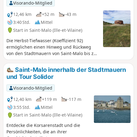
den Strand und entlang der hölzernen Wellenbrecher und
Visorando-Mitglied
bewundern Sie dabei die wunderschönen Gebäude und
Hotels, die den Sillon säumen.Informieren Sie sich vor
12,46 km
+52 m
-43 m
Beginn der Wanderung über die Wetterbedingungen des
3:40 Std.
Mittel
Tages.
Start in Saint-Malo (Ille-et-Vilaine)
Die Herbst-Tiefwasser (Koeffizient 92)
ermöglichen einen Hinweg und Rückweg
von den Stadtmauern von Saint-Malo bis zur
Pointe de la Varde über das Vorland und
trockenen Fußes. Man folgt in einiger
Saint-Malo innerhalb der Stadtmauern
Entfernung demGRP®® Tour du Pays
und Tour Solidor
Malouin.
Visorando-Mitglied
12,40 km
+119 m
-117 m
3:55 Std.
Mittel
Start in Saint-Malo (Ille-et-Vilaine)
Entdecke die Korsarenstadt und die
Persönlichkeiten, die an ihrer