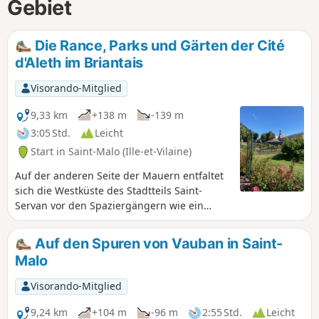
Gebiet
Die Rance, Parks und Gärten der Cité
d'Aleth im Briantais
Visorando-Mitglied
9,33 km
+138 m
-139 m
3:05 Std.
Leicht
Start in Saint-Malo (Ille-et-Vilaine)
Auf der anderen Seite der Mauern entfaltet
sich die Westküste des Stadtteils Saint-
Servan vor den Spaziergängern wie ein
grüner Teppich, von der Cité d’Aleth bis zum
Parc du Briantais. Von der Cale Solidor, wo
Auf den Spuren von Vauban in Saint-
sich der Turm voller Eleganz erhebt, führt
Malo
dieser von Grünflächen gesäumte Rundweg
durch eine Vielzahl außergewöhnlicher
Visorando-Mitglied
Landschaften, in denen sich Buchten, Parks,
kleine Strände und Strände abwechseln. Der
9,24 km
+104 m
-96 m
2:55 Std.
Leicht