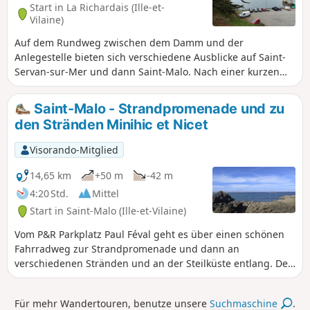
Start in La Richardais (Ille-et-
realisiert wurde, führt durch
Vilaine)
verschiedene Stadtviertel und
Auf dem Rundweg zwischen dem Damm und der
ermöglicht es, einige oft panoramische
Anlegestelle bieten sich verschiedene Ausblicke auf Saint-
Werke zu entdecken, von denen einige
Servan-sur-Mer und dann Saint-Malo. Nach einer kurzen
unter einer Dämmschicht oder einer
Überfahrt mit dem Boot gelangt man in ein Außenbecken
Fassadenrenovierung aus dem Stadtbild
des Hafens von Saint-Malo. Weiter geht es zur Cité d'Aleth,
verschwunden sind, insbesondere am
Saint-Malo - Strandpromenade und zu
zum Tour Solidor und zum Rosais, um diese Tour mit der
Quai Duguay Trouin. Schlendern Sie
den Stränden Minihic et Nicet
Überquerung des Damms zu beenden.
durch diese Galerie unter freiem
Himmel – eine Gelegenheit, zwischen
Visorando-Mitglied
Traum und Fantasie frische Luft zu
schnappen.
14,65 km
+50 m
-42 m
4:20 Std.
Mittel
Start in Saint-Malo (Ille-et-Vilaine)
Vom P&R Parkplatz Paul Féval geht es über einen schönen
Fahrradweg zur Strandpromenade und dann an
verschiedenen Stränden und an der Steilküste entlang. Der
Rückweg erfolgt überwiegend durch schöne Viertel der
Stadt Saint-Malo.
Für mehr Wandertouren, benutze unsere
Suchmaschine
.