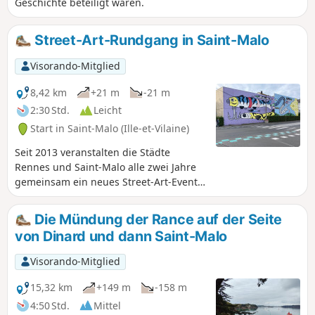
Geschichte beteiligt waren.
Street-Art-Rundgang in Saint-Malo
Visorando-Mitglied
8,42 km
+21 m
-21 m
2:30 Std.
Leicht
Start in Saint-Malo (Ille-et-Vilaine)
Seit 2013 veranstalten die Städte
Rennes und Saint-Malo alle zwei Jahre
gemeinsam ein neues Street-Art-Event.
Zu diesem Anlass schmücken Werke von
Street-Art-Künstlern die Wände der
Die Mündung der Rance auf der Seite
Stadt, die sich in riesige, farbenfrohe
von Dinard und dann Saint-Malo
Wandgemälde verwandeln. So entsteht
diese vergängliche Kunst, die im Laufe
Visorando-Mitglied
der einzelnen Ausgaben wieder
verschwindet. Die letzte Veranstaltung
15,32 km
+149 m
-158 m
fand 2022 statt. Dieser rein städtische
4:50 Std.
Mittel
Rundgang, der im August 2024