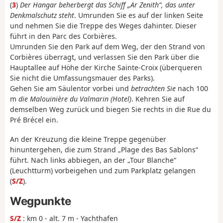
(
3
)
Der Hangar beherbergt das Schiff „Ar Zenith“, das unter
Denkmalschutz steht
. Umrunden Sie es auf der linken Seite
und nehmen Sie die Treppe des Weges dahinter. Dieser
führt in den Parc des Corbières.
Umrunden Sie den Park auf dem Weg, der den Strand von
Corbières überragt, und verlassen Sie den Park über die
Hauptallee auf Höhe der Kirche Sainte-Croix (überqueren
Sie nicht die Umfassungsmauer des Parks).
Gehen Sie am Säulentor vorbei und
betrachten Sie
nach 100
m
die Malouinière du Valmarin (Hotel)
. Kehren Sie auf
demselben Weg zurück und biegen Sie rechts in die Rue du
Pré Brécel ein.
An der Kreuzung die kleine Treppe gegenüber
hinuntergehen, die zum Strand „Plage des Bas Sablons“
führt. Nach links abbiegen, an der „Tour Blanche“
(Leuchtturm) vorbeigehen und zum Parkplatz gelangen
(
S/Z
).
Wegpunkte
S/Z
: km 0 - alt. 7 m - Yachthafen