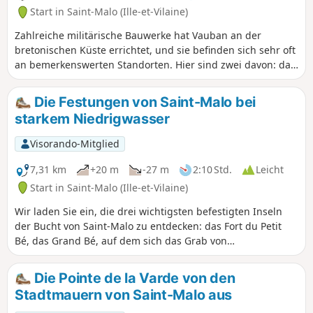
Wanderweg des Parc des Corbières bietet
Start in Saint-Malo (Ille-et-Vilaine)
gleich zu Beginn einen einzigartigen Blick
Zahlreiche militärische Bauwerke hat Vauban an der
auf die Mündung der Rance und die Stadt
bretonischen Küste errichtet, und sie befinden sich sehr oft
Dinard und ermöglicht die Entdeckung
an bemerkenswerten Standorten. Hier sind zwei davon: das
einiger etwas versteckter Strände. Weiter
Fort de la Cité d'Alet auf der Spitze der Halbinsel Saint-
entfernt lädt der herrliche Parc du Briantais
Servan und das Fort National, das dem Strand Plage de
zu einem Moment der Entdeckung und
Die Festungen von Saint-Malo bei
l'Éventail in Saint-Malo gegenüberliegt.
Entspannung ein, bevor es zurück in die
starkem Niedrigwasser
Stadt geht, vorbei an Parks und Gärten.
Anschließend zeugen der Port des Sablons
Visorando-Mitglied
und der Fährhafen von der Bedeutung der
Stadt als Hafenstadt. Schließlich öffnet sich
7,31 km
+20 m
-27 m
2:10 Std.
Leicht
die Cité d'Aleth für Sie: Begeben Sie sich auf
Start in Saint-Malo (Ille-et-Vilaine)
eine Zeitreise durch ihre Geschichte, mit
Wir laden Sie ein, die drei wichtigsten befestigten Inseln
Blick auf den Ärmelkanal, wo sich die
der Bucht von Saint-Malo zu entdecken: das Fort du Petit
Festungen von Vauban abzeichnen.
Bé, das Grand Bé, auf dem sich das Grab von
Chateaubriand befindet, und das Fort National. Der Zugang
zu ihnen ist nur bei Ebbe und bei einem
Die Pointe de la Varde von den
Gezeitenkoeffizienten von mindestens 80 sicher möglich.
Stadtmauern von Saint-Malo aus
Verlängern Sie Ihren Ausflug mit einem Spaziergang über