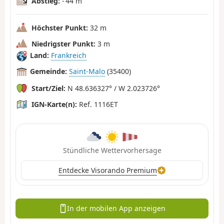
Abstieg:
- 44 m
Höchster Punkt:
32 m
Niedrigster Punkt:
3 m
Land:
Frankreich
Gemeinde:
Saint-Malo
(35400)
Start/Ziel:
N 48.636327° / W 2.023726°
IGN-Karte(n):
Ref. 1116ET
Stündliche Wettervorhersage
Entdecke Visorando Premium
In der mobilen App anzeigen