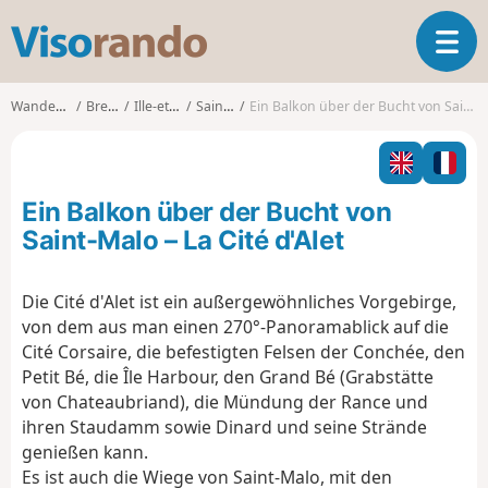
V
T
i
o
s
g
o
Wanderungen
Bretagne
Ille-et-Vilaine
Saint-Malo
Ein Balkon über der Bucht von Saint-Malo – La Cité d'Alet
g
r
l
a
e
n
n
d
Ein Balkon über der Bucht von
a
o
v
Saint-Malo – La Cité d'Alet
i
g
Die Cité d'Alet ist ein außergewöhnliches Vorgebirge,
a
von dem aus man einen 270°-Panoramablick auf die
t
i
Cité Corsaire, die befestigten Felsen der Conchée, den
o
Petit Bé, die Île Harbour, den Grand Bé (Grabstätte
n
von Chateaubriand), die Mündung der Rance und
ihren Staudamm sowie Dinard und seine Strände
genießen kann.
Es ist auch die Wiege von Saint-Malo, mit den