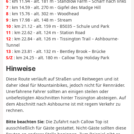
6
: km 11.94 - alt. 181 m - Standlow Farm – Scharf nach links
7
: km 14.59 - alt. 270 m - Gipfel des Madge Hill
8
: km 15.76 - alt. 302 m - Woodhead
9
: km 17.98 - alt. 148 m - Stream
10
: km 21.12 - alt. 159 m - B5035 – Schule und Park
11
: km 22.62 - alt. 124 m - Station Road
12
: km 22.84 - alt. 126 m - Tissington Trail – Ashbourne-
Tunnel
13
: km 23.81 - alt. 132 m - Bentley Brook – Brücke
S/Z
: km 24.25 - alt. 180 m - Callow Top Holiday Park
Hinweise
Diese Route verläuft auf Straßen und Reitwegen und ist
daher ideal für Mountainbikes, jedoch nicht für Rennräder.
Unerfahrene Fahrer sollten an einigen steilen oder
unbefestigten Abschnitten hinter Tissington absteigen. Auf
dem Abschnitt nach Ashbourne ist mit regem Verkehr zu
rechnen.
Bitte beachten Sie:
Die Zufahrt nach Callow Top ist
ausschließlich für Gäste gestattet. Nicht-Gäste sollten diese