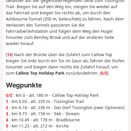
Geländer auf der gegenüberliegenden Seite zum Tissington
Trail. Biegen Sie auf den Weg ein, steigen Sie wieder auf
das Fahrrad und biegen Sie rechts ab, um durch den
Ashbourne-Tunnel (350 m, beleuchtet) zu fahren. Nach dem
Verlassen des Tunnels passieren Sie die
Fahrradverleihstation und folgen dem Weg den Hügel
hinunter zum Bentley Brook und auf der anderen Seite
wieder hinauf.
(
13
) Nach der Brücke über die Zufahrt zum Callow Top
biegen Sie links durch ein Tor im Zaun ab, fahren die Stufen
hinunter und biegen dann rechts die Zufahrt hinauf, um
zum
Callow Top Holiday Park
zurückzukehren. (
S/Z
)
Wegpunkte
S/Z
: km 0 - alt. 180 m - Callow Top Holiday Park
1
: km 6.03 - alt. 235 m - Tissington Trail
2
: km 6.18 - alt. 236 m - Das Dorf Tissington (zwei Optionen)
3
: km 9.73 - alt. 158 m - 54A – Stream
4
: km 10.49 - alt. 178 m - Bradbourne
5
: km 11.23 - alt. 212 m - Kirche