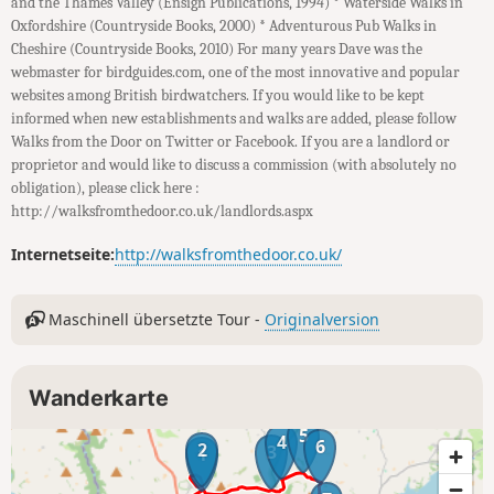
and the Thames Valley (Ensign Publications, 1994) * Waterside Walks in
Oxfordshire (Countryside Books, 2000) * Adventurous Pub Walks in
Cheshire (Countryside Books, 2010) For many years Dave was the
webmaster for birdguides.com, one of the most innovative and popular
websites among British birdwatchers. If you would like to be kept
informed when new establishments and walks are added, please follow
Walks from the Door on Twitter or Facebook. If you are a landlord or
proprietor and would like to discuss a commission (with absolutely no
obligation), please click here :
http://walksfromthedoor.co.uk/landlords.aspx
Internetseite:
http://walksfromthedoor.co.uk/
Maschinell übersetzte Tour -
Originalversion
Wanderkarte
5
4
6
2
3
1