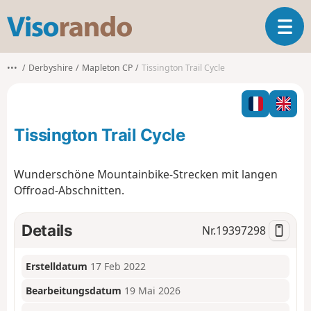
V
T
i
o
s
g
o
•••
Derbyshire
Mapleton CP
Tissington Trail Cycle
g
r
l
a
e
n
n
d
Tissington Trail Cycle
a
o
v
i
Wunderschöne Mountainbike-Strecken mit langen
g
Offroad-Abschnitten.
a
t
i
Details
Nr.
19397298
o
n
Erstelldatum
17 Feb 2022
Bearbeitungsdatum
19 Mai 2026