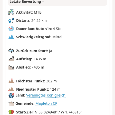
Letzte Bewertung
–
Aktivität:
MTB
Distanz:
24,25 km
Dauer laut Autor/in:
4 Std.
Schwierigkeitsgrad:
Mittel
Zurück zum Start:
Ja
Aufstieg:
+ 435 m
Abstieg:
- 435 m
Höchster Punkt:
302 m
Niedrigster Punkt:
124 m
Land:
Vereinigtes Königreich
Gemeinde:
Mapleton CP
Start/Ziel:
N 53.024948° / W 1.746815°