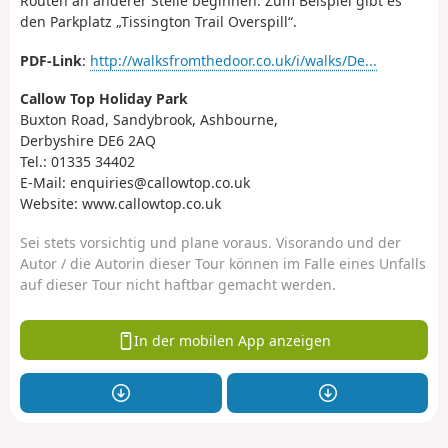
Routen an anderer Stelle beginnen. Zum Beispiel gibt es
den Parkplatz „Tissington Trail Overspill“.
PDF-Link
:
http://walksfromthedoor.co.uk/i/walks/De...
Callow Top Holiday Park
Buxton Road, Sandybrook, Ashbourne,
Derbyshire DE6 2AQ
Tel.: 01335 34402
E-Mail: enquiries@callowtop.co.uk
Website: www.callowtop.co.uk
Sei stets vorsichtig und plane voraus. Visorando und der
Autor / die Autorin dieser Tour können im Falle eines Unfalls
auf dieser Tour nicht haftbar gemacht werden.
In der mobilen App anzeigen