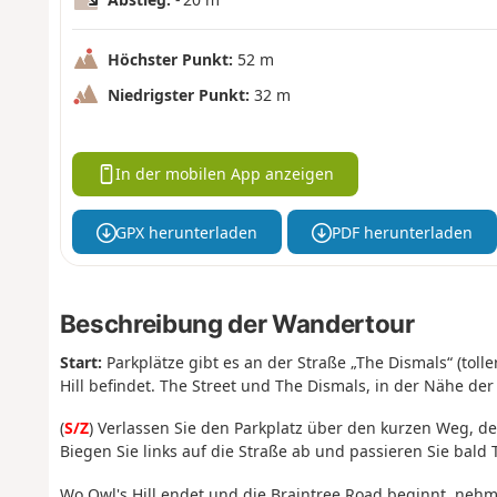
Höchster Punkt:
52 m
Niedrigster Punkt:
32 m
In der mobilen App anzeigen
GPX herunterladen
PDF herunterladen
Beschreibung der Wandertour
Start:
Parkplätze gibt es an der Straße „The Dismals“ (tol
Hill befindet. The Street und The Dismals, in der Nähe der
(
S/Z
) Verlassen Sie den Parkplatz über den kurzen Weg, de
Biegen Sie links auf die Straße ab und passieren Sie bald
Wo Owl's Hill endet und die Braintree Road beginnt, nehmen