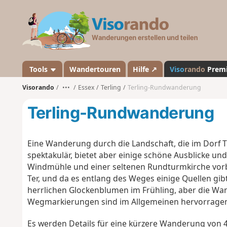
V
i
s
o
r
a
Tools
Wandertouren
Hilfe ↗
Viso
rando
Prem
n
Visorando
•••
Essex
Terling
Terling-Rundwanderung
d
o
Terling-Rundwanderung
Eine Wanderung durch die Landschaft, die im Dorf Te
spektakulär, bietet aber einige schöne Ausblicke und 
Windmühle und einer seltenen Rundturmkirche vorbei
Ter, und da es entlang des Weges einige Quellen gib
herrlichen Glockenblumen im Frühling, aber die Wand
Wegmarkierungen sind im Allgemeinen hervorrage
Es werden Details für eine kürzere Wanderung von 4