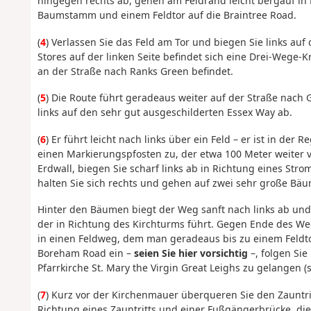
hingegen rechts ab, gehen am Feldrand leicht bergauf in
Baumstamm und einem Feldtor auf die Braintree Road.
(
4
) Verlassen Sie das Feld am Tor und biegen Sie links auf
Stores auf der linken Seite befindet sich eine Drei-Wege
an der Straße nach Ranks Green befindet.
(
5
) Die Route führt geradeaus weiter auf der Straße nach 
links auf den sehr gut ausgeschilderten Essex Way ab.
(
6
) Er führt leicht nach links über ein Feld – er ist in der
einen Markierungspfosten zu, der etwa 100 Meter weiter 
Erdwall, biegen Sie scharf links ab in Richtung eines Strom
halten Sie sich rechts und gehen auf zwei sehr große Bäu
Hinter den Bäumen biegt der Weg sanft nach links ab und
der in Richtung des Kirchturms führt. Gegen Ende des We
in einen Feldweg, dem man geradeaus bis zu einem Feldtor 
Boreham Road ein –
seien Sie hier vorsichtig
–, folgen Sie
Pfarrkirche St. Mary the Virgin Great Leighs zu gelangen (
(
7
) Kurz vor der Kirchenmauer überqueren Sie den Zauntrit
Richtung eines Zauntritts und einer Fußgängerbrücke, die 