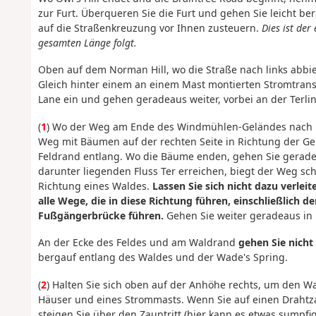
zur Furt. Überqueren Sie die Furt und gehen Sie leicht be
auf die Straßenkreuzung vor Ihnen zusteuern.
Dies ist der
gesamten Länge folgt.
Oben auf dem Norman Hill, wo die Straße nach links abbi
Gleich hinter einem an einem Mast montierten Stromtransf
Lane ein und gehen geradeaus weiter, vorbei an der Terli
(
1
) Wo der Weg am Ende des Windmühlen-Geländes nach rec
Weg mit Bäumen auf der rechten Seite in Richtung der Ge
Feldrand entlang. Wo die Bäume enden, gehen Sie geradea
darunter liegenden Fluss Ter erreichen, biegt der Weg sc
Richtung eines Waldes.
Lassen Sie sich nicht dazu verlei
alle Wege, die in diese Richtung führen, einschließlich der
Fußgängerbrücke führen.
Gehen Sie weiter geradeaus in
An der Ecke des Feldes und am Waldrand
gehen Sie nicht
bergauf entlang des Waldes und der Wade's Spring.
(
2
) Halten Sie sich oben auf der Anhöhe rechts, um den Wa
Häuser und eines Strommasts. Wenn Sie auf einen Drahtzau
steigen Sie über den Zauntritt (hier kann es etwas sump