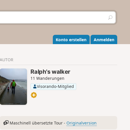
S
u
c
h
e
Konto erstellen
Anmelden
n
AUTOR
Ralph's walker
11 Wanderungen
Visorando-Mitglied
Maschinell übersetzte Tour -
Originalversion