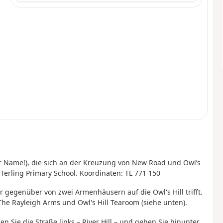
ler Name!), die sich an der Kreuzung von New Road und Owl’s
 Terling Primary School. Koordinaten: TL 771 150
r gegenüber von zwei Armenhäusern auf die Owl's Hill trifft.
 The Rayleigh Arms und Owl's Hill Tearoom (siehe unten).
 Sie die Straße links – River Hill – und gehen Sie hinunter