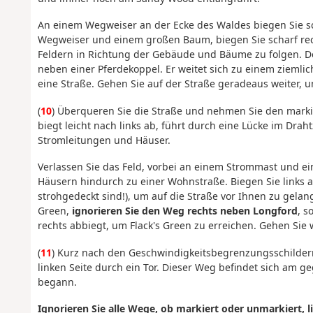
An einem Wegweiser an der Ecke des Waldes biegen Sie sc
Wegweiser und einem großen Baum, biegen Sie scharf r
Feldern in Richtung der Gebäude und Bäume zu folgen. De
neben einer Pferdekoppel. Er weitet sich zu einem zieml
eine Straße. Gehen Sie auf der Straße geradeaus weiter, 
(
10
) Überqueren Sie die Straße und nehmen Sie den mark
biegt leicht nach links ab, führt durch eine Lücke im Drah
Stromleitungen und Häuser.
Verlassen Sie das Feld, vorbei an einem Strommast und 
Häusern hindurch zu einer Wohnstraße. Biegen Sie links ab
strohgedeckt sind!), um auf die Straße vor Ihnen zu gelan
Green,
ignorieren Sie den Weg rechts neben Longford
, s
rechts abbiegt, um Flack's Green zu erreichen. Gehen Sie 
(
11
) Kurz nach den Geschwindigkeitsbegrenzungsschilder
linken Seite durch ein Tor. Dieser Weg befindet sich am
begann.
Ignorieren Sie alle Wege, ob markiert oder unmarkiert, l