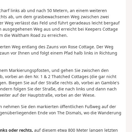
harf links ab und nach 50 Metern, an einem weiteren
echts ab, um dem grasbewachsenen Weg zwischen zwei
r Weg verlässt das Feld und führt geradeaus leicht bergauf
ich ausgegehenen Weg aus und erreicht bei Keepers Cottage
um die Waltham Road zu erreichen.
ierten Weg entlang des Zauns von Rose Cottage. Der Weg
tzaun vor Ihnen und folgt einem Pfad halb links in Richtung
einem Markierungspfosten, und gehen Sie zwischen den
, vorbei an den Nr. 1 & 2 Thatched Cottages (die gar nicht
gen. Biegen Sie auf der Straße rechts ab, vorbei an Gamble's
ondern folgen Sie der Straße, die nach links und dann nach
weiter auf der Hauptstraße, vorbei an der Wiese.
n nehmen Sie den markierten öffentlichen Fußweg auf der
 gegenüberliegenden Ende von The Dismals, wo die Wanderung
inks oder rechts,
auf diesem etwa 800 Meter langen letzten