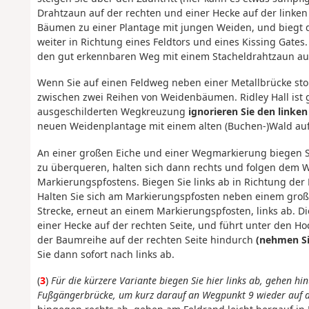
Drahtzaun auf der rechten und einer Hecke auf der linken
Bäumen zu einer Plantage mit jungen Weiden, und biegt 
weiter in Richtung eines Feldtors und eines Kissing Gates
den gut erkennbaren Weg mit einem Stacheldrahtzaun auf 
Wenn Sie auf einen Feldweg neben einer Metallbrücke sto
zwischen zwei Reihen von Weidenbäumen. Ridley Hall ist 
ausgeschilderten Wegkreuzung
ignorieren Sie den linke
neuen Weidenplantage mit einem alten (Buchen-)Wald auf 
An einer großen Eiche und einer Wegmarkierung biegen S
zu überqueren, halten sich dann rechts und folgen dem W
Markierungspfostens. Biegen Sie links ab in Richtung de
Halten Sie sich am Markierungspfosten neben einem groß
Strecke, erneut an einem Markierungspfosten, links ab. D
einer Hecke auf der rechten Seite, und führt unter den H
der Baumreihe auf der rechten Seite hindurch
(nehmen Si
Sie dann sofort nach links ab.
(
3
)
Für die kürzere Variante biegen Sie hier links ab, gehen 
Fußgängerbrücke, um kurz darauf an Wegpunkt 9 wieder auf di