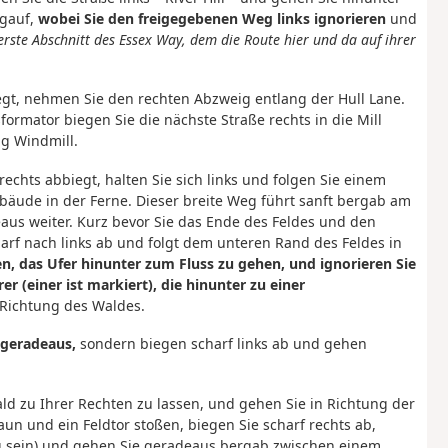
rgauf,
wobei Sie den freigegebenen Weg links ignorieren
und
 erste Abschnitt des Essex Way, dem die Route hier und da auf ihrer
egt, nehmen Sie den rechten Abzweig entlang der Hull Lane.
ormator biegen Sie die nächste Straße rechts in die Mill
ng Windmill.
hts abbiegt, halten Sie sich links und folgen Sie einem
bäude in der Ferne. Dieser breite Weg führt sanft bergab am
us weiter. Kurz bevor Sie das Ende des Feldes und den
harf nach links ab und folgt dem unteren Rand des Feldes in
ten, das Ufer hinunter zum Fluss zu gehen, und ignorieren Sie
er (einer ist markiert), die hinunter zu einer
 Richtung des Waldes.
 geradeaus,
sondern biegen scharf links ab und gehen
ld zu Ihrer Rechten zu lassen, und gehen Sie in Richtung der
n und ein Feldtor stoßen, biegen Sie scharf rechts ab,
fig sein) und gehen Sie geradeaus bergab zwischen einem