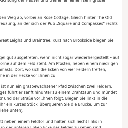
 Richtung der Häuser und treffen an einem sehr großen
 den Weg ab, vorbei an Rose Cottage. Gleich hinter The Old
-Kreuzung, an der sich der Pub „Square and Compasses“ rechts
Great Leighs und Braintree. Kurz nach Brookside biegen Sie
 Regel gut ausgetreten, wenn nicht sogar wiederhergestellt – auf
vorne auf dem Feld steht. Am Pfosten, neben einem niedrigen
masts. Dort, wo sich die Ecken von vier Feldern treffen,
me in der Hecke vor Ihnen zu.
 ist nun ein grasbewachsener Pfad zwischen zwei Feldern,
ges führt er sanft hinunter zu einem Drahtzaun und mündet
und der Straße vor Ihnen folgt. Biegen Sie links in die
 ihr ein kurzes Stück, überqueren Sie die Brücke, um zur
siehe unten).
t neben einem Feldtor und halten sich leicht links in
in der unteren linken Ecke des Feldes zu sehen sind.