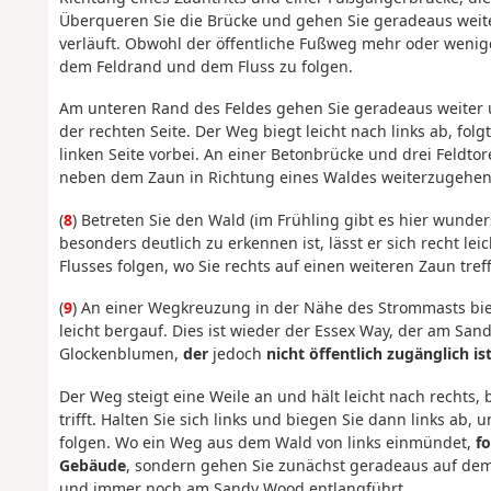
Überqueren Sie die Brücke und gehen Sie geradeaus weiter
verläuft. Obwohl der öffentliche Fußweg mehr oder weniger
dem Feldrand und dem Fluss zu folgen.
Am unteren Rand des Feldes gehen Sie geradeaus weiter 
der rechten Seite. Der Weg biegt leicht nach links ab, fol
linken Seite vorbei. An einer Betonbrücke und drei Feldto
neben dem Zaun in Richtung eines Waldes weiterzugehen
(
8
) Betreten Sie den Wald (im Frühling gibt es hier wund
besonders deutlich zu erkennen ist, lässt er sich recht le
Flusses folgen, wo Sie rechts auf einen weiteren Zaun tref
(
9
) An einer Wegkreuzung in der Nähe des Strommasts bi
leicht bergauf. Dies ist wieder der Essex Way, der am San
Glockenblumen,
der
jedoch
nicht öffentlich zugänglich is
Der Weg steigt eine Weile an und hält leicht nach recht
trifft. Halten Sie sich links und biegen Sie dann links ab
folgen. Wo ein Weg aus dem Wald von links einmündet,
f
Gebäude
, sondern gehen Sie zunächst geradeaus auf dem
und immer noch am Sandy Wood entlangführt.