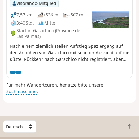
Visorando-Mitglied
7,57 km
+536 m
-507 m
3:40 Std.
Mittel
Start in Garachico (Province de
Las Palmas)
Nach einem ziemlich steilen Aufstieg Spaziergang auf
den Anhöhen von Garachico mit schöner Aussicht auf die
Küste. Rückkehr nach Garachico nicht registriert, aber
entlang der Straße möglich. Achtung, der Zugang zu
den Bananenplantagen vom Strand El Guincho aus ist
nicht möglich.
Für mehr Wandertouren, benutze bitte unsere
Suchmaschine
.
W
Z
ä
u
h