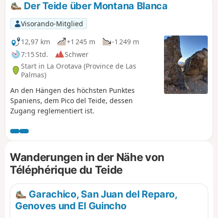
Der Teide über Montana Blanca
Visorando-Mitglied
12,97 km
+1 245 m
-1 249 m
7:15 Std.
Schwer
Start in La Orotava (Province de Las
Palmas)
An den Hängen des höchsten Punktes
Spaniens, dem Pico del Teide, dessen
Zugang reglementiert ist.
Wanderungen in der Nähe von
Téléphérique du Teide
Garachico, San Juan del Reparo,
Genoves und El Guincho