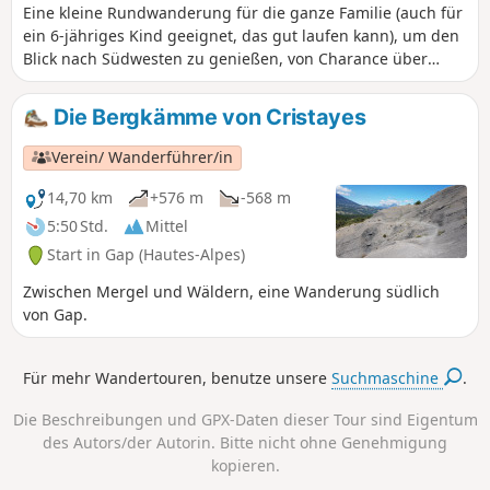
Eine kleine Rundwanderung für die ganze Familie (auch für
ein 6-jähriges Kind geeignet, das gut laufen kann), um den
Blick nach Südwesten zu genießen, von Charance über
Cëuze, Pic de Bure, Lure, Gap, La Roche-des-Arnaud und
Montmaur bis hin zum Morgon.
Die Bergkämme von Cristayes
Verein/ Wanderführer/in
14,70 km
+576 m
-568 m
5:50 Std.
Mittel
Start in Gap (Hautes-Alpes)
Zwischen Mergel und Wäldern, eine Wanderung südlich
von Gap.
Für mehr Wandertouren, benutze unsere
Suchmaschine
.
Die Beschreibungen und GPX-Daten dieser Tour sind Eigentum
des Autors/der Autorin. Bitte nicht ohne Genehmigung
kopieren.