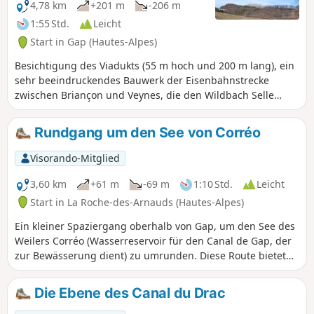
wunderschönen Panoramablick auf die
4,78 km
+201 m
-206 m
Berge von Gap und darüber hinaus: Céüze,
1:55 Std.
Leicht
Bure, Charance, Chaillol, Le Sirac, Les
Start in Gap (Hautes-Alpes)
Autanes, Chabrières bis hin zum Morgon
und den Alpes de Haute-Provence.
Besichtigung des Viadukts (55 m hoch und 200 m lang), ein
sehr beeindruckendes Bauwerk der Eisenbahnstrecke
zwischen Briançon und Veynes, die den Wildbach Selle
überragt. Nur einen Katzensprung vom Stadtzentrum von
Gap entfernt, mit einer Orientierungstafel, die das gesamte
Rundgang um den See von Corréo
Gapençais überblickt.
Visorando-Mitglied
3,60 km
+61 m
-69 m
1:10 Std.
Leicht
Start in La Roche-des-Arnauds (Hautes-Alpes)
Ein kleiner Spaziergang oberhalb von Gap, um den See des
Weilers Corréo (Wasserreservoir für den Canal de Gap, der
zur Bewässerung dient) zu umrunden. Diese Route bietet
eine angenehme Landschaft am Fuße der Berge Charance
und Céüse.
Die Ebene des Canal du Drac