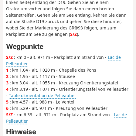
linken Seite) entlang der D19. Gehen Sie an einem
Oratorium vorbei und folgen Sie dann einem breiten
Seitenstreifen. Gehen Sie am See entlang, kehren Sie dann
auf die Straße D19 zurück und gehen Sie diese hinunter,
wobei Sie der Markierung des GR®93 folgen, um zum
Parkplatz am See zu gelangen (
S/Z
).
Wegpunkte
S/Z
: km 0 - alt. 971 m - Parkplatz am Strand von -
Lac de
Pelleautier
1
: km 1.04 - alt. 1 020 m - Chapelle des Pons
2
: km 1.95 - alt. 1 117 m - Stausee
3
: km 3.04 - alt. 1 055 m - Kreuzung Orientierungstafel
4
: km 3.19 - alt. 1 071 m - Orientierungstafel von Pelleautier
-
Table d'orientation de Pelleautier
5
: km 4.57 - alt. 988 m - Le Ventol
6
: km 5.29 - alt. 971 m - Kreuzung von Pelleautier
S/Z
: km 6.33 - alt. 971 m - Parkplatz am Strand von -
Lac de
Pelleautier
Hinweise