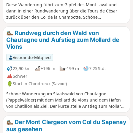
Diese Wanderung führt zum Gipfel des Mont Laval und
dann in einer Rundwanderung über die Tours de César
zurück über den Col de la Chambotte. Schöne
Aussichtspunkte auf den Lac du Bourget und die
umliegenden Bergmassive.
Rundweg durch den Wald von
Chautagne und Aufstieg zum Mollard de
Vions
Visorando-Mitglied
23,90 km
+196 m
-199 m
7:25 Std.
Schwer
Start in Chindrieux (Savoie)
Schöne Wanderung im Staatswald von Chautagne
(Pappelwälder) mit dem Mollard de Vions und dem Hafen
von Chatillon als Ziel. Der kurze steile Anstieg zum Mollard
de Vions bietet vom Canon de Vions aus einen
Panoramablick auf die Rhône, den Grand Colombier und die
Der Mont Clergeon vom Col du Sapenay
Ebene der Marais de Lavours. Während des Abstiegs nach
aus gesehen
Vions bietet sich ein Ausblick auf den Lac du Bourget und