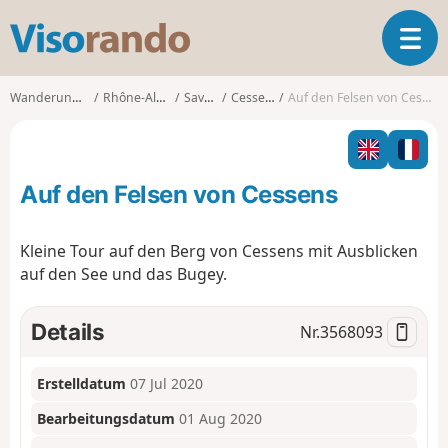
V
T
i
o
s
g
o
Wanderungen
Rhône-Alpes
Savoie
Cessens
Auf den Felsen von Cessens
g
r
l
a
e
n
n
d
Auf den Felsen von Cessens
a
o
v
i
Kleine Tour auf den Berg von Cessens mit Ausblicken
g
auf den See und das Bugey.
a
t
i
Details
Nr.
3568093
o
n
Erstelldatum
07 Jul 2020
Bearbeitungsdatum
01 Aug 2020