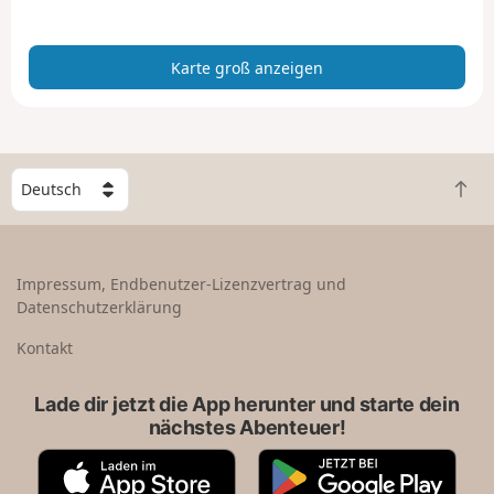
n
z
Karte groß anzeigen
e
i
g
e
n
W
Z
ä
u
h
r
l
ü
e
Impressum, Endbenutzer-Lizenzvertrag und
c
e
Datenschutzerklärung
k
i
n
n
Kontakt
a
L
c
a
Lade dir jetzt die App herunter und starte dein
h
n
nächstes Abenteuer!
o
d
b
A
G
e
p
o