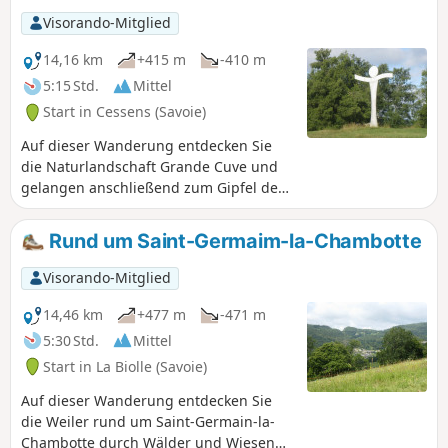
die Croix du Nivolet. Von Vions aus kann man als
Visorando-Mitglied
Rundwanderung bis nach Chanaz und zur Schleuse am
Canal de Savières weitergehen, allerdings gibt es auf dem
14,16 km
+415 m
-410 m
gesamten Abschnitt entlang der Rhône nur sehr wenige
5:15 Std.
Mittel
schattige Stellen.
Start in Cessens (Savoie)
Auf dieser Wanderung entdecken Sie
die Naturlandschaft Grande Cuve und
gelangen anschließend zum Gipfel des
Mont Clergeon mit seiner
Orientierungstafel. Entdecken Sie auch
Rund um Saint-Germaim-la-Chambotte
die traditionelle Behausung dieser
Berge im Weiler Montclergeon.
Visorando-Mitglied
14,46 km
+477 m
-471 m
5:30 Std.
Mittel
Start in La Biolle (Savoie)
Auf dieser Wanderung entdecken Sie
die Weiler rund um Saint-Germain-la-
Chambotte durch Wälder und Wiesen