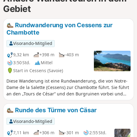
Gebiet
Rundwanderung von Cessens zur
Chambotte
Visorando-Mitglied
9,32 km
+398 m
-403 m
3:50 Std.
Mittel
Start in Cessens (Savoie)
Diese Wanderung ist eine Rundwanderung, die von Notre-
Dame de la Salette (Cessens) zur Chambotte führt. Sie führt
an den „Tours de César“ und den Burgruinen vorbei und
steigt dann entlang des Bergrückens zum Weiler La
Chambotte hinab.
Runde des Türme von Cäsar
Visorando-Mitglied
7,11 km
+306 m
-301 m
2:55 Std.