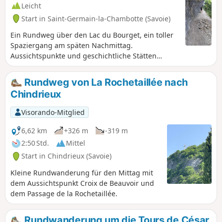
Leicht
Start in Saint-Germain-la-Chambotte (Savoie)
Ein Rundweg über den Lac du Bourget, ein toller
Spaziergang am späten Nachmittag.
Aussichtspunkte und geschichtliche Stätten
untermalen diese Wanderung.
Rundweg von La Rochetaillée nach
Chindrieux
Visorando-Mitglied
6,62 km
+326 m
-319 m
2:50 Std.
Mittel
Start in Chindrieux (Savoie)
Kleine Rundwanderung für den Mittag mit
dem Aussichtspunkt Croix de Beauvoir und
dem Passage de la Rochetaillée.
Rundwanderung um die Tours de César