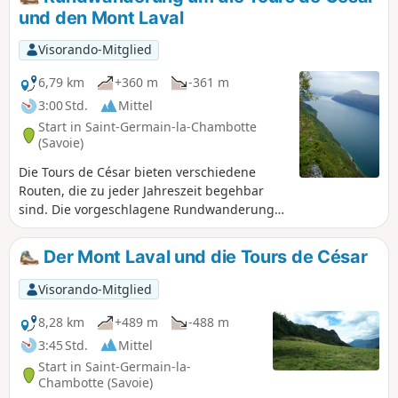
und den Mont Laval
Visorando-Mitglied
6,79 km
+360 m
-361 m
3:00 Std.
Mittel
Start in Saint-Germain-la-Chambotte
(Savoie)
Die Tours de César bieten verschiedene
Routen, die zu jeder Jahreszeit begehbar
sind. Die vorgeschlagene Rundwanderung
folgt möglichst nah den Klippen des Mont
Laval: auf dem Hinweg am Fuße der Klippen,
Der Mont Laval und die Tours de César
auf dem Rückweg am Rand ihres Gipfels.
Visorando-Mitglied
8,28 km
+489 m
-488 m
3:45 Std.
Mittel
Start in Saint-Germain-la-
Chambotte (Savoie)