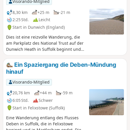
Visorando-Mitglied
8,30 km
+25 m
-21 m
2:25 Std.
Leicht
Start in Dunwich (England)
Dies ist eine reizvolle Wanderung, die
am Parkplatz des National Trust auf der
Dunwich Heath in Suffolk beginnt und
über die Heide in Richtung Dunwich
führt, mit einer Reihe interessanter
Ein Spaziergang die Deben-Mündung
Zwischenstopps zum Besichtigen und
hinauf
Essen, über Nebenstraßen und
Fußwege und zurück über die Heide.
Visorando-Mitglied
20,76 km
+44 m
-59 m
6:05 Std.
Schwer
Start in Felixstowe (Suffolk)
Eine Wanderung entlang des Flusses
Deben in Suffolk, die in Felixstowe
beginnt und in Martlesham endet. Die