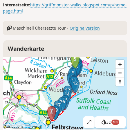
Internetseite:
https://griffmonster-walks.blogspot.com/p/home-
page.html
Maschinell übersetzte Tour -
Originalversion
Wanderkarte
1
2
3
4
5
6
7
8
9
10
11
12
13
14
15
16
17
19
18
3D
NEU
K
Attributions