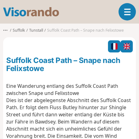
V
T
i
o
s
g
o
•••
Suffolk
Tunstall
Suffolk Coast Path – Snape nach Felixstowe
g
r
l
a
e
n
n
d
Suffolk Coast Path – Snape nach
a
o
v
Felixstowe
i
g
Eine Wanderung entlang des Suffolk Coast Path
a
zwischen Snape und Felixstowe
t
i
Dies ist der abgelegenste Abschnitt des Suffolk Coast
o
Path. Er folgt dem Fluss Butley hinunter zur Shingle
n
Street und führt dann weiter entlang der Küste bis
zur Fähre in Bawdsey. Beim Wandern auf diesem
Abschnitt macht sich ein unheimliches Gefühl der
Vorahnung breit. Die Einsamkeit. Die vom Wind