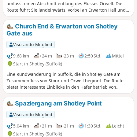
umfasst einen Abschnitt entlang des Flusses Orwell. Die
Route führt Sie landeinwärts, vorbei an Erwarton Hall und
der schönen Kirche in Church End bis zum Ufer des Orwell,
von wo aus Sie die Felixstowe Docks sehen können. Die
Church End & Erwarton von Shotley
Wanderung führt dann entlang des Orwell in Richtung
Gate aus
Norden auf dem „Stour and Orwell Walk“.
Visorando-Mitglied
9,68 km
+24 m
-23 m
2:50 Std.
Mittel
Start in Shotley (Suffolk)
Eine Rundwanderung in Suffolk, die in Shotley Gate am
Zusammenfluss von Stour und Orwell beginnt. Die Route
bietet interessante Einblicke in den Hafenbetrieb von
Felixstowe und Harwich sowie einen ausgedehnten
Abschnitt des „Stour and Orwell Walk“. Der Weg verläuft
Spaziergang am Shotley Point
größtenteils am Ufer entlang, führt jedoch über Church End
und Erwarton Hall ins Landesinnere, um den Rundweg zu
Visorando-Mitglied
vollenden.
5,04 km
+21 m
-21 m
1:30 Std.
Leicht
Start in Shotley (Suffolk)