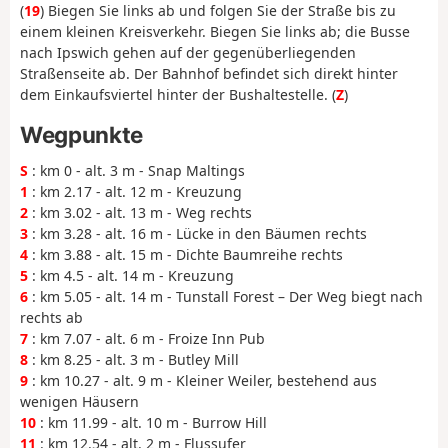
(
19
) Biegen Sie links ab und folgen Sie der Straße bis zu
einem kleinen Kreisverkehr. Biegen Sie links ab; die Busse
nach Ipswich gehen auf der gegenüberliegenden
Straßenseite ab. Der Bahnhof befindet sich direkt hinter
dem Einkaufsviertel hinter der Bushaltestelle. (
Z
)
Wegpunkte
S
: km 0 - alt. 3 m - Snap Maltings
1
: km 2.17 - alt. 12 m - Kreuzung
2
: km 3.02 - alt. 13 m - Weg rechts
3
: km 3.28 - alt. 16 m - Lücke in den Bäumen rechts
4
: km 3.88 - alt. 15 m - Dichte Baumreihe rechts
5
: km 4.5 - alt. 14 m - Kreuzung
6
: km 5.05 - alt. 14 m - Tunstall Forest – Der Weg biegt nach
rechts ab
7
: km 7.07 - alt. 6 m - Froize Inn Pub
8
: km 8.25 - alt. 3 m - Butley Mill
9
: km 10.27 - alt. 9 m - Kleiner Weiler, bestehend aus
wenigen Häusern
10
: km 11.99 - alt. 10 m - Burrow Hill
11
: km 12.54 - alt. 2 m - Flussufer