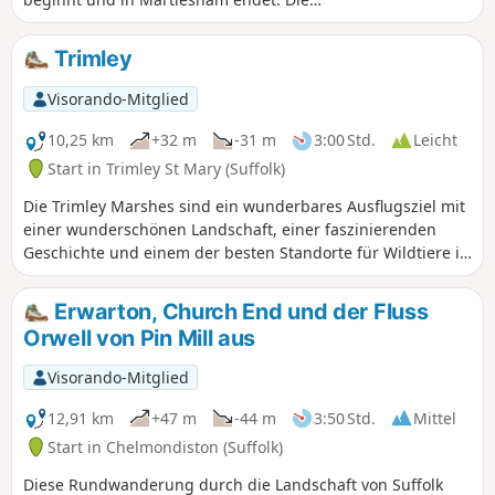
reizvolle Wanderung entlang der
Mündung des Deben. Obwohl Teile
Trimley
aufgrund von Durchbrüchen in den
Hochwasserschutzdeichen
Visorando-Mitglied
unzugänglich sind, bietet die Mischung
aus Uferwegen, Landstraßen und
10,25 km
+32 m
-31 m
3:00 Std.
Leicht
Wanderwegen eine ideale Vielfalt an
Start in Trimley St Mary (Suffolk)
Landschaften, die jeden Wanderer
Die Trimley Marshes sind ein wunderbares Ausflugsziel mit
faszinieren wird. Der May Bush Pub ist
einer wunderschönen Landschaft, einer faszinierenden
der perfekte Ort für eine Pause und
Geschichte und einem der besten Standorte für Wildtiere in
Erfrischungen, seine Lage am Flussufer
der Grafschaft.
ist unschlagbar.
Erwarton, Church End und der Fluss
Orwell von Pin Mill aus
Visorando-Mitglied
12,91 km
+47 m
-44 m
3:50 Std.
Mittel
Start in Chelmondiston (Suffolk)
Diese Rundwanderung durch die Landschaft von Suffolk