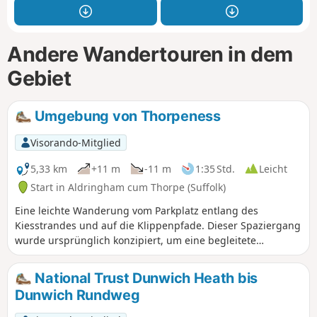
Andere Wandertouren in dem
Gebiet
Umgebung von Thorpeness
Visorando-Mitglied
5,33 km
+11 m
-11 m
1:35 Std.
Leicht
Start in Aldringham cum Thorpe (Suffolk)
Eine leichte Wanderung vom Parkplatz entlang des
Kiesstrandes und auf die Klippenpfade. Dieser Spaziergang
wurde ursprünglich konzipiert, um eine begleitete
Besichtigung vor Ort durch die Planungsaufsichtsbehörde
zu ermöglichen, die Vorschläge für eine Offshore-
National Trust Dunwich Heath bis
Windparkinfrastruktur mit Untergrundbohrungen und
Dunwich Rundweg
Kabelwegen an Land prüfte.Er kann nun auch von anderen
Wanderern begangen werden.