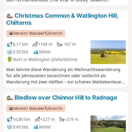
geworden. Es war auch in anderen Fernsehserien und
Filmen zu sehen, darunter „Midsomer Murders“,
Christmas Common & Watlington Hill,
„Goodnight Mr Tom“ und „Chitty Chitty Bang Bang“.
Chilterns
Verein/ Wanderführer/in
8,17 km
+168 m
-167 m
2:50 Std.
Mittel
Start in Watlington (Oxfordshire)
Man könnte diese Wanderung als Weihnachtswanderung
für alle Jahreszeiten bezeichnen oder vielleicht als
Wanderung mit zwei Hälften – ein schönes Waldabenteuer
oder ein atemberaubendes Abenteuer auf einem Hügel. Du
hast die Wahl.
Bledlow over Chinnor Hill to Radnage
Verein/ Wanderführer/in
10,80 km
+227 m
-219 m
3:45 Std.
Mittel