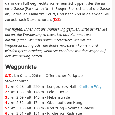
dann den Fußweg rechts von einem Schuppen, der Sie auf
eine Gasse (Park Lane) führt. Biegen Sie rechts auf die Gasse
ab, vorbei an Mallard's Court, und nach 250 m gelangen Sie
zurück nach Stokenchurch. (
S/Z
)
Wir hoffen, Ihnen hat die Wanderung gefallen. Bitte denken Sie
daran, die Wanderung zu bewerten und Kommentare
hinzuzufügen. Wir sind daran interessiert, wie wir die
Wegbeschreibung oder die Route verbessern können, und
würden gerne ergehen, wenn Sie Probleme mit den Wegen auf
der Wanderung hatten.
Wegpunkte
S/Z
: km 0 - alt. 226 m - Öffentlicher Parkplatz –
Stokenchurch
1
: km 0.28 - alt. 220 m - Longburrow Hall -
Chiltern Way
2
: km 1.33 - alt. 178 m - Feld – Hecke
3
: km 2.09 - alt. 145 m - Nebenstraße
4
: km 2.32 - alt. 174 m - Oben auf dem Hang
5
: km 3.18 - alt. 150 m - Kreuzung – Schmale Wiese
6
: km 3.51 - alt. 151 m - Kirche von Radnage