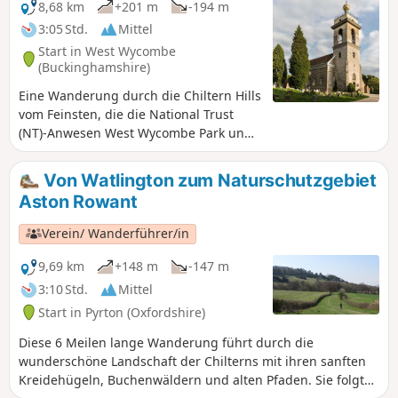
8,68 km
+201 m
-194 m
3:05 Std.
Mittel
Start in West Wycombe
(Buckinghamshire)
Eine Wanderung durch die Chiltern Hills
vom Feinsten, die die National Trust
(NT)-Anwesen West Wycombe Park und
Hughenden verbindet und einen
herrlichen Blick auf die Umgebung
Von Watlington zum Naturschutzgebiet
bietet. Lassen Sie sich nicht von den
Aston Rowant
vielen Anstiegen abschrecken, diese
Wanderung ist die Mühe wert.
Verein/ Wanderführer/in
9,69 km
+148 m
-147 m
3:10 Std.
Mittel
Start in Pyrton (Oxfordshire)
Diese 6 Meilen lange Wanderung führt durch die
wunderschöne Landschaft der Chilterns mit ihren sanften
Kreidehügeln, Buchenwäldern und alten Pfaden. Sie folgt