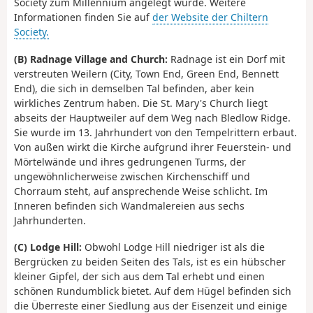
Society zum Millennium angelegt wurde. Weitere
Informationen finden Sie auf
der Website der Chiltern
Society.
(B) Radnage Village and Church:
Radnage ist ein Dorf mit
verstreuten Weilern (City, Town End, Green End, Bennett
End), die sich in demselben Tal befinden, aber kein
wirkliches Zentrum haben. Die St. Mary's Church liegt
abseits der Hauptweiler auf dem Weg nach Bledlow Ridge.
Sie wurde im 13. Jahrhundert von den Tempelrittern erbaut.
Von außen wirkt die Kirche aufgrund ihrer Feuerstein- und
Mörtelwände und ihres gedrungenen Turms, der
ungewöhnlicherweise zwischen Kirchenschiff und
Chorraum steht, auf ansprechende Weise schlicht. Im
Inneren befinden sich Wandmalereien aus sechs
Jahrhunderten.
(C) Lodge Hill:
Obwohl Lodge Hill niedriger ist als die
Bergrücken zu beiden Seiten des Tals, ist es ein hübscher
kleiner Gipfel, der sich aus dem Tal erhebt und einen
schönen Rundumblick bietet. Auf dem Hügel befinden sich
die Überreste einer Siedlung aus der Eisenzeit und einige