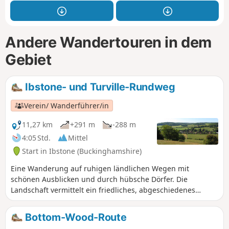
Andere Wandertouren in dem
Gebiet
Ibstone- und Turville-Rundweg
Verein/ Wanderführer/in
11,27 km
+291 m
-288 m
4:05 Std.
Mittel
Start in Ibstone (Buckinghamshire)
Eine Wanderung auf ruhigen ländlichen Wegen mit
schönen Ausblicken und durch hübsche Dörfer. Die
Landschaft vermittelt ein friedliches, abgeschiedenes
Gefühl, obwohl sie nur wenige Kilometer von der M40 J5
entfernt ist.
Bottom-Wood-Route