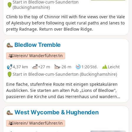
Start in Bledlow-cum-Saunderton
(Buckinghamshire)
Climb to the top of Chinnor Hill with fine views over the Vale
of Aylesbury before following quiet rural paths and lanes to
pretty Radnage. Return over Bledlow Ridge.
Bledlow Tremble
Verein/ Wanderführer/in
4,37 km
+27 m
-26 m
1:20 Std.
Leicht
Start in Bledlow-cum-Saunderton (Buckinghamshire)
Eine flache, stufenfreie Route mit einigen spektakulären
Ausblicken. Sie starten am alten Pub „Lions of Bledlow”,
passieren die Kirche und das Herrenhaus und wandern
dann auf Landstraßen und Wegen. Auf dem Rückweg nach
Bledlow können Sie den Lyde Garden besuchen.
West Wycombe & Hughenden
Verein/ Wanderführer/in