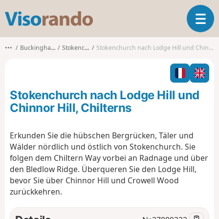
V
T
i
o
s
g
o
•••
Buckinghamshire
Stokenchurch
Stokenchurch nach Lodge Hill und Chinnor Hill, Chilterns
g
r
l
a
e
n
n
d
Stokenchurch nach Lodge Hill und
a
o
v
Chinnor Hill, Chilterns
i
g
Erkunden Sie die hübschen Bergrücken, Täler und
a
Wälder nördlich und östlich von Stokenchurch. Sie
t
i
folgen dem Chiltern Way vorbei an Radnage und über
o
den Bledlow Ridge. Überqueren Sie den Lodge Hill,
n
bevor Sie über Chinnor Hill und Crowell Wood
zurückkehren.