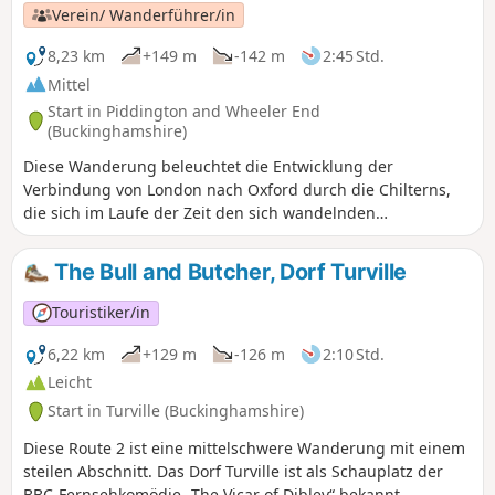
Verein/ Wanderführer/in
8,23 km
+149 m
-142 m
2:45 Std.
Mittel
Start in Piddington and Wheeler End
(Buckinghamshire)
Diese Wanderung beleuchtet die Entwicklung der
Verbindung von London nach Oxford durch die Chilterns,
die sich im Laufe der Zeit den sich wandelnden
Bedürfnissen angepasst hat. Über die Jahrhunderte hinweg
wurde auf verschiedenen Routen versucht, den einfachsten
The Bull and Butcher, Dorf Turville
Weg über die Chiltern Hills zu finden. Unmittelbar südlich
des Startpunkts verlief früher eine Römerstraße. Heinrich II.
Touristiker/in
ließ eine Straße von London zu seinem Palast in Woodstock
bauen, und es gab alte Packpferdewege, Kutschenrouten,
6,22 km
+129 m
-126 m
2:10 Std.
Mautstraßen und heute eine Autobahn.
Leicht
Start in Turville (Buckinghamshire)
Diese Route 2 ist eine mittelschwere Wanderung mit einem
steilen Abschnitt. Das Dorf Turville ist als Schauplatz der
BBC-Fernsehkomödie „The Vicar of Dibley“ bekannt