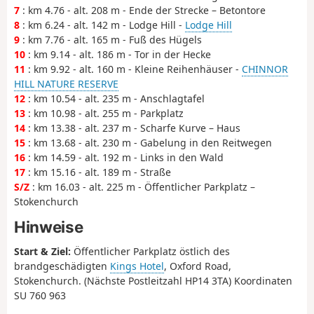
7
: km 4.76 - alt. 208 m - Ende der Strecke – Betontore
8
: km 6.24 - alt. 142 m - Lodge Hill -
Lodge Hill
9
: km 7.76 - alt. 165 m - Fuß des Hügels
10
: km 9.14 - alt. 186 m - Tor in der Hecke
11
: km 9.92 - alt. 160 m - Kleine Reihenhäuser -
CHINNOR
HILL NATURE RESERVE
12
: km 10.54 - alt. 235 m - Anschlagtafel
13
: km 10.98 - alt. 255 m - Parkplatz
14
: km 13.38 - alt. 237 m - Scharfe Kurve – Haus
15
: km 13.68 - alt. 230 m - Gabelung in den Reitwegen
16
: km 14.59 - alt. 192 m - Links in den Wald
17
: km 15.16 - alt. 189 m - Straße
S/Z
: km 16.03 - alt. 225 m - Öffentlicher Parkplatz –
Stokenchurch
Hinweise
Start & Ziel:
Öffentlicher Parkplatz östlich des
brandgeschädigten
Kings Hotel
, Oxford Road,
Stokenchurch. (Nächste Postleitzahl HP14 3TA) Koordinaten
SU 760 963