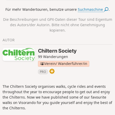
einem Abschnitt des Ridgeway National Trail und führt am
Rande des Aston Rowant National Nature Reserve entlang,
Für mehr Wandertouren, benutze unsere
Suchmaschine
.
das hoch auf einem Hügel thront und einen weiten Blick
über das Oxfordshire Vale bietet. Die historische Marktstadt
Die Beschreibungen und GPX-Daten dieser Tour sind Eigentum
Watlington ist auf dem Rückweg einen Besuch wert.
des Autors/der Autorin. Bitte nicht ohne Genehmigung
Mittelschwere Wanderung auf unbefestigten Wegen und
kopieren.
Pfaden mit zwei langen steilen Anstiegen. Auf dieser
Wanderung gibt es zwei Zauntritte und 10 Tore.
AUTOR
Chiltern Society
99 Wanderungen
Verein/ Wanderführer/in
PRO
The Chiltern Society organises walks, cycle rides and events
throughout the year to encourage people to get out and enjoy
the Chilterns. Now we have published some of our favourite
walks on Visorando for you guide yourself and enjoy the best of
the Chilterns.