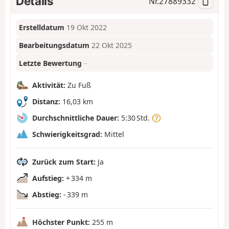
Details
Nr.
27889332
Erstelldatum
19 Okt 2022
Bearbeitungsdatum
22 Okt 2025
Letzte Bewertung
–
Aktivität:
Zu Fuß
Distanz:
16,03 km
Durchschnittliche Dauer:
5:30 Std.
Schwierigkeitsgrad:
Mittel
Zurück zum Start:
Ja
Aufstieg:
+ 334 m
Abstieg:
- 339 m
Höchster Punkt:
255 m