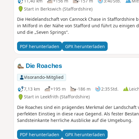
11,40 km
+156 m
-157 m
3:40 Std.
Mit
Start in Berkswich (Staffordshire)
Die Heidelandschaft von Cannock Chase in Staffordshire b
in Milford in der Nähe von Stafford und führt zu einigen
und die „Seven Springs“.
PDF herunterladen
GPX herunterladen
Die Roaches
Visorando-Mitglied
7,13 km
+195 m
-186 m
2:35 Std.
Leic
Start in Leekfrith (Staffordshire)
Die Roaches sind ein prägendes Merkmal der Landschaft v
perfekten Einstieg in diese raue Gegend. Als fester Bestan
Sandsteinkante herrliche Ausblicke auf die Umgebung.
PDF herunterladen
GPX herunterladen