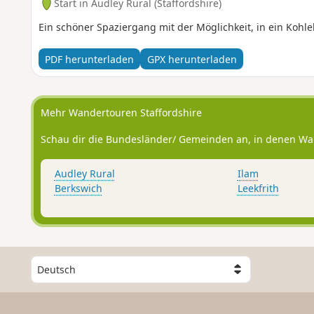
Start in Audley Rural (Staffordshire)
Ein schöner Spaziergang mit der Möglichkeit, in ein Koh
PDF herunterladen
GPX herunterladen
Mehr Wandertouren Staffordshire
Schau dir die Bundesländer/ Gemeinden an, in denen Wa
Audley Rural
Ilam
Berkswich
Leekfrith
W
ä
h
l