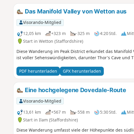
Das Manifold Valley von Wetton aus
Visorando-Mitglied
12,05 km
+323 m
-325 m
4:20 Std.
Mit
Start in Wetton (Staffordshire)
Diese Wanderung im Peak District erkundet das Manifold 
ist voller Sehenswürdigkeiten, darunter Thor's Cave und T
PDF herunterladen
GPX herunterladen
Eine hochgelegene Dovedale-Route
Visorando-Mitglied
13,61 km
+567 m
-558 m
5:30 Std.
Mit
Start in Ilam (Staffordshire)
Diese Wanderung umfasst viele der Höhepunkte des südlich