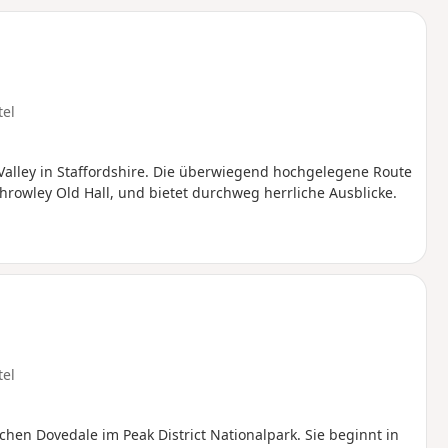
u
n
m
tel
Valley in Staffordshire. Die überwiegend hochgelegene Route
hrowley Old Hall, und bietet durchweg herrliche Ausblicke.
tel
en Dovedale im Peak District Nationalpark. Sie beginnt in