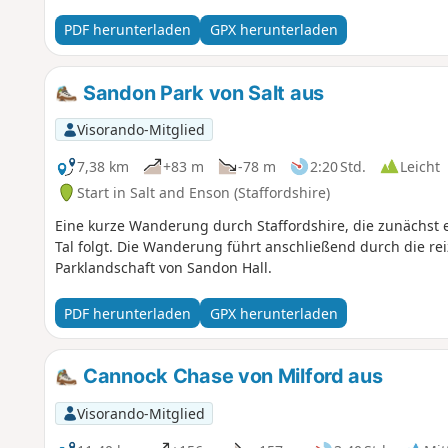
PDF herunterladen
GPX herunterladen
Sandon Park von Salt aus
Visorando-Mitglied
7,38 km
+83 m
-78 m
2:20 Std.
Leicht
Start in Salt and Enson (Staffordshire)
Eine kurze Wanderung durch Staffordshire, die zunächst 
Tal folgt. Die Wanderung führt anschließend durch die rei
Parklandschaft von Sandon Hall.
PDF herunterladen
GPX herunterladen
Cannock Chase von Milford aus
Visorando-Mitglied