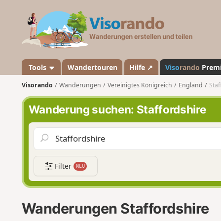
V
i
s
o
r
a
Tools
Wandertouren
Hilfe ↗
Viso
rando
Prem
n
Visorando
Wanderungen
Vereinigtes Königreich
England
Staf
d
o
Wanderung suchen: Staffordshire
Filter
NEU
Wanderungen Staffordshire