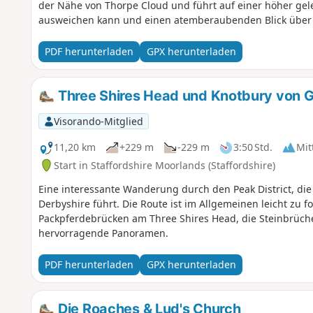
der Nähe von Thorpe Cloud und führt auf einer höher g
ausweichen kann und einen atemberaubenden Blick über da
PDF herunterladen
GPX herunterladen
Three Shires Head und Knotbury von 
Visorando-Mitglied
11,20 km
+229 m
-229 m
3:50 Std.
Mit
Start in Staffordshire Moorlands (Staffordshire)
Eine interessante Wanderung durch den Peak District, die
Derbyshire führt. Die Route ist im Allgemeinen leicht zu 
Packpferdebrücken am Three Shires Head, die Steinbrüch
hervorragende Panoramen.
PDF herunterladen
GPX herunterladen
Die Roaches & Lud's Church