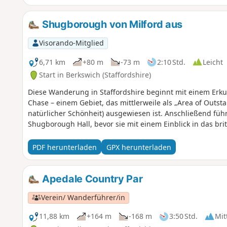
Shugborough von Milford aus
Visorando-Mitglied
6,71 km
+80 m
-73 m
2:10 Std.
Leicht
Start in Berkswich (Staffordshire)
Diese Wanderung in Staffordshire beginnt mit einem Erk
Chase – einem Gebiet, das mittlerweile als „Area of Outs
natürlicher Schönheit) ausgewiesen ist. Anschließend führ
Shugborough Hall, bevor sie mit einem Einblick in das bri
PDF herunterladen
GPX herunterladen
Apedale Country Par
Verein/ Wanderführer/in
11,88 km
+164 m
-168 m
3:50 Std.
Mit