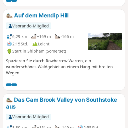
Auf dem Mendip Hill
Visorando-Mitglied
6,29 km
+169 m
-166 m
2:15 Std.
Leicht
Start in Shipham (Somerset)
Spazieren Sie durch Rowberrow Warren, ein
wunderschönes Waldgebiet an einem Hang mit breiten
Wegen.
Das Cam Brook Valley von Southstoke
aus
Visorando-Mitglied
8,80 km
+151 m
-149 m
2:55 Std.