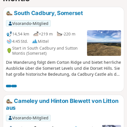
South Cadbury, Somerset
Visorando-Mitglied
14,54 km
+219 m
-220 m
4:45 Std.
Mittel
Start in South Cadbury and Sutton
Montis (Somerset)
Die Wanderung folgt dem Corton Ridge und bietet herrliche
Ausblicke über die Somerset Levels und die Dorset Hills. Sie
hat große historische Bedeutung, da Cadbury Castle als das
Schloss von König Artus in Camelot gilt. Sie durchqueren
auch das alte mittelalterliche Dorf Whitcombe. Die Strecke
ist hügelig und kann bei nassem Wetter sumpfig sein. Als
Anreiz gibt es zwei tolle Pubs, in denen Sie einkehren
Cameley und Hinton Blewett von Litton
können!
aus
Visorando-Mitglied