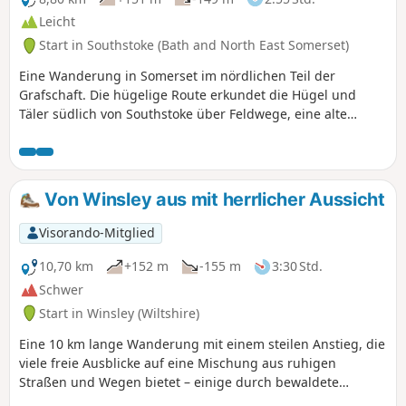
Leicht
Start in Southstoke (Bath and North East Somerset)
Eine Wanderung in Somerset im nördlichen Teil der
Grafschaft. Die hügelige Route erkundet die Hügel und
Täler südlich von Southstoke über Feldwege, eine alte
Eisenbahntrasse und Pfade.
Von Winsley aus mit herrlicher Aussicht
Visorando-Mitglied
10,70 km
+152 m
-155 m
3:30 Std.
Schwer
Start in Winsley (Wiltshire)
Eine 10 km lange Wanderung mit einem steilen Anstieg, die
viele freie Ausblicke auf eine Mischung aus ruhigen
Straßen und Wegen bietet – einige durch bewaldete
Gebiete, andere mit weitem Blick.