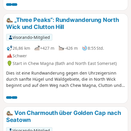
„Three Peaks“: Rundwanderung North
Wick und Clutton Hill
Visorando-Mitglied
26,86 km
+427 m
-426 m
8:55 Std.
Schwer
Start in Chew Magna (Bath and North East Somerset)
Dies ist eine Rundwanderung gegen den Uhrzeigersinn
durch sanfte Hügel und Waldgebiete, die in North Wick
beginnt und auf dem Weg nach Chew Magna, Clutton und
Pensford durch verschiedene Dörfer führt. Es handelt sich
um eine abwechslungsreiche Route mit ordentlichen
Höhenunterschieden und zahlreichen Möglichkeiten,
unterwegs eine Pause einzulegen.
Von Charmouth über Golden Cap nach
Seatown
Visorando-Mitglied