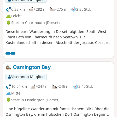
6,33 km
+282 m
-275 m
2:35 Std.
Leicht
Start in Charmouth (Dorset)
Diese lineare Wanderung in Dorset folgt dem South West
Coast Path von Charmouth nach Seatown. Die
Küstenlandschaft in diesem Abschnitt der Jurassic Coast ist
spektakulär, und die Wanderung führt über den höchsten
Punkt der Küste von Dorset, den Golden Cap.
Osmington Bay
Visorando-Mitglied
10,54 km
+247 m
-246 m
3:45 Std.
Mittel
Start in Osmington (Dorset)
Eine hügelige Wanderung mit fantastischem Blick über die
Osmington Bay, die im hübschen Dorf Osmington beginnt.