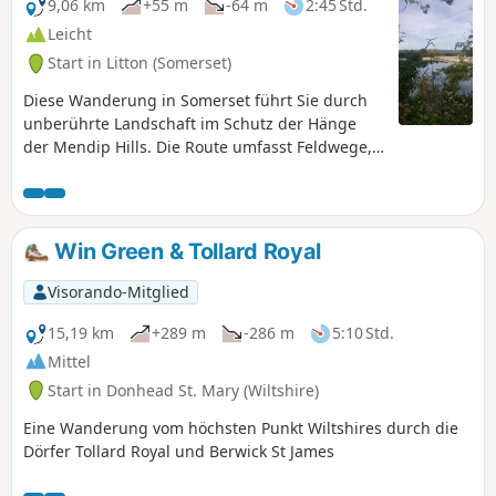
9,06 km
+55 m
-64 m
2:45 Std.
Leicht
Start in Litton (Somerset)
Diese Wanderung in Somerset führt Sie durch
unberührte Landschaft im Schutz der Hänge
der Mendip Hills. Die Route umfasst Feldwege,
Fußwege und ruhige Landstraßen.
Win Green & Tollard Royal
Visorando-Mitglied
15,19 km
+289 m
-286 m
5:10 Std.
Mittel
Start in Donhead St. Mary (Wiltshire)
Eine Wanderung vom höchsten Punkt Wiltshires durch die
Dörfer Tollard Royal und Berwick St James