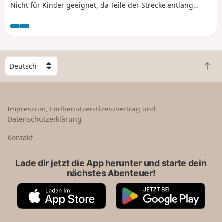
Nicht für Kinder geeignet, da Teile der Strecke entlang
öffentlicher Straßen verlaufen und einige
Straßenüberquerungen erforderlich sind.
W
Z
ä
u
h
r
l
ü
e
Impressum, Endbenutzer-Lizenzvertrag und
c
e
Datenschutzerklärung
k
i
n
n
Kontakt
a
L
c
a
Lade dir jetzt die App herunter und starte dein
h
n
nächstes Abenteuer!
o
d
b
A
G
e
p
o
n
p
o
S
g