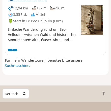
12,94 km
+87 m
-96 m
3:55 Std.
Mittel
Start in Le Bec-Hellouin (Eure)
Einfache Wanderung rund um Bec-
Hellouin, zwischen Wald und historischen
Monumenten: alte Häuser, Abtei und
Kloster.
Für mehr Wandertouren, benutze bitte unsere
Suchmaschine
.
W
Z
ä
u
h
r
l