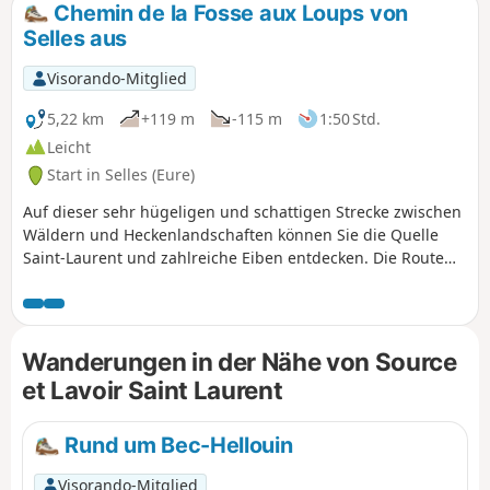
Chemin de la Fosse aux Loups von
Selles aus
Visorando-Mitglied
5,22 km
+119 m
-115 m
1:50 Std.
Leicht
Start in Selles (Eure)
Auf dieser sehr hügeligen und schattigen Strecke zwischen
Wäldern und Heckenlandschaften können Sie die Quelle
Saint-Laurent und zahlreiche Eiben entdecken. Die Route
folgt genau einem gut markierten PR®-Wanderweg in Blau,
dem Sie vertrauen können.
Wanderungen in der Nähe von Source
et Lavoir Saint Laurent
Rund um Bec-Hellouin
Visorando-Mitglied