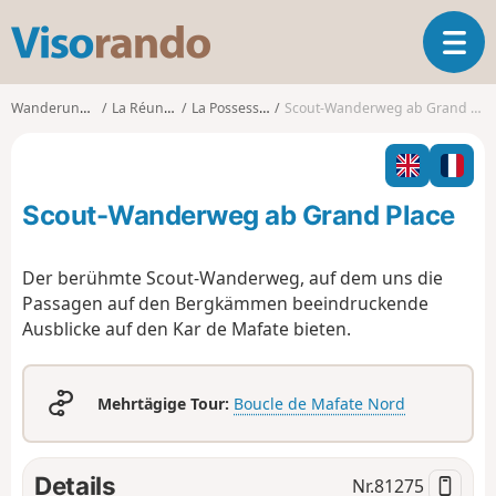
V
T
i
o
s
g
o
Wanderungen
La Réunion
La Possession
Scout-Wanderweg ab Grand Place
g
r
l
a
e
n
n
d
Scout-Wanderweg ab Grand Place
a
o
v
i
Der berühmte Scout-Wanderweg, auf dem uns die
g
Passagen auf den Bergkämmen beeindruckende
a
Ausblicke auf den Kar de Mafate bieten.
t
i
o
n
Mehrtägige Tour:
Boucle de Mafate Nord
Details
Nr.
81275