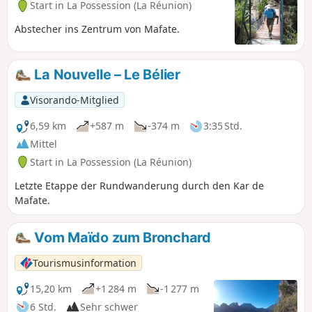
Start in La Possession (La Réunion)
Abstecher ins Zentrum von Mafate.
La Nouvelle – Le Bélier
Visorando-Mitglied
6,59 km
+587 m
-374 m
3:35 Std.
Mittel
Start in La Possession (La Réunion)
Letzte Etappe der Rundwanderung durch den Kar de
Mafate.
Vom Maïdo zum Bronchard
Tourismusinformation
15,20 km
+1 284 m
-1 277 m
6 Std.
Sehr schwer