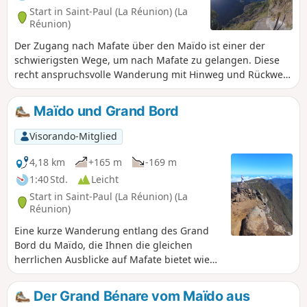
Start in Saint-Paul (La Réunion) (La
Réunion)
Der Zugang nach Mafate über den Maïdo ist einer der
schwierigsten Wege, um nach Mafate zu gelangen. Diese
recht anspruchsvolle Wanderung mit Hinweg und Rückweg
bietet die Möglichkeit, das sympathische Dorf Roche Plate
zu sehen und noch weiter bis zum Bronchard zu gehen, von
Maïdo und Grand Bord
wo aus man einen weiten Ausblick auf die Umgebung hat.
Das Dorf Roche Plate ist mit seinen kreolischen Häusern
Visorando-Mitglied
typisch für die Dörfer von Mafate. Es ist sehr weitläufig und
besteht aus zwei Vierteln. Vor Ort gibt es zahlreiche
4,18 km
+165 m
-169 m
Unterkünfte.
1:40 Std.
Leicht
Start in Saint-Paul (La Réunion) (La
Réunion)
Eine kurze Wanderung entlang des Grand
Bord du Maïdo, die Ihnen die gleichen
herrlichen Ausblicke auf Mafate bietet wie
eine lange Wanderung.
Der Grand Bénare vom Maïdo aus