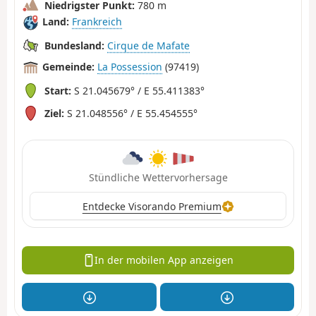
Niedrigster Punkt:
780 m
Land:
Frankreich
Bundesland:
Cirque de Mafate
Gemeinde:
La Possession
(97419)
Start:
S 21.045679° / E 55.411383°
Ziel:
S 21.048556° / E 55.454555°
Stündliche Wettervorhersage
Entdecke Visorando Premium
In der mobilen App anzeigen