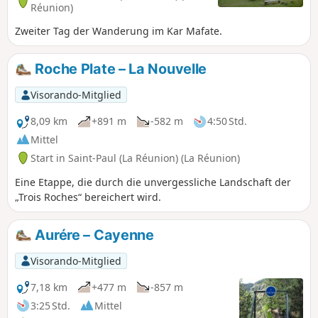
Réunion)
Zweiter Tag der Wanderung im Kar Mafate.
Roche Plate – La Nouvelle
Visorando-Mitglied
8,09 km
+891 m
-582 m
4:50 Std.
Mittel
Start in Saint-Paul (La Réunion) (La Réunion)
Eine Etappe, die durch die unvergessliche Landschaft der
„Trois Roches“ bereichert wird.
Aurére – Cayenne
Visorando-Mitglied
7,18 km
+477 m
-857 m
3:25 Std.
Mittel