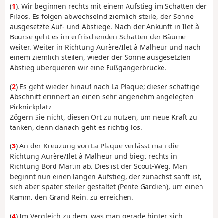
(
1
). Wir beginnen rechts mit einem Aufstieg im Schatten der
Filaos. Es folgen abwechselnd ziemlich steile, der Sonne
ausgesetzte Auf- und Abstiege. Nach der Ankunft in Ilet à
Bourse geht es im erfrischenden Schatten der Bäume
weiter. Weiter in Richtung Aurère/Ilet à Malheur und nach
einem ziemlich steilen, wieder der Sonne ausgesetzten
Abstieg überqueren wir eine Fußgängerbrücke.
(
2
) Es geht wieder hinauf nach La Plaque; dieser schattige
Abschnitt erinnert an einen sehr angenehm angelegten
Picknickplatz.
Zögern Sie nicht, diesen Ort zu nutzen, um neue Kraft zu
tanken, denn danach geht es richtig los.
(
3
) An der Kreuzung von La Plaque verlässt man die
Richtung Aurère/Ilet à Malheur und biegt rechts in
Richtung Bord Martin ab. Dies ist der Scout-Weg. Man
beginnt nun einen langen Aufstieg, der zunächst sanft ist,
sich aber später steiler gestaltet (Pente Gardien), um einen
Kamm, den Grand Rein, zu erreichen.
(
4
) Im Vergleich zu dem, was man gerade hinter sich