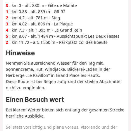
S
: km 0 - alt. 880 m - Gîte de Mafate
1
: km 0.88 - alt. 839 m - GR R2
2
: km 4.2 - alt. 781 m - Steg
3
: km 4.82 - alt. 896 m - La Plaque
4
: km 7.3 - alt. 1 395 m - Le Grand Rein
5
: km 8.67 - alt. 1 484 m - Aussichtspunkt Les Deux Fesses
Z
: km 11.72 - alt. 1 550 m - Parkplatz Col des Boeufs
Hinweise
Nehmen Sie ausreichend Wasser für den Tag mit.
Sonnencreme, Hut, Windjacke. Bäckerei-Laden in der
Herberge „Le Pavillon“ in Grand Place les Hauts.
Diese Route ist bei Regen aufgrund der steilen Abschnitte
nicht zu empfehlen.
Einen Besuch wert
Bei klarem Wetter bieten sich entlang der gesamten Strecke
herrliche Ausblicke.
Sei stets vorsichtig und plane voraus. Visorando und der