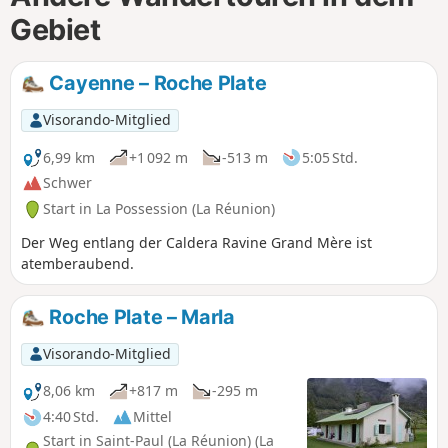
Gebiet
Cayenne – Roche Plate
Visorando-Mitglied
6,99 km
+1 092 m
-513 m
5:05 Std.
Schwer
Start in La Possession (La Réunion)
Der Weg entlang der Caldera Ravine Grand Mère ist
atemberaubend.
Roche Plate – Marla
Visorando-Mitglied
8,06 km
+817 m
-295 m
4:40 Std.
Mittel
Start in Saint-Paul (La Réunion) (La