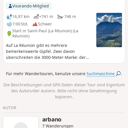
Visorando-Mitglied
16,97 km
+741 m
-748 m
7:00 Std.
Schwer
Start in Saint-Paul (La Réunion) (La
Réunion)
Auf La Réunion gibt es mehrere
bemerkenswerte Gipfel. Zwei davon
überschreiten die 3000-Meter-Marke: der
Gros Morne und der Piton des Neiges. Der
dritte ist kein Geringerer als der Grand
Für mehr Wandertouren, benutze unsere
Suchmaschine
.
Bénare. Letzterer ist von mehreren Punkten
aus erreichbar. Die Zugänge über den Grand
Die Beschreibungen und GPX-Daten dieser Tour sind Eigentum
Bord und die Glacière sind am einfachsten.
des Autors/der Autorin. Bitte nicht ohne Genehmigung
Es empfiehlt sich, den Hinweg über den
kopieren.
Grand Bord zu nehmen, um vor dem
Eintreffen der Wolken die Aussicht auf
AUTOR
Mafate zu genießen. Der Gipfel bietet einen
360-Grad-Panoramablick, und der Rückweg
arbano
über die Glacière verleiht der Tour einen
7 Wanderungen