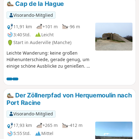
Cap de la Hague
Visorando-Mitglied
11,91 km
+101 m
-96 m
3:40 Std.
Leicht
Start in Auderville (Manche)
Leichte Wanderung: keine großen
Höhenunterschiede, gerade genug, um
einige schöne Ausblicke zu genießen. ⚠️
10.07.2026: Die Wanderroute wurde
geändert, um den Kiesstreifen zwischen
dem Bunker von Goury und dem „Croix
du Vendémiaire“ zu umgehen, da es
Der Zöllnerpfad von Herquemoulin nach
sich um ein sensibles Gebiet handelt,
Port Racine
von dem von April bis Juli dringend
abgeraten wird.
Visorando-Mitglied
17,93 km
+265 m
-412 m
5:55 Std.
Mittel