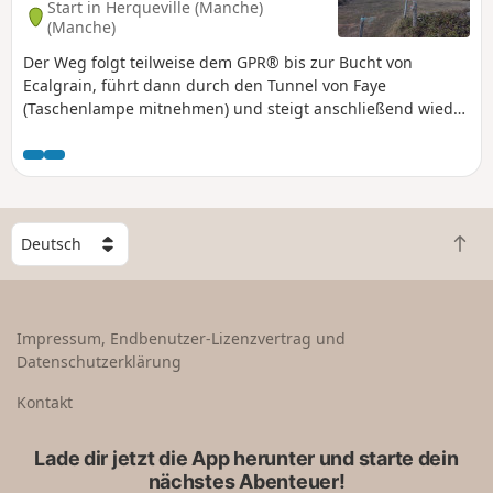
Start in Herqueville (Manche)
(Manche)
Der Weg folgt teilweise dem GPR® bis zur Bucht von
Ecalgrain, führt dann durch den Tunnel von Faye
(Taschenlampe mitnehmen) und steigt anschließend wieder
auf den GR® ab. Diese Variante ermöglicht es, die
Überreste dieses Bauwerks aus dem Zweiten Weltkrieg zu
sehen und bietet einen schönen Ausblick auf Goury und
seine abgelegene Lage.
W
Z
ä
u
h
r
l
ü
e
Impressum, Endbenutzer-Lizenzvertrag und
c
e
Datenschutzerklärung
k
i
n
n
Kontakt
a
L
c
a
Lade dir jetzt die App herunter und starte dein
h
n
nächstes Abenteuer!
o
d