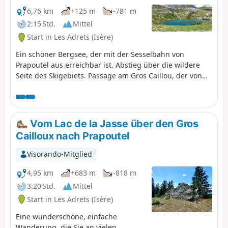
Sie Informationen zur Aufhebung dieses
6,76 km
+125 m
-781 m
Hinweises haben.
2:15 Std.
Mittel
Start in Les Adrets (Isère)
Ein schöner Bergsee, der mit der Sesselbahn von
Prapoutel aus erreichbar ist. Abstieg über die wildere
Seite des Skigebiets. Passage am Gros Caillou, der von
vielen Kletterern genutzt wird.
Vom Lac de la Jasse über den Gros
Cailloux nach Prapoutel
Visorando-Mitglied
4,95 km
+683 m
-818 m
3:20 Std.
Mittel
Start in Les Adrets (Isère)
Eine wunderschöne, einfache
Wanderung, die Sie an vielen