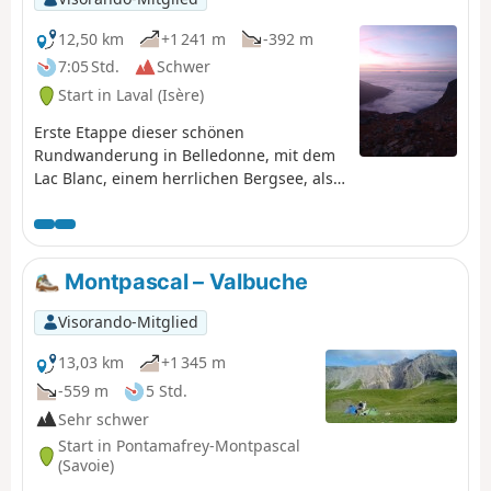
12,50 km
+1 241 m
-392 m
7:05 Std.
Schwer
Start in Laval (Isère)
Erste Etappe dieser schönen
Rundwanderung in Belledonne, mit dem
Lac Blanc, einem herrlichen Bergsee, als
krönendem Abschluss.
Montpascal – Valbuche
Visorando-Mitglied
13,03 km
+1 345 m
-559 m
5 Std.
Sehr schwer
Start in Pontamafrey-Montpascal
(Savoie)