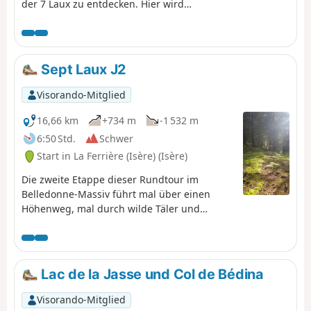
der 7 Laux zu entdecken. Hier wird
nur der Abstieg beschrieben und
genutzt, um diese Überquerung zu
beenden, da es nicht möglich ist,
problemlos zur Refuge de l’Oule
Sept Laux J2
weiterzugehen.
Visorando-Mitglied
16,66 km
+734 m
-1 532 m
6:50 Std.
Schwer
Start in La Ferrière (Isère) (Isère)
Die zweite Etappe dieser Rundtour im
Belledonne-Massiv führt mal über einen
Höhenweg, mal durch wilde Täler und
ermöglicht es, das Allevard-Massiv zu
umrunden. ⚠️15.06.2026: Ein Hinweis weist
auf einen Erdrutsch am Cul de la Vieille
zwischen den Wegmarkierungen 2 und 3
Lac de la Jasse und Col de Bédina
hin, sodass diese Route nicht begehbar ist.
Man muss über den GR®738 umgehen. Bitte
Visorando-Mitglied
teilen Sie uns in den Nachrichten mit, wenn