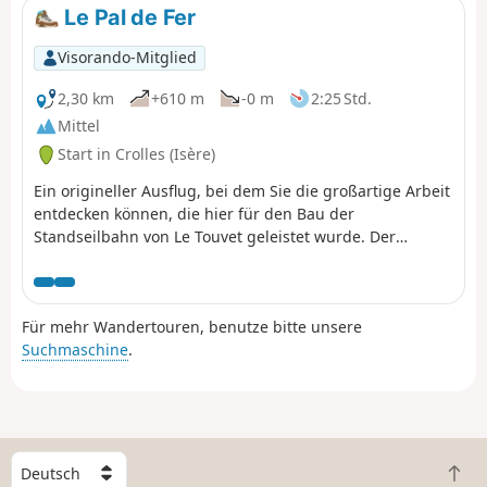
Le Pal de Fer
Visorando-Mitglied
2,30 km
+610 m
-0 m
2:25 Std.
Mittel
Start in Crolles (Isère)
Ein origineller Ausflug, bei dem Sie die großartige Arbeit
entdecken können, die hier für den Bau der
Standseilbahn von Le Touvet geleistet wurde. Der
Aufstieg erfolgt zu Fuß und der Abstieg, um die Knie zu
schonen, mit der Standseilbahn. (Achtung): Diese Route
ist derzeit gesperrt, siehe Erläuterungen hier
Für mehr Wandertouren, benutze bitte unsere
(Anmerkung eines Wanderers) vom 18. Juni 2023: kleiner
Suchmaschine
.
schwieriger Abschnitt: die Überquerung der Geröllhalde,
wo man sich mit zwei Seilen helfen muss, um den Weg
im Wald zu erreichen.
W
Z
ä