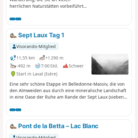
herrlichen Naturstätten vorbeiführt
und von der aus Sie einen
atemberaubenden Blick auf das
Grésivaudan-Tal und das Chartreuse-
Massiv genießen können.
Sept Laux Tag 1
Visorando-Mitglied
11,55 km
+1 290 m
-492 m
7:00 Std.
Schwer
Start in Laval (Isère)
Eine sehr schöne Etappe im Belledonne-Massiv, die von
den Almweiden aus durch eine mineralische Landschaft
in eine Oase der Ruhe am Rande der Sept Laux (sieben
Seen) führt.
Pont de la Betta – Lac Blanc
Visorando-Mitglied