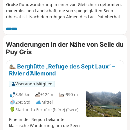
Große Rundwanderung in einer von Gletschern geformten,
mineralischen Landschaft, die von spiegelglatten Seen
übersät ist. Nach den ruhigen Almen des Lac Léat oberhalb
des Haut-Bréda-Tals und der Combe Grasse führt die
Wanderung zu den Pässen und Gipfeln rund um den Puy
Gris, bevor sie wieder hinab zu den von den Seen der
Grande Valloire gebildeten Juwelen führt. Die Wanderung
Wanderungen in der Nähe von Selle du
kann mit einer Übernachtung in einer Berghütte
Puy Gris
unternommen werden und lässt sich mit der einfachen
Besteigung des Puy Gris verbinden: siehe Rubrik „Während
der Wanderung“.
Berghütte „Refuge des Sept Laux“ –
Rivier d’Allemond
Visorando-Mitglied
8,36 km
+124 m
-990 m
2:45 Std.
Mittel
Start in La Ferrière (Isère) (Isère)
Eine in der Region bekannte
klassische Wanderung, um die Seen