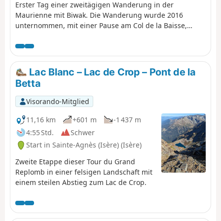
Erster Tag einer zweitägigen Wanderung in der
Maurienne mit Biwak. Die Wanderung wurde 2016
unternommen, mit einer Pause am Col de la Baisse,
einer weiteren oberhalb des Chalet des Brunes und
einer letzten am Chalet du Tovet. Anmerkung: Die
angezeigte Route stammt von meiner GPS-Uhr, die ich
nie angehalten habe, was die Schleifen an einigen
Lac Blanc – Lac de Crop – Pont de la
Stellen erklärt.
Betta
Visorando-Mitglied
11,16 km
+601 m
-1 437 m
4:55 Std.
Schwer
Start in Sainte-Agnès (Isère) (Isère)
Zweite Etappe dieser Tour du Grand
Replomb in einer felsigen Landschaft mit
einem steilen Abstieg zum Lac de Crop.