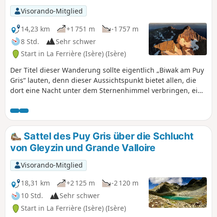
Visorando-Mitglied
14,23 km
+1 751 m
-1 757 m
8 Std.
Sehr schwer
Start in La Ferrière (Isère) (Isère)
Der Titel dieser Wanderung sollte eigentlich „Biwak am Puy
Gris“ lauten, denn dieser Aussichtspunkt bietet allen, die
dort eine Nacht unter dem Sternenhimmel verbringen, ein
einzigartiges Erlebnis: herrliche Sonnenuntergänge und
Sonnenaufgänge in einem grandiosen Panorama, dem
schönsten der Belledonne. Wunderschöne Seen säumen die
Route und die alpine Tierwelt ist regelmäßig zu sehen. Jede
Sattel des Puy Gris über die Schlucht
anspruchsvolle Wanderung erfordert Vorbereitung, und
von Gleyzin und Grande Valloire
diese sehr anspruchsvolle Tour verlangt eine gründliche
Planung im Vorfeld.
Visorando-Mitglied
18,31 km
+2 125 m
-2 120 m
10 Std.
Sehr schwer
Start in La Ferrière (Isère) (Isère)