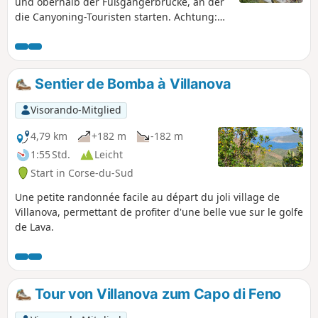
und oberhalb der Fußgängerbrücke, an der
die Canyoning-Touristen starten. Achtung:
Diese Wanderung sollte bei Gewitter nicht
unternommen werden, da es wie bei den
„Épisodes cévenols“ zu Hochwasser kommen
kann. Die Becken liegen auf einer Höhe von
Sentier de Bomba à Villanova
etwa 1005 bis 1110 m.
Visorando-Mitglied
4,79 km
+182 m
-182 m
1:55 Std.
Leicht
Start in Corse-du-Sud
Une petite randonnée facile au départ du joli village de
Villanova, permettant de profiter d'une belle vue sur le golfe
de Lava.
Tour von Villanova zum Capo di Feno