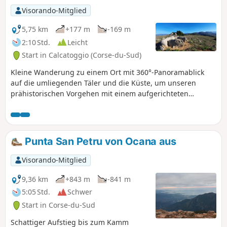
Visorando-Mitglied
5,75 km
+177 m
-169 m
2:10 Std.
Leicht
Start in Calcatoggio (Corse-du-Sud)
Kleine Wanderung zu einem Ort mit 360°-Panoramablick
auf die umliegenden Täler und die Küste, um unseren
prähistorischen Vorgehen mit einem aufgerichteten
Dolmen oder Steinkasten aus der Zeit vor 5000 bis 8000
Jahren zu begegnen. Dieser Megalith gehört zwar nicht zu
den bekanntesten, birgt jedoch ein gewisses Geheimnis,
und die Umgebung ist die Reise wirklich wert. Dieser Ort ist
Punta San Petru von Ocana aus
nicht sehr frequentiert, es herrscht absolute Ruhe. Eine
angenehme Reise durch Natur und Kultur.
Visorando-Mitglied
9,36 km
+843 m
-841 m
5:05 Std.
Schwer
Start in Corse-du-Sud
Schattiger Aufstieg bis zum Kamm