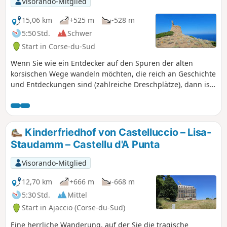
Visorando-Mitglied
15,06 km
+525 m
-528 m
5:50 Std.
Schwer
Start in Corse-du-Sud
Wenn Sie wie ein Entdecker auf den Spuren der alten
korsischen Wege wandeln möchten, die reich an Geschichte
und Entdeckungen sind (zahlreiche Dreschplätze), dann ist
diese Wanderung genau das Richtige für Sie. Sie bietet
Ihnen außergewöhnliche Ausblicke auf die Golfes di Lava
und Sagone zu Ihrer Rechten sowie auf das korsische
Hochgebirge. Nach einer Stunde Wanderung eröffnen sich
Kinderfriedhof von Castelluccio – Lisa-
Ihnen auf der linken Seite Ausblicke auf die Strände von
Staudamm – Castellu d'A Punta
Capo di Feno und Saint-Antoine. Optional können Sie auf
der rechten Seite zur Punta di Karsthöhle gelangen, aber
Visorando-Mitglied
Vorsicht, die Enttäuschung kann groß sein, wenn die
Macchia nicht freigelegt ist. Schließlich erreichen Sie den
12,70 km
+666 m
-668 m
unzugänglichsten und geheimsten genuesischen Turm der
5:30 Std.
Mittel
Region: Einsamkeit und ein Gefühl von Geheimnis sind
Start in Ajaccio (Corse-du-Sud)
garantiert. Diese Wanderung ist eine Rundwanderung auf
vergessenen und nicht gepflegten Wegen, durch dichte
Eine herrliche Wanderung, auf der Sie die tragische