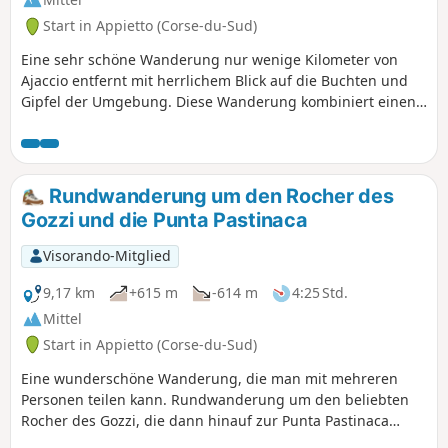
Start in Appietto (Corse-du-Sud)
Eine sehr schöne Wanderung nur wenige Kilometer von
Ajaccio entfernt mit herrlichem Blick auf die Buchten und
Gipfel der Umgebung. Diese Wanderung kombiniert einen
Teil des PR® zwischen Appietto und Calcatoggio, eine
herrliche Wanderung entlang der Bergkämme und
zahlreiche Sehenswürdigkeiten wie die Ruinen einer alten
Kapelle, einen Dolmen und eine Steinfestung!
Rundwanderung um den Rocher des
Gozzi und die Punta Pastinaca
Visorando-Mitglied
9,17 km
+615 m
-614 m
4:25 Std.
Mittel
Start in Appietto (Corse-du-Sud)
Eine wunderschöne Wanderung, die man mit mehreren
Personen teilen kann. Rundwanderung um den beliebten
Rocher des Gozzi, die dann hinauf zur Punta Pastinaca
führt. Sie setzt sich fort zur Punta Curbajola und führt dann