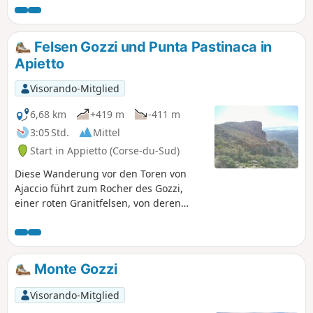
wieder hinunter zum Bach, um Bocca a Foce zu erreichen.
Anschließend geht es wieder hinauf in Richtung San Sisto.
Hier können Sie einen 360°-Blick genießen und einen
Felsen Gozzi und Punta Pastinaca in
Moment im Windschutz der alten Kapelle verbringen.
Apietto
Visorando-Mitglied
6,68 km
+419 m
-411 m
3:05 Std.
Mittel
Start in Appietto (Corse-du-Sud)
Diese Wanderung vor den Toren von
Ajaccio führt zum Rocher des Gozzi,
einer roten Granitfelsen, von deren
Spitze aus man einen
außergewöhnlichen Blick auf den Golf
von Lava, dann auf Ajaccio mit seinem
Flughafen und die Landzungen Isulella,
Monte Gozzi
Castagna und Capu di Muru sowie das
Gravone-Tal hat. Von der Punta
Visorando-Mitglied
Pastinaca aus wird der Blick nach Osten