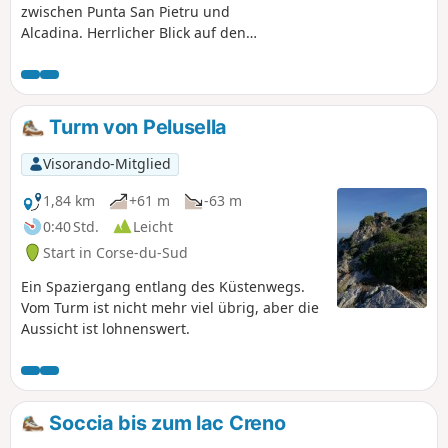
zwischen Punta San Pietru und
Alcadina. Herrlicher Blick auf den
Aragnascu, den Todda-See, die
schneebedeckten Gipfel (im Winter) und
den gesamten Golf von Ajaccio. Der
Aufstieg ist steiler als auf der Nordseite
Turm von Pelusella
und ab Ocana sehr steil.
Visorando-Mitglied
1,84 km
+61 m
-63 m
0:40 Std.
Leicht
Start in Corse-du-Sud
Ein Spaziergang entlang des Küstenwegs.
Vom Turm ist nicht mehr viel übrig, aber die
Aussicht ist lohnenswert.
Soccia bis zum lac Creno