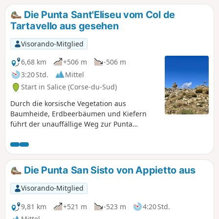
Die Punta Sant'Eliseu vom Col de
Tartavello aus gesehen
Visorando-Mitglied
6,68 km
+506 m
-506 m
3:20 Std.
Mittel
Start in Salice (Corse-du-Sud)
Durch die korsische Vegetation aus
Baumheide, Erdbeerbäumen und Kiefern
führt der unauffällige Weg zur Punta
Sant'Eliseu mal ruhig, mal sportlich. Die
Ankunft auf dem Gipfel bietet einen
herrlichen Panoramablick auf die Buchten
von Sagone, Liscia und Ajaccio im Westen
Die Punta San Sisto von Appietto aus
und auf den Monte Renoso und den Monte
D'Oro im Osten. Näher, weiter unten,
Visorando-Mitglied
unterstreichen die Dörfer die Sanftheit des
Gravone-Tals.
9,81 km
+521 m
-523 m
4:20 Std.
Mittel