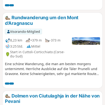
Rundwanderung um den Mont
d'Aragnascu
Visorando-Mitglied
8,23 km
+379 m
-373 m
3:25 Std.
Mittel
Start in Cuttoli-Corticchiato (Corse-
du-Sud)
Eine schöne Wanderung, die man am besten morgens
unternimmt. Herrliche Ausblicke auf die Täler Prunelli und
Gravone. Keine Schwierigkeiten, sehr gut markierte Route
in Gelb.
Dolmen von Ciutulaghja in der Nähe von
Pevani