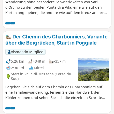
Wanderung ohne besondere Schwierigkeiten von Sari
d'Orcino zu den beiden Punta di à Vita: eine wie auf den
Karten angegeben, die andere wie auf dem Kreuz an ihrem
Gipfel geschrieben. Ein großer Teil des Weges ist bis zur
Bocca di à Vita gelb markiert.
Der Chemin des Charbonniers, Variante
über die Bergrücken, Start in Poggiale
Visorando-Mitglied
5,26 km
+348 m
-357 m
2:30 Std.
Mittel
Start in Valle-di-Mezzana (Corse-du-
Sud)
Begeben Sie sich auf dem Chemin des Charbonniers auf
eine Familienwanderung, lernen Sie das Handwerk der
Köhler kennen und sehen Sie sich die einzelnen Schritte
der Holzkohleherstellung an.