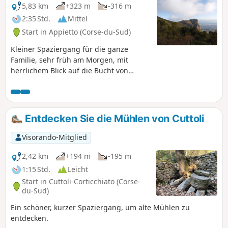
durch die herrliche Aussicht auf den
5,83 km
+323 m
-316 m
Monte Rotondo, den Monte d'Oro und
2:35 Std.
Mittel
den Monte Renoso sowie das Gravone-
Start in Appietto (Corse-du-Sud)
Tal ergänzt.
Kleiner Spaziergang für die ganze
Familie, sehr früh am Morgen, mit
herrlichem Blick auf die Bucht von
Ajaccio und den Golf von Lava.
Entdecken Sie die Mühlen von Cuttoli
Visorando-Mitglied
2,42 km
+194 m
-195 m
1:15 Std.
Leicht
Start in Cuttoli-Corticchiato (Corse-
du-Sud)
Ein schöner, kurzer Spaziergang, um alte Mühlen zu
entdecken.