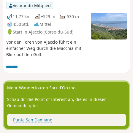
Visorando-Mitglied
11,77 km
+529 m
-530 m
4:50 Std.
Mittel
Start in Ajaccio (Corse-du-Sud)
Vor den Toren von Ajaccio führt ein
einfacher Weg durch die Macchia mit
Blick auf den Golf.
Mehr Wandertouren Sari-d'Orcino
Schau dir die Point of Interest an, die es in dieser
Gemeinde gibt:
Punta San Damiano