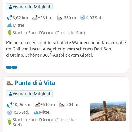
Visorando-Mitglied
8,62 km
+581 m
-580 m
4:05 Std.
Mittel
Start in Sari-d'Orcino (Corse-du-Sud)
Kleine, morgens gut beschattete Wanderung in Küstennähe
im Golf von Liscia, ausgehend vom schönen Dorf Sari
d'Orcino. Schöner 360°-Ausblick vom Gipfel.
Punta di à Vita
Visorando-Mitglied
10,96 km
+510 m
-504 m
4:35 Std.
Mittel
Start in Sari-d'Orcino (Corse-du-
Sud)