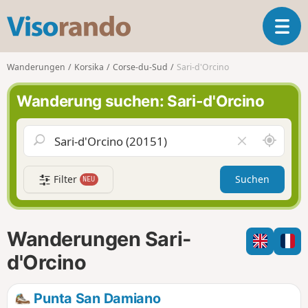
V
T
i
o
s
g
o
Wanderungen
Korsika
Corse-du-Sud
Sari-d'Orcino
g
r
l
a
Wanderung suchen: Sari-d'Orcino
e
n
n
d
a
o
S
F
v
c
e
i
h
l
g
Filter
Suchen
NEU
a
d
a
u
l
t
m
e
i
i
e
Wanderungen Sari-
o
c
r
n
h
e
d'Orcino
u
n
m
Punta San Damiano