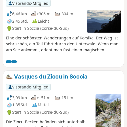
Visorando-Mitglied
6,46 km
+306 m
-304 m
2:45 Std.
Leicht
Start in Soccia (Corse-du-Sud)
Eine der schönsten Wanderungen auf Korsika. Der Weg ist
sehr schön, ein Teil führt durch den Unterwald. Wenn man
am See ankommt, erlebt man fast einen magischen
Moment. Der See erscheint wie ein Schmuckkästchen, auch
wenn man hier meist nicht ganz alleine ist. Hier sollte man
sich am besten im Flüsterton unterhalten. Ein sehr schöner
Ort zum Picknicken.
Vasques du Ziocu in Soccia
Visorando-Mitglied
3,99 km
+151 m
-151 m
1:35 Std.
Mittel
Start in Soccia (Corse-du-Sud)
Die Ziocu-Becken befinden sich unterhalb