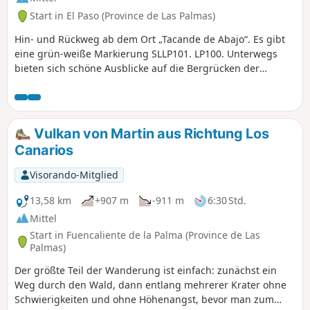
Start in El Paso (Province de Las Palmas)
Hin- und Rückweg ab dem Ort „Tacande de Abajo“. Es gibt
eine grün-weiße Markierung SLLP101. LP100. Unterwegs
bieten sich schöne Ausblicke auf die Bergrücken der
Caldera de Taburiente, den Pico de Bejenado und die
Cumbrecita. Der Rückweg erfolgt auf derselben Strecke.
Achtung: Auf dem Weg befinden sich zahlreiche
Sicherheitsschilder. Weichen Sie niemals vom Weg ab, da
Vulkan von Martin aus Richtung Los
die Gefahr besteht, sich zu verlaufen.
Canarios
Visorando-Mitglied
13,58 km
+907 m
-911 m
6:30 Std.
Mittel
Start in Fuencaliente de la Palma (Province de Las
Palmas)
Der größte Teil der Wanderung ist einfach: zunächst ein
Weg durch den Wald, dann entlang mehrerer Krater ohne
Schwierigkeiten und ohne Höhenangst, bevor man zum