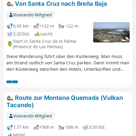
Von Santa Cruz nach Breña Baja
Visorando-Mitglied
6,95 km
+122 m
-122 m
2:20 Std.
Leicht
Start in Santa Cruz de la Palma
(Province de Las Palmas)
Diese Wanderung führt über den Küstenweg. Man muss
am Strand südlich von Santa Cruz parken. Dann nimmt man
den Küstenweg zwischen den Hotels, Unterkünften und
dem Meer, bevor man herrliche Ausblicke auf die
zerklüftete Lavaküste mit kleinen Buchten und schwarzen
Sandstränden genießen kann. Es ist eine sehr einfache
Wanderung, die auch für Kinder geeignet ist.
Route zur Montana Quemada (Vulkan
Tacande)
Visorando-Mitglied
7,77 km
+568 m
-568 m
3:50 Std.
Mittel