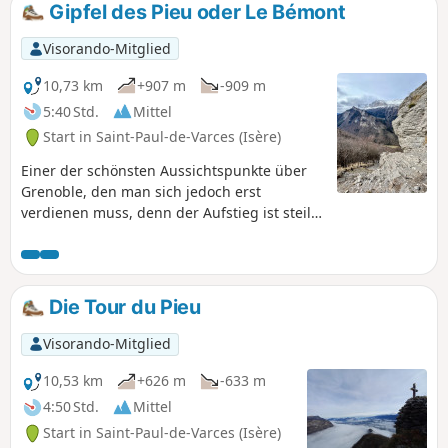
Gipfel des Pieu oder Le Bémont
Visorando-Mitglied
10,73 km
+907 m
-909 m
5:40 Std.
Mittel
Start in Saint-Paul-de-Varces (Isère)
Einer der schönsten Aussichtspunkte über
Grenoble, den man sich jedoch erst
verdienen muss, denn der Aufstieg ist steil!
Nach oder während Regen unbedingt zu
vermeiden. Wanderstöcke sehr dringend
empfohlen. Die Schwierigkeit dieser
Wanderung konzentriert sich auf die 300
Die Tour du Pieu
Höhenmeter vor dem Gipfel, wo der Hang im
Unterholz sehr steil ist, auf schlammigem
Visorando-Mitglied
und rutschigem Boden mit teilweise nur
schwachen Spuren. Der Abstieg ist
10,53 km
+626 m
-633 m
anschließend sehr sanft und angenehm,
4:50 Std.
Mittel
weshalb es sich lohnt, die Route in dieser
Start in Saint-Paul-de-Varces (Isère)
Richtung zu nehmen.