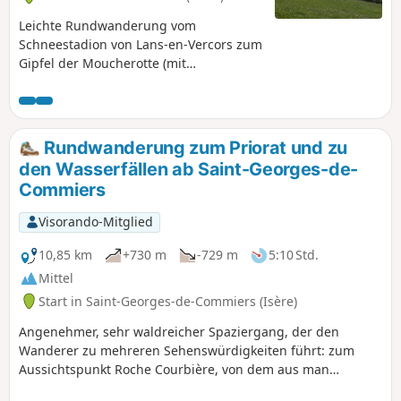
Leichte Rundwanderung vom
Schneestadion von Lans-en-Vercors zum
Gipfel der Moucherotte (mit
Schneeschuhen oder zu Fuß). Achtung:
Bei schlechter Sicht nicht über die
Combe de Saint-Nizier absteigen.
Bleiben Sie in diesem Fall auf dem Weg.
Rundwanderung zum Priorat und zu
den Wasserfällen ab Saint-Georges-de-
Commiers
Visorando-Mitglied
10,85 km
+730 m
-729 m
5:10 Std.
Mittel
Start in Saint-Georges-de-Commiers (Isère)
Angenehmer, sehr waldreicher Spaziergang, der den
Wanderer zu mehreren Sehenswürdigkeiten führt: zum
Aussichtspunkt Roche Courbière, von dem aus man
wunderschöne Panoramablicke auf das untere Drac-Tal und