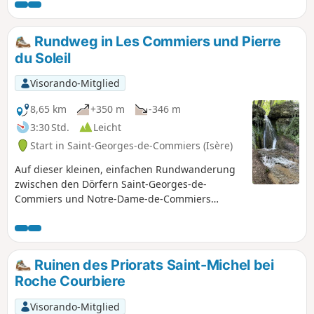
die Gebirgsmassive Vercors und Chartreuse genießen kann,
oder zu den Überresten des Priorats Saint-Michel de
Connexe. Hinter einer Höhle ist der zweite Teil des Abstiegs
Rundweg in Les Commiers und Pierre
erfrischend und steht ganz im Zeichen des Wassers mit
du Soleil
einem kleinen Festival aus Wasserfällen, Mäandern und
Strudeln!
Visorando-Mitglied
8,65 km
+350 m
-346 m
3:30 Std.
Leicht
Start in Saint-Georges-de-Commiers (Isère)
Auf dieser kleinen, einfachen Rundwanderung
zwischen den Dörfern Saint-Georges-de-
Commiers und Notre-Dame-de-Commiers
können Sie das Drac-Tal, die ehemalige
Eisenbahnstrecke von La Mure sowie einen sehr
schönen Aussichtspunkt an der
Orientierungstafel der Pierre du Soleil
Ruinen des Priorats Saint-Michel bei
entdecken.
Roche Courbiere
Visorando-Mitglied