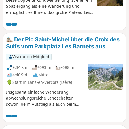
Diese doppelte Rundwanderung ist eher ein
Spaziergang als eine Wanderung und
ermöglicht es Ihnen, das große Plateau Les
Allières oberhalb von Lans-en-Vercors zu
entdecken. Die Route ist an den
verschiedenen Kreuzungen perfekt
ausgeschildert und eignet sich im Winter
Der Pic Saint-Michel über die Croix des
hervorragend für
Suifs vom Parkplatz Les Barnets aus
Schneeschuhwanderungen und Langlauf.
Visorando-Mitglied
9,34 km
+693 m
-688 m
4:40 Std.
Mittel
Start in Lans-en-Vercors (Isère)
Insgesamt einfache Wanderung,
abwechslungsreiche Landschaften
sowohl beim Aufstieg als auch beim
Abstieg, die auf dem Gipfel ein
einzigartiges Panorama bieten. Ein
Muss in der Region. Für den Moderator
Visorando: Wanderung inspiriert von