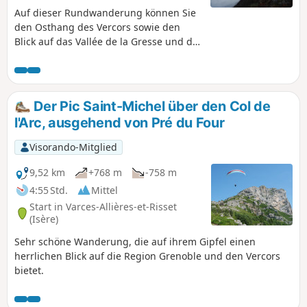
Auf dieser Rundwanderung können Sie
den Osthang des Vercors sowie den
Blick auf das Vallée de la Gresse und die
östlich gelegenen Gebirgsmassive
(Taillefer, Belledonne) entdecken. Die
Vegetation am Osthang des Pieu ist
sehr charakteristisch für mediterrane
Der Pic Saint-Michel über den Col de
Regionen, obwohl wir uns mitten in den
l'Arc, ausgehend von Pré du Four
Alpen befinden. Hinzufügung des
Moderators am 17.05.2021: Achtung!
Visorando-Mitglied
Parkplatzproblem am Startpunkt. Siehe
Vorschlag am Anfang der Beschreibung
9,52 km
+768 m
-758 m
und den Kommentar vom 17.05.2021
4:55 Std.
Mittel
Start in Varces-Allières-et-Risset
(Isère)
Sehr schöne Wanderung, die auf ihrem Gipfel einen
herrlichen Blick auf die Region Grenoble und den Vercors
bietet.