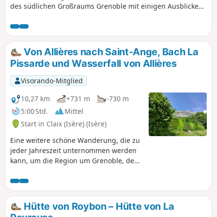
des südlichen Großraums Grenoble mit einigen Ausblicken
auf die umliegenden Gebirgsmassive entdecken. Die
Strecke ist völlig unanspruchsvoll und verläuft auf gut
begehbaren Wegen, die abwechselnd durch bewaldete und
offene Gebiete führen.
Von Allières nach Saint-Ange, Bach La
Pissarde und Wasserfall von Allières
Visorando-Mitglied
10,27 km
+731 m
-730 m
5:00 Std.
Mittel
Start in Claix (Isère) (Isère)
Eine weitere schöne Wanderung, die zu
jeder Jahreszeit unternommen werden
kann, um die Region um Grenoble, den
Ostbalkon des Vercors, zu entdecken
und sich unter einem belebenden
Wasserfall zu erfrischen.
Hütte von Roybon – Hütte von La