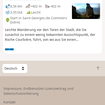
8,56 km
+402 m
-402 m
3:35 Std.
Leicht
Start in Saint-Georges-de-Commiers
(Isère)
Leichte Wanderung vor den Toren der Stadt, die Sie
zunächst zu einem wenig bekannten Aussichtspunkt, der
Roche Courbière, führt, von wo aus Sie einen
überraschenden Blick auf das untere Drac-Tal, den
Großraum Grenoble und die umliegenden Berge wie den
Vercors und die Chartreuse genießen können.
Anschließend führt Sie die Route zu den Ruinen des
Priorats Saint-Michel de Connexe, dessen Bau auf das 11.
W
Jahrhundert zurückgeht.
Z
ä
u
h
r
l
ü
e
Impressum, Endbenutzer-Lizenzvertrag und
c
e
Datenschutzerklärung
k
i
n
n
Kontakt
a