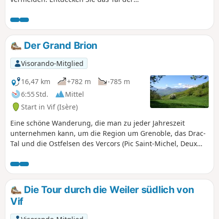
Gresse und den Berg Uriol mit seiner
fast mediterranen Vegetation.
Der Grand Brion
Visorando-Mitglied
16,47 km
+782 m
-785 m
6:55 Std.
Mittel
Start in Vif (Isère)
Eine schöne Wanderung, die man zu jeder Jahreszeit
unternehmen kann, um die Region um Grenoble, das Drac-
Tal und die Ostfelsen des Vercors (Pic Saint-Michel, Deux
Sœurs usw.) zu entdecken.
Die Tour durch die Weiler südlich von
Vif