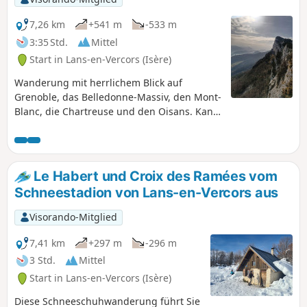
7,26 km
+541 m
-533 m
3:35 Std.
Mittel
Start in Lans-en-Vercors (Isère)
Wanderung mit herrlichem Blick auf
Grenoble, das Belledonne-Massiv, den Mont-
Blanc, die Chartreuse und den Oisans. Kann
am Nachmittag im Herbst unternommen
werden, um das Licht des
Sonnenuntergangs in Richtung (4) zu
genießen, aber nehmen Sie eine
Le Habert und Croix des Ramées vom
Taschenlampe für den Rückweg mit und
Schneestadion von Lans-en-Vercors aus
seien Sie besonders vorsichtig. 09.09.2024:
Die Wanderung ist im Winter (Dezember bis
Visorando-Mitglied
einschließlich April) verboten, um die
Ruhezone des Birkhuhns zu respektieren.
7,41 km
+297 m
-296 m
Siehe praktische Informationen.
3 Std.
Mittel
Start in Lans-en-Vercors (Isère)
Diese Schneeschuhwanderung führt Sie