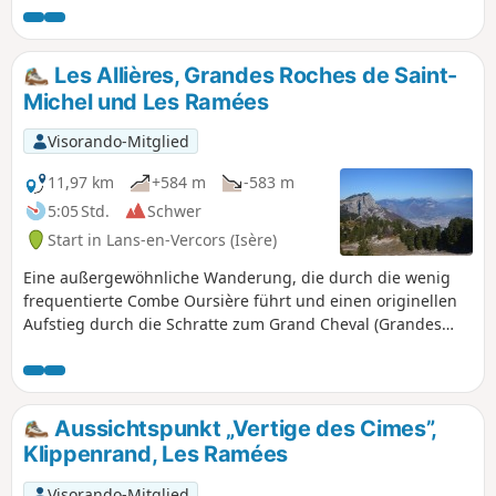
Mont Blanc zu Ihrer Linken über die
Bergkette Belledonne bis zum Écrins-
Massiv. Der Aufstieg über die Combe
Les Allières, Grandes Roches de Saint-
Oursière ist weniger frequentiert als
Michel und Les Ramées
der über Les Allières. Ein größtenteils
schattiger Rundweg.
Visorando-Mitglied
11,97 km
+584 m
-583 m
5:05 Std.
Schwer
Start in Lans-en-Vercors (Isère)
Eine außergewöhnliche Wanderung, die durch die wenig
frequentierte Combe Oursière führt und einen originellen
Aufstieg durch die Schratte zum Grand Cheval (Grandes
Roches de Saint-Michel) bietet. Herrlicher Blick auf das
Trièves-Gebirge, den Taillefer und bei gutem Wetter auf
den Mont Blanc. Eine Wanderung, die eher für den Sommer
oder Herbst geeignet ist, einen guten Orientierungssinn
Aussichtspunkt „Vertige des Cimes”,
erfordert und ergehenen Wanderern vorbehalten ist.
Klippenrand, Les Ramées
Visorando-Mitglied