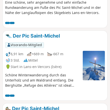
Eine schöne, sehr angenehme und sehr einfache
Rundwanderung am Fuße des Pic Saint-Michel und in der
Nähe der Langlaufloipen des Skigebiets Lans-en-Vercors.
Der Pic Saint-Michel
Visorando-Mitglied
6,91 km
+669 m
-667 m
3 Std.
Mittel
Start in Lans-en-Vercors (Isère)
Schöne Winterwanderung durch das
Unterholz und am Waldrand entlang. Die
Berghütte „Refuge des Allières“ ist ideal
gelegen, um vor der Rückkehr zum Parkplatz
noch etwas zu trinken.
Der Pic Saint-Michel