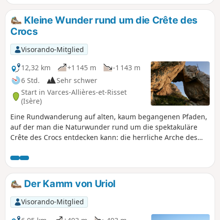
Kleine Wunder rund um die Crête des
Crocs
Visorando-Mitglied
12,32 km
+1 145 m
-1 143 m
6 Std.
Sehr schwer
Start in Varces-Allières-et-Risset
(Isère)
Eine Rundwanderung auf alten, kaum begangenen Pfaden,
auf der man die Naturwunder rund um die spektakuläre
Crête des Crocs entdecken kann: die herrliche Arche des
Crocs, den Pierre Fendue, die „Main“, den Rocher de l’Ours
mit seinem einzigartigen Blick auf den Roc Cornafion sowie
die Crête des Crocs mit ihrem atemberaubenden Blick
hinunter auf den Col de l’Arc und den Pic Saint-Michel. Die
Der Kamm von Uriol
größte Schwierigkeit besteht darin, den Weg zu finden, da
die Pfade kaum markiert sind. Achtung, siehe praktische
Visorando-Mitglied
Hinweise.