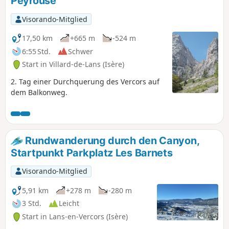
Peyrouse
Visorando-Mitglied
17,50 km
+665 m
-524 m
6:55 Std.
Schwer
Start in Villard-de-Lans (Isère)
2. Tag einer Durchquerung des Vercors auf
dem Balkonweg.
Rundwanderung durch den Canyon,
Startpunkt Parkplatz Les Barnets
Visorando-Mitglied
5,91 km
+278 m
-280 m
3 Std.
Leicht
Start in Lans-en-Vercors (Isère)