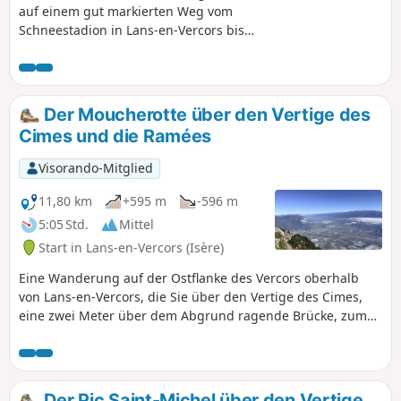
auf einem gut markierten Weg vom
Schneestadion in Lans-en-Vercors bis
zum Fuß der Grande Roche Saint-Michel
(ohne diese zu erreichen). Sie machen
eine Pause vor dem Habert des Ramées
und setzen dann Ihre Erkundung des
Der Moucherotte über den Vertige des
Plateaus unterhalb der Grande Roche
Cimes und die Ramées
fort, um vom Croix des Ramées aus den
Aussichtspunkt über das Tal von Lans zu
Visorando-Mitglied
erreichen. Der Abstieg zum
Schneestadion bietet Ihnen
11,80 km
+595 m
-596 m
unterschiedliche Landschaften, obwohl
5:05 Std.
Mittel
es sich um denselben Weg handelt.
Start in Lans-en-Vercors (Isère)
Eine Wanderung auf der Ostflanke des Vercors oberhalb
von Lans-en-Vercors, die Sie über den Vertige des Cimes,
eine zwei Meter über dem Abgrund ragende Brücke, zum
Moucherotte führt. Eine Wanderung ohne Schwierigkeiten,
die grandiose Ausblicke auf alle umliegenden Bergmassive
und auf Grenoble bietet.
Der Pic Saint-Michel über den Vertige