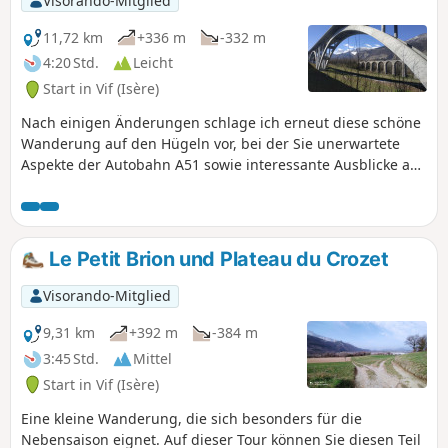
Visorando-Mitglied
11,72 km
+336 m
-332 m
4:20 Std.
Leicht
Start in Vif (Isère)
Nach einigen Änderungen schlage ich erneut diese schöne
Wanderung auf den Hügeln vor, bei der Sie unerwartete
Aspekte der Autobahn A51 sowie interessante Ausblicke auf
die Ostseite des Vercors entdecken können. Außerdem
lernen Sie kleine Weiler im Süden des Ballungsraums
Grenoble kennen.
Le Petit Brion und Plateau du Crozet
Visorando-Mitglied
9,31 km
+392 m
-384 m
3:45 Std.
Mittel
Start in Vif (Isère)
Eine kleine Wanderung, die sich besonders für die
Nebensaison eignet. Auf dieser Tour können Sie diesen Teil