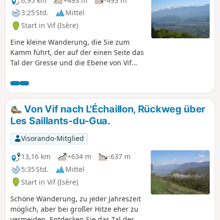
6,95 km
+493 m
-493 m
3:25 Std.
Mittel
Start in Vif (Isère)
Eine kleine Wanderung, die Sie zum
Kamm führt, der auf der einen Seite das
Tal der Gresse und die Ebene von Vif
und auf der anderen Seite das Dorf
Saint-Paul-de-Varces überragt und
einen schönen Blick auf die
umliegenden Gebirge Belledonne,
Von Vif nach L'Échaillon, Rückweg über
Vercors und Chartreuse bietet.
Les Saillants-du-Gua.
Visorando-Mitglied
13,16 km
+634 m
-637 m
5:35 Std.
Mittel
Start in Vif (Isère)
Schöne Wanderung, zu jeder Jahreszeit
möglich, aber bei großer Hitze eher zu
vermeiden. Entdecken Sie das Tal der