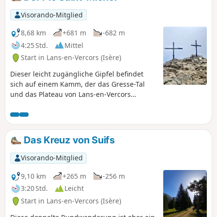
Visorando-Mitglied
8,68 km
+681 m
-682 m
4:25 Std.
Mittel
Start in Lans-en-Vercors (Isère)
Dieser leicht zugängliche Gipfel befindet
sich auf einem Kamm, der das Gresse-Tal
und das Plateau von Lans-en-Vercors
voneinander trennt. Er bietet einen
herrlichen Blick auf Belledonne, Les Rousses
und weiter entfernt auf die Écrins.
Das Kreuz von Suifs
Visorando-Mitglied
9,10 km
+265 m
-256 m
3:20 Std.
Leicht
Start in Lans-en-Vercors (Isère)