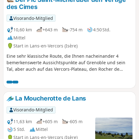
des Cimes
Visorando-Mitglied
10,60 km
+643 m
-754 m
4:50 Std.
Mittel
Start in Lans-en-Vercors (Isère)
Eine sehr klassische Route, die Ihnen nacheinander 4
bemerkenswerte Aussichtspunkte auf Grenoble und sein
Tal, aber auch auf das Vercors-Plateau, den Rocher de
l'Ours und den Roc Cornafion bietet. Diese Tour sollte man
mindestens einmal machen, wenn man in der Gegend ist.
Ideal ist es, mit zwei Fahrzeugen auf dem Aufstieg
hinaufzugehen und eines am Ziel, dem Parkplatz „Les
La Moucherotte de Lans
Barnets“, zwei Serpentinen unterhalb des Startpunkts an
der Station Lans en Vercors, stehen zu lassen.
Visorando-Mitglied
11,63 km
+605 m
-605 m
5 Std.
Mittel
Start in Lans-en-Vercors (Isère)