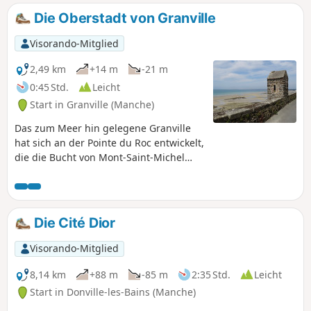
Die Oberstadt von Granville
Visorando-Mitglied
2,49 km
+14 m
-21 m
0:45 Std.
Leicht
Start in Granville (Manche)
Das zum Meer hin gelegene Granville
hat sich an der Pointe du Roc entwickelt,
die die Bucht von Mont-Saint-Michel
abschließt, wo die stärksten Gezeiten
Europas herrschen. Granville ist eine
dynamische Stadt, die von ihrer
touristischen Bekanntheit profitiert.
Die Cité Dior
Dazu trägt auch seine maritime
Ausrichtung bei. Bei diesem
Visorando-Mitglied
Spaziergang entdecken Sie die hübsche
normannische Korsarenstadt, die auf
8,14 km
+88 m
-85 m
2:35 Std.
Leicht
ihrem Felsen thront und von
Start in Donville-les-Bains (Manche)
Stadtmauern umgeben ist. Diese Stadt