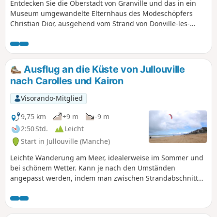
Entdecken Sie die Oberstadt von Granville und das in ein
erinnert an den Charme ihrer
Museum umgewandelte Elternhaus des Modeschöpfers
Schwesterstadt Saint-Malo.
Christian Dior, ausgehend vom Strand von Donville-les-
Bains.
Ausflug an die Küste von Jullouville
nach Carolles und Kairon
Visorando-Mitglied
9,75 km
+9 m
-9 m
2:50 Std.
Leicht
Start in Jullouville (Manche)
Leichte Wanderung am Meer, idealerweise im Sommer und
bei schönem Wetter. Kann je nach den Umständen
angepasst werden, indem man zwischen Strandabschnitten
und dem Küstenweg wechselt...