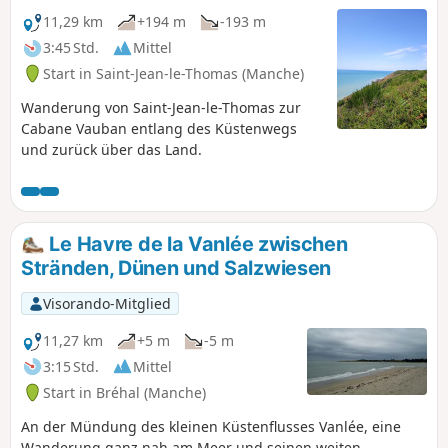
11,29 km
+194 m
-193 m
3:45 Std.
Mittel
Start in Saint-Jean-le-Thomas (Manche)
Wanderung von Saint-Jean-le-Thomas zur
Cabane Vauban entlang des Küstenwegs
und zurück über das Land.
Le Havre de la Vanlée zwischen
Stränden, Dünen und Salzwiesen
Visorando-Mitglied
11,27 km
+5 m
-5 m
3:15 Std.
Mittel
Start in Bréhal (Manche)
An der Mündung des kleinen Küstenflusses Vanlée, eine
Wanderung ganz nah am Meer und seinen weiten