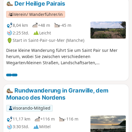
Der Heilige Pairais
Verein/ Wanderführer/in
8,04 km
+48 m
-45 m
2:25 Std.
Leicht
Start in Saint-Pair-sur-Mer (Manche)
Diese kleine Wanderung führt Sie um Saint Pair sur Mer
herum, wobei Sie zwischen verschiedenen
Wegarten/kleinen Straßen, Landschaftsarten,
Heckenlandschaften, Stadt, Gewerbegebiet usw. wechseln,
um die Umgebung zu entdecken.
Rundwanderung in Granville, dem
Monaco des Nordens
Visorando-Mitglied
11,17 km
+116 m
-116 m
3:30 Std.
Mittel