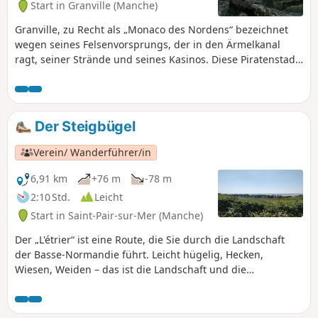
Start in Granville (Manche)
Granville, zu Recht als „Monaco des Nordens“ bezeichnet
wegen seines Felsenvorsprungs, der in den Ärmelkanal
ragt, seiner Strände und seines Kasinos. Diese Piratenstadt
ist auch der Geburtsort von Christian Dior, dem sie mit
einem Museum in seinem Geburtshaus, dem ehemaligen
Wohnhaus dieses berühmten Modeschöpfers, Tribut zollt.
Der Steigbügel
Verein/ Wanderführer/in
6,91 km
+76 m
-78 m
2:10 Std.
Leicht
Start in Saint-Pair-sur-Mer (Manche)
Der „L'étrier“ ist eine Route, die Sie durch die Landschaft
der Basse-Normandie führt. Leicht hügelig, Hecken,
Wiesen, Weiden – das ist die Landschaft und die
Atmosphäre dieser Wanderung, nicht zu vergessen die
Kirche von Kairon am Startpunkt.