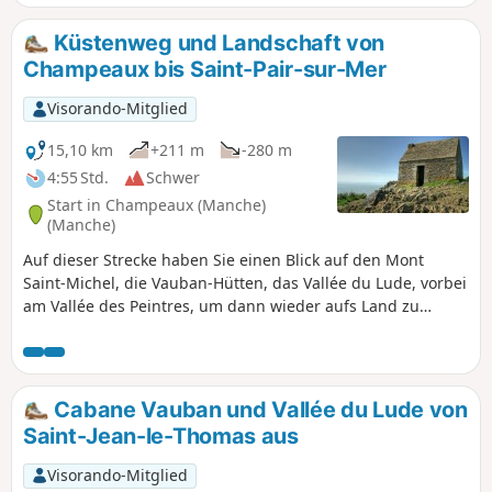
versteckten Bach...
Küstenweg und Landschaft von
Champeaux bis Saint-Pair-sur-Mer
Visorando-Mitglied
15,10 km
+211 m
-280 m
4:55 Std.
Schwer
Start in Champeaux (Manche)
(Manche)
Auf dieser Strecke haben Sie einen Blick auf den Mont
Saint-Michel, die Vauban-Hütten, das Vallée du Lude, vorbei
am Vallée des Peintres, um dann wieder aufs Land zu
gelangen, durch das Sumpfgebiet und das Dorf Kairon zu
gehen und im Viertel Beausoleil in Saint-Pair anzukommen.
Cabane Vauban und Vallée du Lude von
Saint-Jean-le-Thomas aus
Visorando-Mitglied