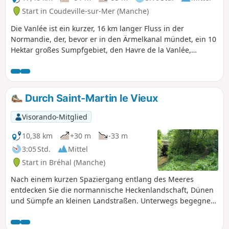
Start in Coudeville-sur-Mer (Manche)
Die Vanlée ist ein kurzer, 16 km langer Fluss in der
Normandie, der, bevor er in den Ärmelkanal mündet, ein 10
Hektar großes Sumpfgebiet, den Havre de la Vanlée,
bewässert, das seit 1988 zum Naturerbe gehört. Es ist mit
Salzwiesen, Grasflächen und Salinen bedeckt und wird von
einer überflutbaren Straße durchquert, die bei starker Flut
unter Wasser steht. Es wurden dort etwa 150 Vogelarten
Durch Saint-Martin le Vieux
gezählt. Außerdem gibt es dort Schafe und Kaninchen!
Visorando-Mitglied
10,38 km
+30 m
-33 m
3:05 Std.
Mittel
Start in Bréhal (Manche)
Nach einem kurzen Spaziergang entlang des Meeres
entdecken Sie die normannische Heckenlandschaft, Dünen
und Sümpfe an kleinen Landstraßen. Unterwegs begegnen
wir einigen Zeugnissen der Vergangenheit, aber auch
neugierigen Eseln, Schafen oder einem kleinen, im Grünen