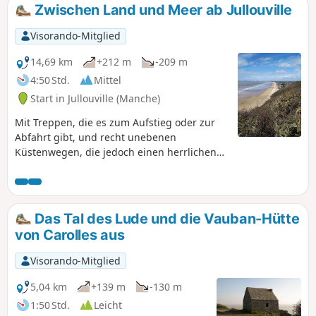
Zwischen Land und Meer ab Jullouville
Visorando-Mitglied
14,69 km
+212 m
-209 m
4:50 Std.
Mittel
Start in Jullouville (Manche)
Mit Treppen, die es zum Aufstieg oder zur
Abfahrt gibt, und recht unebenen
Küstenwegen, die jedoch einen herrlichen
Blick auf die Bucht bieten, ermöglicht diese
Rundwanderung, die zu Beginn einige
Kilometer asphaltierte, wenig begehene
kleine Straßen umfasst, im zweiten Teil
Das Tal des Lude und die Vauban-Hütte
einen herrlichen Blick auf die normannische
von Carolles aus
Bocage-Landschaft und anschließend auf
die Küste des Cotentin.
Visorando-Mitglied
5,04 km
+139 m
-130 m
1:50 Std.
Leicht