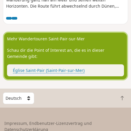
Horizonten. Die Route führt abwechselnd durch Dünen,
durch Salzwiesen, auf denen Salzwiesen-Schafe weiden,
und am Strand entlang.
Mehr Wandertouren Saint-Pair-sur-Mer
Schau dir die Point of Interest an, die es in dieser
Gemeinde gibt:
Église Saint-Pair (Saint-Pair-sur-Mer)
W
Z
ä
u
h
r
l
ü
e
Impressum, Endbenutzer-Lizenzvertrag und
c
e
Datenschutzerklärung