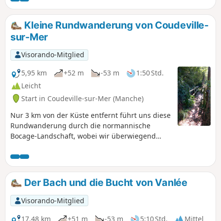
Kleine Rundwanderung von Coudeville-
sur-Mer
Visorando-Mitglied
5,95 km
+52 m
-53 m
1:50 Std.
Leicht
Start in Coudeville-sur-Mer (Manche)
Nur 3 km von der Küste entfernt führt uns diese
Rundwanderung durch die normannische
Bocage-Landschaft, wobei wir überwiegend
Wege und Pfade benutzen.
Der Bach und die Bucht von Vanlée
Visorando-Mitglied
17,48 km
+51 m
-53 m
5:10 Std.
Mittel