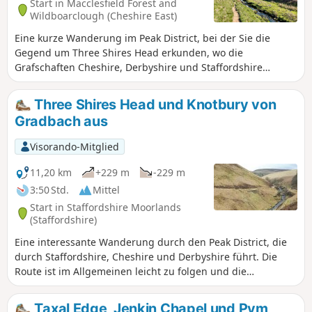
Start in Macclesfield Forest and
Wildboarclough (Cheshire East)
Eine kurze Wanderung im Peak District, bei der Sie die
Gegend um Three Shires Head erkunden, wo die
Grafschaften Cheshire, Derbyshire und Staffordshire
aufeinander treffen. Die Route führt über Abschnitte alter
Packpferderouten sowie Fußwege.
Three Shires Head und Knotbury von
Gradbach aus
Visorando-Mitglied
11,20 km
+229 m
-229 m
3:50 Std.
Mittel
Start in Staffordshire Moorlands
(Staffordshire)
Eine interessante Wanderung durch den Peak District, die
durch Staffordshire, Cheshire und Derbyshire führt. Die
Route ist im Allgemeinen leicht zu folgen und die
Höhepunkte sind die Packpferdebrücken am Three Shires
Head, die Steinbrüche in Danebower und einige
Taxal Edge, Jenkin Chapel und Pym