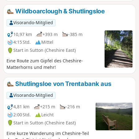
nachdem man Macclesfield verlassen und den Treidelpfad
entlang des Macclesfield-Kanals nach Sutton Hall
Wildboarclough & Shutlingsloe
genommen hat. Von Langley aus schlängelt sich die Route
über Croker Hill und Wincle Minn, mündet in den Dale
Visorando-Mitglied
Valley Way und steigt bis zur Cloud (343 m) an, bevor sie
vom Weg nach Congleton abzweigt.
10,97 km
+393 m
-385 m
4:15 Std.
Mittel
Start in Sutton (Cheshire East)
Eine Route zum Gipfel des Cheshire-
Matterhorns und mehr!
Shutlingsloe von Trentabank aus
Visorando-Mitglied
4,81 km
+215 m
-216 m
2:00 Std.
Leicht
Start in Sutton (Cheshire East)
Eine kurze Wanderung im Cheshire-Teil