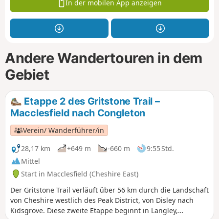
In der mobilen App anzeigen
Andere Wandertouren in dem
Gebiet
Etappe 2 des Gritstone Trail –
Macclesfield nach Congleton
Verein/ Wanderführer/in
28,17 km
+649 m
-660 m
9:55 Std.
Mittel
Start in Macclesfield (Cheshire East)
Der Gritstone Trail verläuft über 56 km durch die Landschaft
von Cheshire westlich des Peak District, von Disley nach
Kidsgrove. Diese zweite Etappe beginnt in Langley,