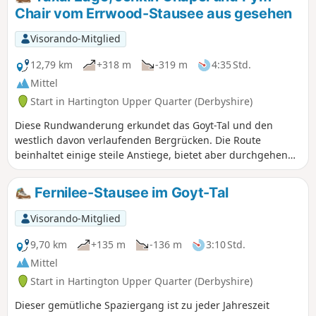
hervorragende Panoramen.
Chair vom Errwood-Stausee aus gesehen
Visorando-Mitglied
12,79 km
+318 m
-319 m
4:35 Std.
Mittel
Start in Hartington Upper Quarter (Derbyshire)
Diese Rundwanderung erkundet das Goyt-Tal und den
westlich davon verlaufenden Bergrücken. Die Route
beinhaltet einige steile Anstiege, bietet aber durchgehend
herrliche Ausblicke. Nach längeren Regenperioden können
einige Wege schlammig sein.
Fernilee-Stausee im Goyt-Tal
Visorando-Mitglied
9,70 km
+135 m
-136 m
3:10 Std.
Mittel
Start in Hartington Upper Quarter (Derbyshire)
Dieser gemütliche Spaziergang ist zu jeder Jahreszeit