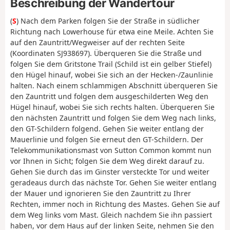
Beschreibung der Wandertour
(
S
) Nach dem Parken folgen Sie der Straße in südlicher
Richtung nach Lowerhouse für etwa eine Meile. Achten Sie
auf den Zauntritt/Wegweiser auf der rechten Seite
(Koordinaten SJ938697). Überqueren Sie die Straße und
folgen Sie dem Gritstone Trail (Schild ist ein gelber Stiefel)
den Hügel hinauf, wobei Sie sich an der Hecken-/Zaunlinie
halten. Nach einem schlammigen Abschnitt überqueren Sie
den Zauntritt und folgen dem ausgeschilderten Weg den
Hügel hinauf, wobei Sie sich rechts halten. Überqueren Sie
den nächsten Zauntritt und folgen Sie dem Weg nach links,
den GT-Schildern folgend. Gehen Sie weiter entlang der
Mauerlinie und folgen Sie erneut den GT-Schildern. Der
Telekommunikationsmast von Sutton Common kommt nun
vor Ihnen in Sicht; folgen Sie dem Weg direkt darauf zu.
Gehen Sie durch das im Ginster versteckte Tor und weiter
geradeaus durch das nächste Tor. Gehen Sie weiter entlang
der Mauer und ignorieren Sie den Zauntritt zu Ihrer
Rechten, immer noch in Richtung des Mastes. Gehen Sie auf
dem Weg links vom Mast. Gleich nachdem Sie ihn passiert
haben, vor dem Haus auf der linken Seite, nehmen Sie den