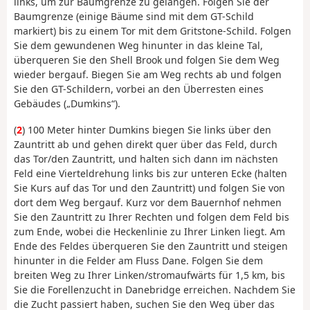
links, um zur Baumgrenze zu gelangen. Folgen Sie der
Baumgrenze (einige Bäume sind mit dem GT-Schild
markiert) bis zu einem Tor mit dem Gritstone-Schild. Folgen
Sie dem gewundenen Weg hinunter in das kleine Tal,
überqueren Sie den Shell Brook und folgen Sie dem Weg
wieder bergauf. Biegen Sie am Weg rechts ab und folgen
Sie den GT-Schildern, vorbei an den Überresten eines
Gebäudes („Dumkins“).
(
2
) 100 Meter hinter Dumkins biegen Sie links über den
Zauntritt ab und gehen direkt quer über das Feld, durch
das Tor/den Zauntritt, und halten sich dann im nächsten
Feld eine Vierteldrehung links bis zur unteren Ecke (halten
Sie Kurs auf das Tor und den Zauntritt) und folgen Sie von
dort dem Weg bergauf. Kurz vor dem Bauernhof nehmen
Sie den Zauntritt zu Ihrer Rechten und folgen dem Feld bis
zum Ende, wobei die Heckenlinie zu Ihrer Linken liegt. Am
Ende des Feldes überqueren Sie den Zauntritt und steigen
hinunter in die Felder am Fluss Dane. Folgen Sie dem
breiten Weg zu Ihrer Linken/stromaufwärts für 1,5 km, bis
Sie die Forellenzucht in Danebridge erreichen. Nachdem Sie
die Zucht passiert haben, suchen Sie den Weg über das