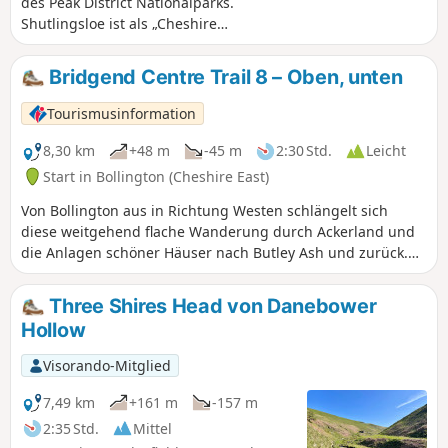
des Peak District Nationalparks.
Shutlingsloe ist als „Cheshire
Matterhorn“ bekannt und bietet einige
hervorragende Ausblicke.
Bridgend Centre Trail 8 – Oben, unten
Tourismusinformation
8,30 km
+48 m
-45 m
2:30 Std.
Leicht
Start in Bollington (Cheshire East)
Von Bollington aus in Richtung Westen schlängelt sich
diese weitgehend flache Wanderung durch Ackerland und
die Anlagen schöner Häuser nach Butley Ash und zurück.
Dies ist eine alternative Route zum Bridgend Tree Trail 2,
Bollington, hier.
Three Shires Head von Danebower
Hollow
Visorando-Mitglied
7,49 km
+161 m
-157 m
2:35 Std.
Mittel