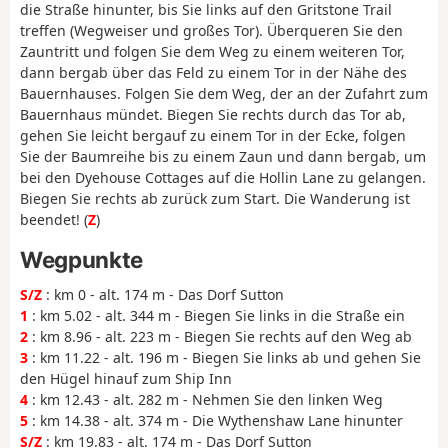
die Straße hinunter, bis Sie links auf den Gritstone Trail
treffen (Wegweiser und großes Tor). Überqueren Sie den
Zauntritt und folgen Sie dem Weg zu einem weiteren Tor,
dann bergab über das Feld zu einem Tor in der Nähe des
Bauernhauses. Folgen Sie dem Weg, der an der Zufahrt zum
Bauernhaus mündet. Biegen Sie rechts durch das Tor ab,
gehen Sie leicht bergauf zu einem Tor in der Ecke, folgen
Sie der Baumreihe bis zu einem Zaun und dann bergab, um
bei den Dyehouse Cottages auf die Hollin Lane zu gelangen.
Biegen Sie rechts ab zurück zum Start. Die Wanderung ist
beendet! (
Z
)
Wegpunkte
S/Z
: km 0 - alt. 174 m - Das Dorf Sutton
1
: km 5.02 - alt. 344 m - Biegen Sie links in die Straße ein
2
: km 8.96 - alt. 223 m - Biegen Sie rechts auf den Weg ab
3
: km 11.22 - alt. 196 m - Biegen Sie links ab und gehen Sie
den Hügel hinauf zum Ship Inn
4
: km 12.43 - alt. 282 m - Nehmen Sie den linken Weg
5
: km 14.38 - alt. 374 m - Die Wythenshaw Lane hinunter
S/Z
: km 19.83 - alt. 174 m - Das Dorf Sutton