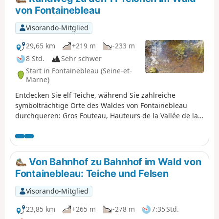
von Fontainebleau
Visorando-Mitglied
29,65 km
+219 m
-233 m
8 Std.
Sehr schwer
Start in Fontainebleau (Seine-et-
Marne)
Entdecken Sie elf Teiche, während Sie zahlreiche
symbolträchtige Orte des Waldes von Fontainebleau
durchqueren: Gros Fouteau, Hauteurs de la Vallée de la
Solle, Mare aux ligueurs, aux Bouleaux, Fontaine
Sanguinède, Croix du Gand Veneur, Chaos d'Apremont,
Mare aux Sangliers, Rocher Cuvier Chatillon, Mare aux
Canards, à Dagneau, à Piat, Longues vallées, Rocher
Von Bahnhof zu Bahnhof im Wald von
Canon, Mare aux Evées, aux Cerfs, Plaine de Bois-le-Roi,
Fontainebleau: Teiche und Felsen
de Samois, Mare du Marchais, Samois-sur-Seine, Île du
Berceau, la Tour Denecourt.
Visorando-Mitglied
23,85 km
+265 m
-278 m
7:35 Std.