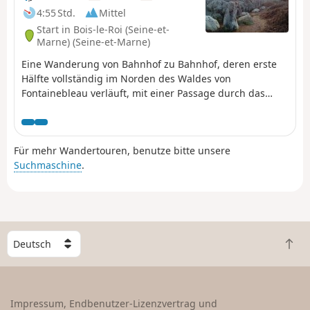
4:55 Std.
Mittel
Start in Bois-le-Roi (Seine-et-
Marne) (Seine-et-Marne)
Eine Wanderung von Bahnhof zu Bahnhof, deren erste
Hälfte vollständig im Norden des Waldes von
Fontainebleau verläuft, mit einer Passage durch das
Felsendurcheinander des Rocher Canon und dann zum
geheimnisvollen Mare aux Évées. Anschließend führt die
Strecke, die deutlich urbaner ist, durch einige
Für mehr Wandertouren, benutze bitte unsere
Wohngebiete. Sie endet schließlich auf dem Treidelpfad
Suchmaschine
.
der Seine.
W
Z
ä
u
h
r
l
ü
e
Impressum, Endbenutzer-Lizenzvertrag und
c
e