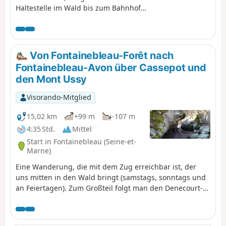
Haltestelle im Wald bis zum Bahnhof
Bois-le-Roi. Aussichtspunkte: Rocher
Cassepot, Rocher Saint-Germain, die auf
einem Plateau liegende Mare aux
Sangliers, die Rochers d'Apremont, das
Von Fontainebleau-Forêt nach
Camp de Chailly. Schöne Bäume, schöne
Fontainebleau-Avon über Cassepot und
Landschaften, interessante Felsen,
den Mont Ussy
Unterstände/Biwakplätze unter Felsen,
natürliche Tunnel und ein schöner Tag im
Visorando-Mitglied
Grünen.
15,02 km
+99 m
-107 m
4:35 Std.
Mittel
Start in Fontainebleau (Seine-et-
Marne)
Eine Wanderung, die mit dem Zug erreichbar ist, der
uns mitten in den Wald bringt (samstags, sonntags und
an Feiertagen). Zum Großteil folgt man den Denecourt-
Colinet-Wanderwegen, die aufgrund der Farbe ihrer
Markierungen auch „blaue Wege“ genannt werden. Am
Rocher Cassepot und auf dem Mont Ussy schlängelt man