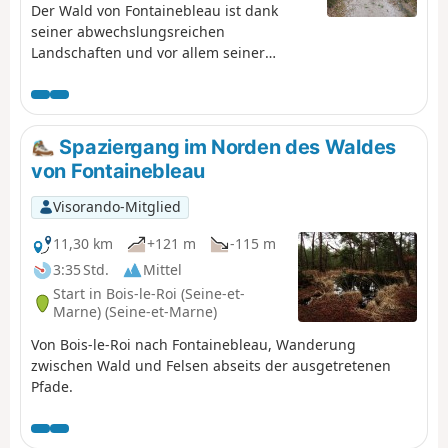
Der Wald von Fontainebleau ist dank
seiner abwechslungsreichen
Landschaften und vor allem seiner
Sandsteinblöcke eines der schönsten
Waldgebiete Frankreichs. Auf dieser
Wanderung, die über die Felsen von
Cuvier-Châtillon, die Schluchten von
Spaziergang im Norden des Waldes
Apremont und die Felsen des Mont Ussy
von Fontainebleau
führt, können Sie die ganze Schönheit
des Waldes genießen, aber auch seine
Visorando-Mitglied
Zerbrechlichkeit, die sowohl auf
natürliche Erosion als auch auf die starke
11,30 km
+121 m
-115 m
Frequentierung durch Menschen
3:35 Std.
Mittel
zurückzuführen ist, da er in der Nähe der
Start in Bois-le-Roi (Seine-et-
Pariser Region liegt.
Marne) (Seine-et-Marne)
Von Bois-le-Roi nach Fontainebleau, Wanderung
zwischen Wald und Felsen abseits der ausgetretenen
Pfade.