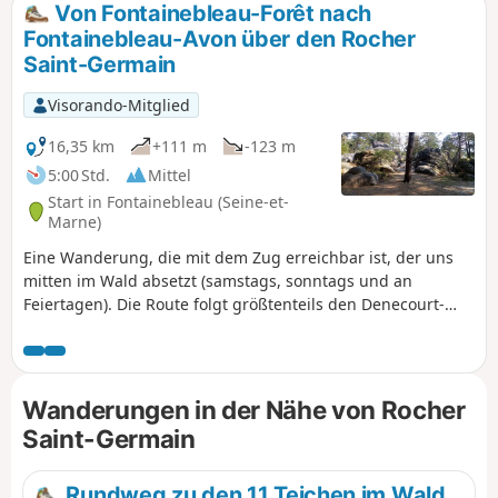
Von Fontainebleau-Forêt nach
Fontainebleau-Avon über den Rocher
Saint-Germain
Visorando-Mitglied
16,35 km
+111 m
-123 m
5:00 Std.
Mittel
Start in Fontainebleau (Seine-et-
Marne)
Eine Wanderung, die mit dem Zug erreichbar ist, der uns
mitten im Wald absetzt (samstags, sonntags und an
Feiertagen). Die Route folgt größtenteils den Denecourt-
Colinet-Wegen, die aufgrund der Farbe ihrer Markierungen
als „blaue Wege“ bezeichnet werden. Man schlängelt sich
durch das Unterholz, fernab der breiten Waldwege, und
windet sich zwischen den Felsen hindurch. Am Rocher
Wanderungen in der Nähe von Rocher
Cassepot gibt es zwei schöne Aussichtspunkte, von denen
Saint-Germain
aus man einen weiten Ausblick genießen kann. Am Ende
der Wanderung kommt man an mehreren Brunnen vorbei.
Rundweg zu den 11 Teichen im Wald