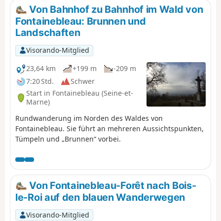
sich zwischen den Felsen hindurch.
Von Bahnhof zu Bahnhof im Wald von
Fontainebleau: Brunnen und
Landschaften
Visorando-Mitglied
23,64 km
+199 m
-209 m
7:20 Std.
Schwer
Start in Fontainebleau (Seine-et-
Marne)
Rundwanderung im Norden des Waldes von
Fontainebleau. Sie führt an mehreren Aussichtspunkten,
Tümpeln und „Brunnen“ vorbei.
Von Fontainebleau-Forêt nach Bois-
le-Roi auf den blauen Wanderwegen
Visorando-Mitglied