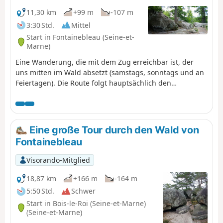
11,30 km
+99 m
-107 m
3:30 Std.
Mittel
Start in Fontainebleau (Seine-et-
Marne)
Eine Wanderung, die mit dem Zug erreichbar ist, der
uns mitten im Wald absetzt (samstags, sonntags und an
Feiertagen). Die Route folgt hauptsächlich den
Denecourt-Colinet-Wegen, die aufgrund der Farbe ihrer
Markierungen als „blaue Wege” bezeichnet werden. Man
schlängelt sich durch das Unterholz, weit entfernt von
den breiten Waldwegen, und auf mehreren Abschnitten
Eine große Tour durch den Wald von
windet man sich zwischen Felsen hindurch.
Fontainebleau
Visorando-Mitglied
18,87 km
+166 m
-164 m
5:50 Std.
Schwer
Start in Bois-le-Roi (Seine-et-Marne)
(Seine-et-Marne)