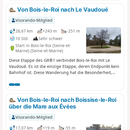
Von Bois-le-Roi nach Le Vaudoué
Visorando-Mitglied
28,67 km
+243 m
-251 m
10 Std.
Sehr schwer
Start in Bois-le-Roi (Seine-et-
Marne) (Seine-et-Marne)
Diese Etappe des GR®1 verbindet Bois-le-Roi mit Le
Vaudoué. Es ist die einzige Etappe, deren Endpunkt kein
Bahnhof ist. Diese Wanderung hat die Besonderheit,
dass sie durch den Wald von Fontainebleau mit seinen
zahlreichen schönen Felsen führt. Auf diesem Abschnitt,
der vollständig durch den Wald führt, gibt es mehrere
Sehenswürdigkeiten: den Baum am Carrefour des
Von Bois-le-Roi nach Boissise-le-Roi
Longues Vallées, die Felsen von Cuvier Chatillon, den
über die Mare aux Évées
Aussichtspunkt Gorges d'Apremont und die Gorges de
Franchard (die man nach einem zusätzlichen Fußmarsch
Visorando-Mitglied
besuchen kann) sowie die Kapelle Chapelle du Prieuré
Notre-Dame de Franchard und die Kirche von Vaudoué.
17,07 km
+19 m
-55 m