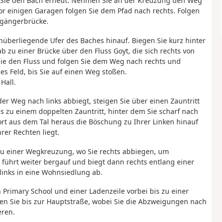
n Sie den Bach erneut. Nehmen Sie an der Kreuzung den Weg
or einigen Garagen folgen Sie dem Pfad nach rechts. Folgen
ßgängerbrücke.
nüberliegende Ufer des Baches hinauf. Biegen Sie kurz hinter
 zu einer Brücke über den Fluss Goyt, die sich rechts von
Sie den Fluss und folgen Sie dem Weg nach rechts und
s Feld, bis Sie auf einen Weg stoßen.
Hall.
r Weg nach links abbiegt, steigen Sie über einen Zauntritt
is zu einem doppelten Zauntritt, hinter dem Sie scharf nach
ofort aus dem Tal heraus die Böschung zu Ihrer Linken hinauf
rer Rechten liegt.
 zu einer Wegkreuzung, wo Sie rechts abbiegen, um
ührt weiter bergauf und biegt dann rechts entlang einer
links in eine Wohnsiedlung ab.
 Primary School und einer Ladenzeile vorbei bis zu einer
en Sie bis zur Hauptstraße, wobei Sie die Abzweigungen nach
eren.