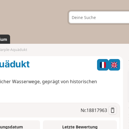
ium
Marple-Aquädukt
quädukt
icher Wasserwege, geprägt von historischen
Nr.
18817963
tungsdatum
Letzte Bewertung