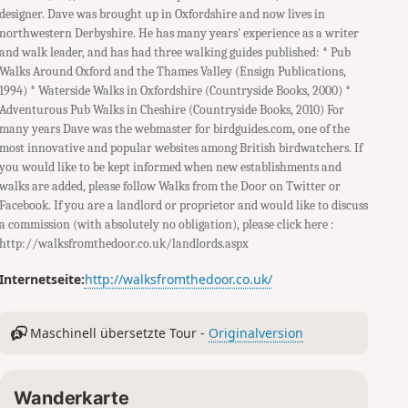
designer. Dave was brought up in Oxfordshire and now lives in
northwestern Derbyshire. He has many years' experience as a writer
and walk leader, and has had three walking guides published: * Pub
Walks Around Oxford and the Thames Valley (Ensign Publications,
1994) * Waterside Walks in Oxfordshire (Countryside Books, 2000) *
Adventurous Pub Walks in Cheshire (Countryside Books, 2010) For
many years Dave was the webmaster for birdguides.com, one of the
most innovative and popular websites among British birdwatchers. If
you would like to be kept informed when new establishments and
walks are added, please follow Walks from the Door on Twitter or
Facebook. If you are a landlord or proprietor and would like to discuss
a commission (with absolutely no obligation), please click here :
http://walksfromthedoor.co.uk/landlords.aspx
Internetseite:
http://walksfromthedoor.co.uk/
Maschinell übersetzte Tour -
Originalversion
Wanderkarte