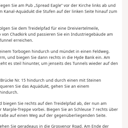
Biegen Sie am Pub „Spread Eagle“ vor der Kirche links ab und
em Kanal-Aquädukt die Stufen auf der linken Seite hinauf zum
lgen Sie dem Treidelpfad für eine Dreiviertelmeile,
b von Chadkirk und passieren Sie ein Industriegebäude am
Tunnel erreichen.
er einem Torbogen hindurch und mündet in einen Feldweg.
rm, und biegen Sie dann rechts in die Hyde Bank ein. Am
t es steil hinunter, um jenseits des Tunnels wieder auf den
r Brücke Nr. 15 hindurch und durch einen mit Steinen
rqueren Sie das Aquädukt, gehen Sie an einem
hindurch.
 biegen Sie rechts auf den Treidelpfad ab, der nun am
r Marple-Treppe vorbei. Biegen Sie an Schleuse 7 rechts über
traße auf einen Weg auf der gegenüberliegenden Seite.
ehen Sie geradeaus in die Grosvenor Road. Am Ende der