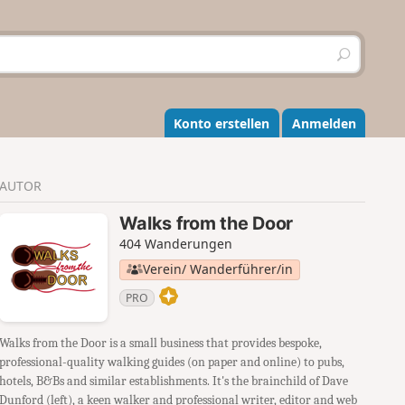
S
u
c
h
e
Konto erstellen
Anmelden
n
AUTOR
Walks from the Door
404 Wanderungen
Verein/ Wanderführer/in
PRO
Walks from the Door is a small business that provides bespoke,
professional-quality walking guides (on paper and online) to pubs,
hotels, B&Bs and similar establishments. It's the brainchild of Dave
Dunford (left), a keen walker and professional writer, editor and web