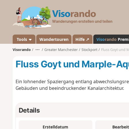
V
i
s
o
r
a
Tools
Wandertouren
Hilfe ↗
Viso
rando
Prem
n
Visorando
•••
Greater Manchester
Stockport
Fluss Goyt und 
d
o
Fluss Goyt und Marple-A
Ein lohnender Spaziergang entlang abwechslungsre
Gebäuden und beeindruckender Kanalarchitektur.
Details
Erstelldatum
Bearbei