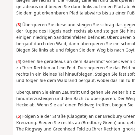
Biegen Sie rechts in die Holiday Lane ein und überquere
geradeaus und biegen Sie dann links auf einen Pfad ab. V
Sie dem gut erkennbaren Pfad talabwärts bis zu einer Fu
(
3
) Überqueren Sie diese und steigen Sie schräg das gege
der Kuppe des Hügels nach rechts ab und steigen Sie hinab
einigen niedrigen Sandsteinfelsen befindet. Überqueren 
bergauf durch den Wald, dann überqueren Sie ein schmale
Biegen Sie links ab und folgen Sie dem Weg bis nach Goyt 
(
4
) Gehen Sie geradeaus an dem Bauernhof vorbei; wenn de
zu Ihrer Rechten auf ein Feld. Durchqueren Sie das Feld b
rechts in ein kleines Tal hinaufbiegen. Steigen Sie fast s
und folgen Sie dem Waldrand bergauf, wobei das Tal zu Ih
Überqueren Sie einen Zauntritt und gehen Sie weiter bis
hinunterzusteigen und den Bach zu überqueren. Der Weg f
Hecke ab. Wenn Sie auf einen Feldweg treffen, biegen Sie 
(
5
) Folgen Sie der Straße (Clapgate) an der Bredbury Green
Kreuzung. Biegen Sie rechts ab (Bredbury Green) und geh
The Ridgway und Greenhead Fold zu Ihrer Rechten ignori