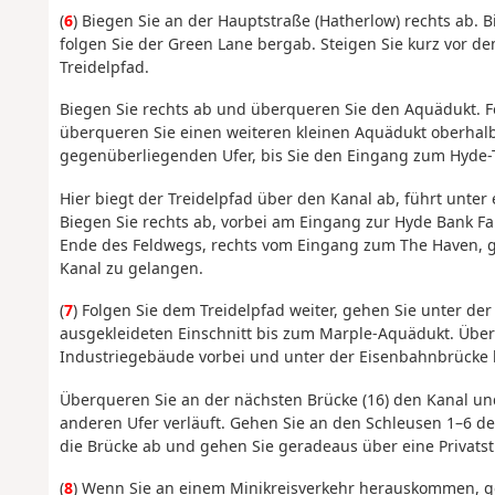
(
6
) Biegen Sie an der Hauptstraße (Hatherlow) rechts ab. 
folgen Sie der Green Lane bergab. Steigen Sie kurz vor d
Treidelpfad.
Biegen Sie rechts ab und überqueren Sie den Aquädukt. Fo
überqueren Sie einen weiteren kleinen Aquädukt oberhal
gegenüberliegenden Ufer, bis Sie den Eingang zum Hyde-
Hier biegt der Treidelpfad über den Kanal ab, führt unt
Biegen Sie rechts ab, vorbei am Eingang zur Hyde Bank Fa
Ende des Feldwegs, rechts vom Eingang zum The Haven, geh
Kanal zu gelangen.
(
7
) Folgen Sie dem Treidelpfad weiter, gehen Sie unter de
ausgekleideten Einschnitt bis zum Marple-Aquädukt. Übe
Industriegebäude vorbei und unter der Eisenbahnbrücke 
Überqueren Sie an der nächsten Brücke (16) den Kanal und
anderen Ufer verläuft. Gehen Sie an den Schleusen 1–6 de
die Brücke ab und gehen Sie geradeaus über eine Privats
(
8
) Wenn Sie an einem Minikreisverkehr herauskommen, g