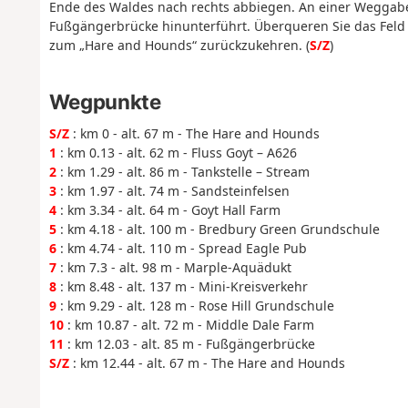
Ende des Waldes nach rechts abbiegen. An einer Weggab
Fußgängerbrücke hinunterführt. Überqueren Sie das Feld v
zum „Hare and Hounds“ zurückzukehren. (
S/Z
)
Wegpunkte
S/Z
: km 0 - alt. 67 m - The Hare and Hounds
1
: km 0.13 - alt. 62 m - Fluss Goyt – A626
2
: km 1.29 - alt. 86 m - Tankstelle – Stream
3
: km 1.97 - alt. 74 m - Sandsteinfelsen
4
: km 3.34 - alt. 64 m - Goyt Hall Farm
5
: km 4.18 - alt. 100 m - Bredbury Green Grundschule
6
: km 4.74 - alt. 110 m - Spread Eagle Pub
7
: km 7.3 - alt. 98 m - Marple-Aquädukt
8
: km 8.48 - alt. 137 m - Mini-Kreisverkehr
9
: km 9.29 - alt. 128 m - Rose Hill Grundschule
10
: km 10.87 - alt. 72 m - Middle Dale Farm
11
: km 12.03 - alt. 85 m - Fußgängerbrücke
S/Z
: km 12.44 - alt. 67 m - The Hare and Hounds