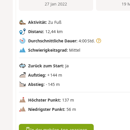
27 Jan 2022
19 
Aktivität:
Zu Fuß
Distanz:
12,44 km
Durchschnittliche Dauer:
4:00 Std.
Schwierigkeitsgrad:
Mittel
Zurück zum Start:
Ja
Aufstieg:
+ 144 m
Abstieg:
- 145 m
Höchster Punkt:
137 m
Niedrigster Punkt:
56 m
In der mobilen App anzeigen