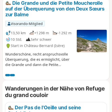
Die Grande und die Petite Moucherolle
auf der Überquerung von den Deux Sœurs
zur Balme
Visorando-Mitglied
13,50 km
+1 298 m
-1 292 m
10 Std.
Sehr schwer
Start in Château-Bernard (Isère)
Wunderschöne, recht anspruchsvolle
Überquerung, die es ermöglicht, über
die Grande und dann die Petite
Moucherolle zu gelangen, wobei man
vom Skigebiet L'Arzelier aus über den
Col des Deux Sœurs aufsteigt und über
den Pas de la Balme wieder absteigt.
Wanderungen in der Nähe von Refuge
Mehrere Passagen erfordern Vorsicht,
du grand couloir
entweder wegen der Steilheit der zu
überwindenden Felsvorsprünge oder
wegen des schlechten Zustands des
Der Pas de l'Oeille und seine
historischen Weges, aber die Aussicht