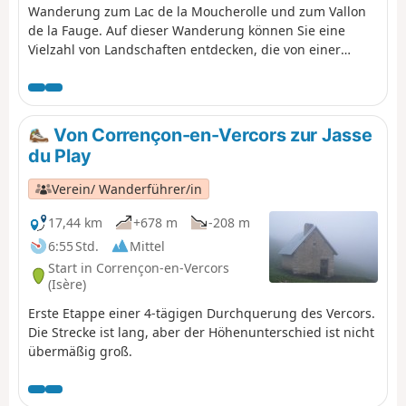
Wanderung zum Lac de la Moucherolle und zum Vallon
de la Fauge. Auf dieser Wanderung können Sie eine
Vielzahl von Landschaften entdecken, die von einer
mineralischen Welt über Weiden bis hin zu Wäldern mit
schönen Ausblicken auf den gesamten nördlichen
Vercors reichen.
Von Corrençon-en-Vercors zur Jasse
du Play
Verein/ Wanderführer/in
17,44 km
+678 m
-208 m
6:55 Std.
Mittel
Start in Corrençon-en-Vercors
(Isère)
Erste Etappe einer 4-tägigen Durchquerung des Vercors.
Die Strecke ist lang, aber der Höhenunterschied ist nicht
übermäßig groß.