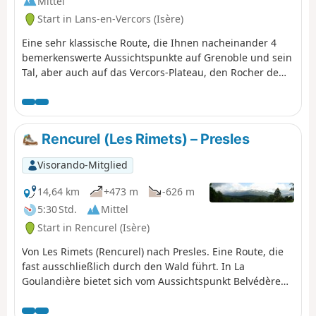
Mittel
Start in Lans-en-Vercors (Isère)
Eine sehr klassische Route, die Ihnen nacheinander 4
bemerkenswerte Aussichtspunkte auf Grenoble und sein
Tal, aber auch auf das Vercors-Plateau, den Rocher de
l'Ours und den Roc Cornafion bietet. Diese Tour sollte
man mindestens einmal machen, wenn man in der
Gegend ist. Ideal ist es, mit zwei Fahrzeugen auf dem
Aufstieg hinaufzugehen und eines am Ziel, dem
Rencurel (Les Rimets) – Presles
Parkplatz „Les Barnets“, zwei Serpentinen unterhalb des
Startpunkts an der Station Lans en Vercors, stehen zu
Visorando-Mitglied
lassen.
14,64 km
+473 m
-626 m
5:30 Std.
Mittel
Start in Rencurel (Isère)
Von Les Rimets (Rencurel) nach Presles. Eine Route, die
fast ausschließlich durch den Wald führt. In La
Goulandière bietet sich vom Aussichtspunkt Belvédère
du Ranc, der die Bourne überragt, ein herrlicher
Ausblick.