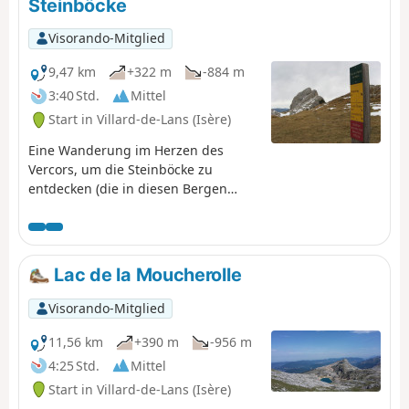
Steinböcke
entlang der gesamten Strecke sowie auf
den Gipfeln entschädigt reichlich für
Visorando-Mitglied
die geforderte Anstrengung. Die
9,47 km
+322 m
-884 m
Wanderung wird aus den unter
„Praktische Informationen“ erläuterten
3:40 Std.
Mittel
Gründen als sehr schwierig eingestuft.
Start in Villard-de-Lans (Isère)
Eine Wanderung im Herzen des
Vercors, um die Steinböcke zu
entdecken (die in diesen Bergen
zahlreich und wenig scheu sind).
Und als Belohnung erwartet Sie bei
Ihrer Ankunft ein wunderschöner
Panoramablick auf die umliegenden
Lac de la Moucherolle
Berge.
Visorando-Mitglied
11,56 km
+390 m
-956 m
4:25 Std.
Mittel
Start in Villard-de-Lans (Isère)