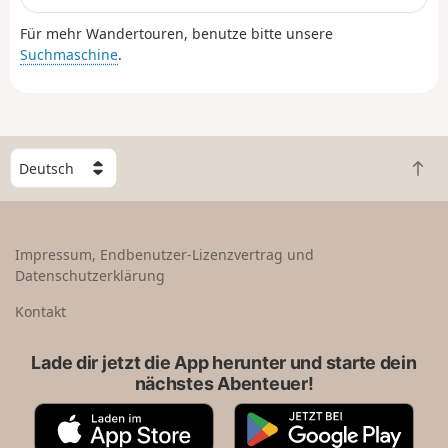
Für mehr Wandertouren, benutze bitte unsere
Suchmaschine
.
W
Z
ä
u
h
r
l
ü
e
Impressum, Endbenutzer-Lizenzvertrag und
c
e
Datenschutzerklärung
k
i
n
n
Kontakt
a
L
c
a
Lade dir jetzt die App herunter und starte dein
h
n
nächstes Abenteuer!
o
d
b
A
G
e
p
o