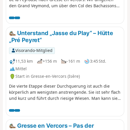
den Grand Veymond, um über den Col des Bachassons
(Wasser) wieder auf das Plateau zu gelangen, und
machen dann Halt an der Cabane de l'Aiguillette.
Unterstand „Jasse du Play“ – Hütte
„Pré Peyret“
Visorando-Mitglied
11,53 km
+156 m
-161 m
3:45 Std.
Mittel
Start in Gresse-en-Vercors (Isère)
Die vierte Etappe dieser Durchquerung ist auch die
körperlich am wenigsten anstrengende. Sie ist sehr flach
und kurz und führt durch riesige Wiesen. Man kann sie
jedoch mit der Option Grand Veymont aufpeppen.
Gresse en Vercors – Pas der