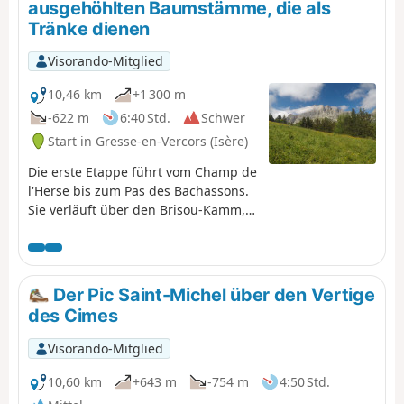
ausgehöhlten Baumstämme, die als
Tränke dienen
Visorando-Mitglied
10,46 km
+1 300 m
-622 m
6:40 Std.
Schwer
Start in Gresse-en-Vercors (Isère)
Die erste Etappe führt vom Champ de
l'Herse bis zum Pas des Bachassons.
Sie verläuft über den Brisou-Kamm,
von wo aus man einen ersten
Panoramablick genießen kann. Der
Höhenunterschied beträgt mehr als
1000 m, aber die Schönheit der
Der Pic Saint-Michel über den Vertige
Landschaft am Pas des Bachassons
des Cimes
entschädigt dafür.
Visorando-Mitglied
10,60 km
+643 m
-754 m
4:50 Std.