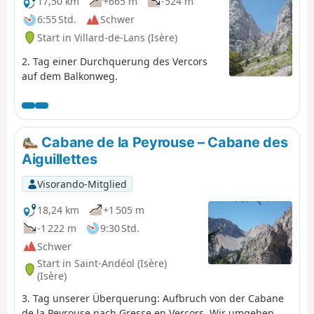
17,50 km
+665 m
-524 m
6:55 Std.
Schwer
Start in Villard-de-Lans (Isère)
2. Tag einer Durchquerung des Vercors
auf dem Balkonweg.
Cabane de la Peyrouse – Cabane des
Aiguillettes
Visorando-Mitglied
18,24 km
+1 505 m
-1 222 m
9:30 Std.
Schwer
Start in Saint-Andéol (Isère)
(Isère)
3. Tag unserer Überquerung: Aufbruch von der Cabane
de la Peyrouse nach Gresse en Vercors. Wir umgehen