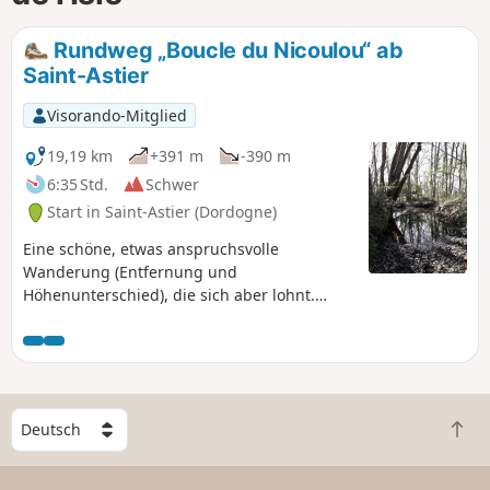
Rundweg „Boucle du Nicoulou“ ab
Saint-Astier
Visorando-Mitglied
19,19 km
+391 m
-390 m
6:35 Std.
Schwer
Start in Saint-Astier (Dordogne)
Eine schöne, etwas anspruchsvolle
Wanderung (Entfernung und
Höhenunterschied), die sich aber lohnt.
Reizvolle Wege durch den Wald, weite
Ausblicke, schöne alte und moderne Häuser
mit Aufstiegen, Abstiegen und ebenen
Abschnitten!
W
Z
ä
u
h
r
l