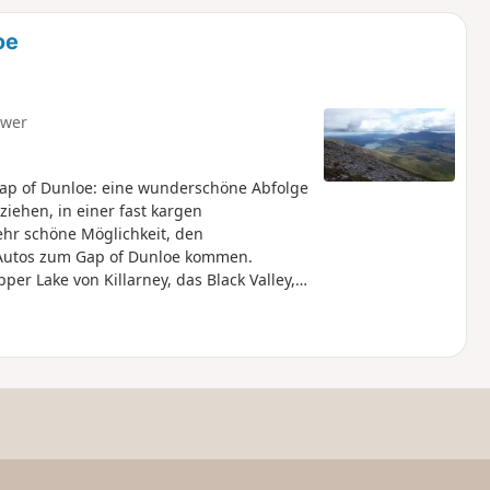
u
n
oe
m
hwer
p of Dunloe: eine wunderschöne Abfolge
iehen, in einer fast kargen
ehr schöne Möglichkeit, den
Autos zum Gap of Dunloe kommen.
r Lake von Killarney, das Black Valley,
Irlands, den Carrauntuohil. Diese
anderung unternommen werden.