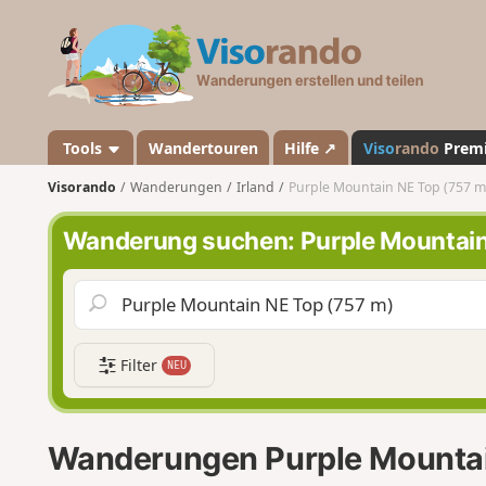
V
i
s
o
r
a
Tools
Wandertouren
Hilfe ↗
Viso
rando
Prem
n
Visorando
Wanderungen
Irland
Purple Mountain NE Top (757 m
d
o
Wanderung suchen: Purple Mountain
Filter
NEU
Wanderungen Purple Mountai