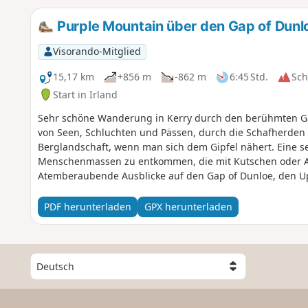
Purple Mountain über den Gap of Dunl
Visorando-Mitglied
15,17 km
+856 m
-862 m
6:45 Std.
Sc
Start in Irland
Sehr schöne Wanderung in Kerry durch den berühmten Ga
von Seen, Schluchten und Pässen, durch die Schafherden z
Berglandschaft, wenn man sich dem Gipfel nähert. Eine s
Menschenmassen zu entkommen, die mit Kutschen oder 
Atemberaubende Ausblicke auf den Gap of Dunloe, den Uppe
den Ozean (im Westen und Südwesten) sowie auf das Dach 
Wanderung kann als Hin- und Rückweg oder als Rundw
PDF herunterladen
GPX herunterladen
W
ä
h
l