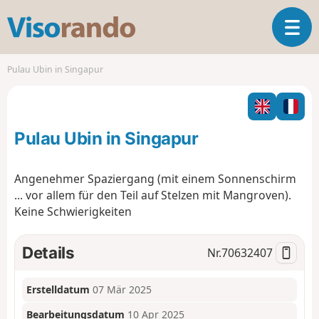
V
T
i
o
s
g
o
Pulau Ubin in Singapur
g
r
l
a
e
n
n
d
Pulau Ubin in Singapur
a
o
v
i
Angenehmer Spaziergang (mit einem Sonnenschirm
g
... vor allem für den Teil auf Stelzen mit Mangroven).
a
Keine Schwierigkeiten
t
i
o
Details
Nr.
70632407
n
Erstelldatum
07 Mär 2025
Bearbeitungsdatum
10 Apr 2025