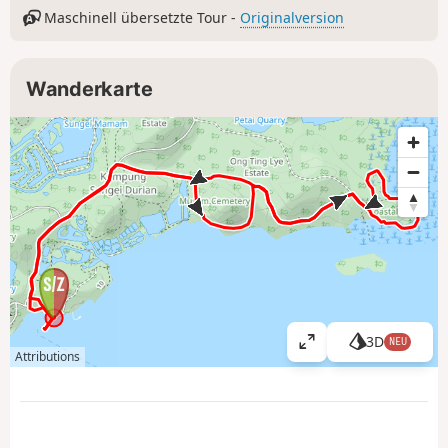
Maschinell übersetzte Tour -
Originalversion
Wanderkarte
3D
NEU
K
Attributions
a
r
t
e