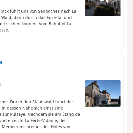
minck führt uns von Senonches nach La
h Wald, dann durch das Eure-Tal und
 erfrischen können. Vom Bahnhof La
asse.
e
el
dame. Durch den Staatswald führt die
 in dessen Nähe sich einst eine
e zur Puisaye. Nachdem sie am Étang de
nd erreicht La Ferté-Vidame, die
 Memoirenschreiber des Hofes von
inique, dem Sitz des