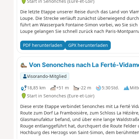
Start in Senonches (Eure-et-Loir)
Die letzte Etappe unserer Reise durch das Land von Vla
Loupe. Die Strecke verläuft zunächst überwiegend durc
führt am Wasserpark Fontaine-Simon vorbei, wo Sie sich
Loupe gelangen Sie schnell zurück nach Paris-Montparn
PDF herunterladen
GPX herunterladen
Von Senonches nach La Ferté-Vidam
Visorando-Mitglied
18,85 km
+51 m
-22 m
5:30 Std.
Mitt
Start in Senonches (Eure-et-Loir)
Diese erste Etappe verbindet Senonches mit La Ferté Vi
Route zum Dorf La Framboisière, zum Schloss La Hézière,
Glasmanufaktur befand, und über eine lange Waldstraß
Rouge entlanggeführt hat, durchquert die Route Felder u
Hochburg des Herzogs von Saint-Simon, dem berühmten
Versailles. Am Eingang des Parks, im Pavillon Saint-Dom