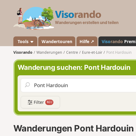
V
i
s
o
r
a
Tools
Wandertouren
Hilfe ↗
Viso
rando
Prem
n
Visorando
Wanderungen
Centre
Eure-et-Loir
Pont Hardouin
d
o
Wanderung suchen: Pont Hardouin
Filter
NEU
Wanderungen Pont Hardouin