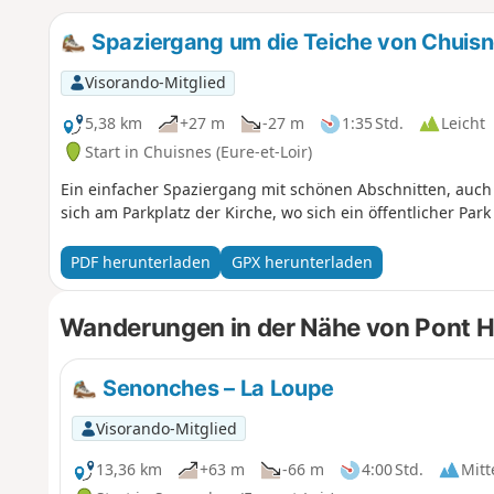
Spaziergang um die Teiche von Chuis
Visorando-Mitglied
5,38 km
+27 m
-27 m
1:35 Std.
Leicht
Start in Chuisnes (Eure-et-Loir)
Ein einfacher Spaziergang mit schönen Abschnitten, auch 
sich am Parkplatz der Kirche, wo sich ein öffentlicher Park
PDF herunterladen
GPX herunterladen
Wanderungen in der Nähe von Pont H
Senonches – La Loupe
Visorando-Mitglied
13,36 km
+63 m
-66 m
4:00 Std.
Mitt