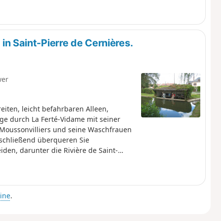
mon sein Leben und Werk. Bei einem
ke, die Teiche und die Ruinen des
 Jahrhundert die mittelalterliche
renschreibers war. Das kürzlich
n Saint-Pierre de Cernières.
hilippe, dem Wohltäter des Dorfes. In
ch das Grab des Herzogs und seiner Frau.
wer
iten, leicht befahrbaren Alleen,
ge durch La Ferté-Vidame mit seiner
 Moussonvilliers und seine Waschfrauen
schließend überqueren Sie
iden, darunter die Rivière de Saint-
ie Sommaire, die am schwierigsten zu
ine
.