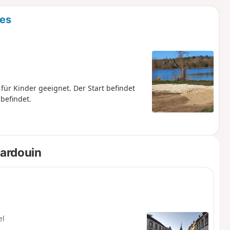
u
n
nes
m
für Kinder geeignet. Der Start befindet
 befindet.
ardouin
el