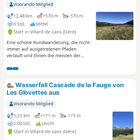
Visorando-Mitglied
12,48 km
+570 m
-570 m
6 Std.
Mittel
Start in Villard-de-Lans (Isère)
Eine schöne Rundwanderung, die nicht
immer auf ausgetretenen Pfaden
verläuft und Ihnen die meisten der
vielfältigen Landschaften des Vercors
näherbringt: Wald, Almwiesen, Felsen
und wunderschöne Panoramen.
Wasserfall Cascade de la Fauge von
Les Glovettes aus
Visorando-Mitglied
5,23 km
+171 m
-173 m
2:00 Std.
Leicht
Start in Villard-de-Lans (Isère)