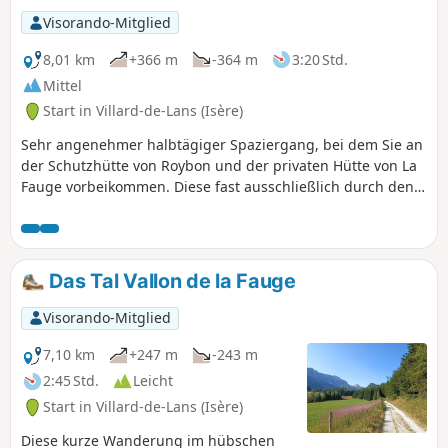
Visorando-Mitglied
8,01 km
+366 m
-364 m
3:20 Std.
Mittel
Start in Villard-de-Lans (Isère)
Sehr angenehmer halbtägiger Spaziergang, bei dem Sie an
der Schutzhütte von Roybon und der privaten Hütte von La
Fauge vorbeikommen. Diese fast ausschließlich durch den
Wald führende Rundwanderung lässt Sie die Ruhe dieses
Ortes im Vercors entdecken.
Das Tal Vallon de la Fauge
Visorando-Mitglied
7,10 km
+247 m
-243 m
2:45 Std.
Leicht
Start in Villard-de-Lans (Isère)
Diese kurze Wanderung im hübschen