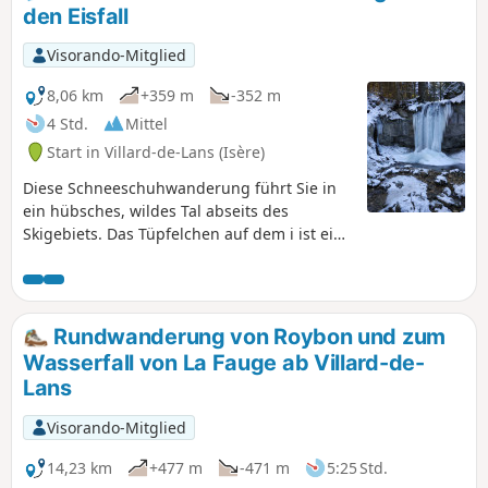
den Eisfall
Visorando-Mitglied
8,06 km
+359 m
-352 m
4 Std.
Mittel
Start in Villard-de-Lans (Isère)
Diese Schneeschuhwanderung führt Sie in
ein hübsches, wildes Tal abseits des
Skigebiets. Das Tüpfelchen auf dem i ist ein
wunderschöner Eisfall mitten im Wald in
einer märchenhaften Atmosphäre.
Rundwanderung von Roybon und zum
Wasserfall von La Fauge ab Villard-de-
Lans
Visorando-Mitglied
14,23 km
+477 m
-471 m
5:25 Std.