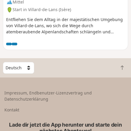
Mittel
Start in Villard-de-Lans (Isère)
Entfliehen Sie dem Alltag in der majestätischen Umgebung
von Villard-de-Lans, wo sich die Wege durch
atemberaubende Alpenlandschaften schlängeln und
Panoramablicke, üppige Wälder und die reine Bergluft
bieten. Ob Sie ein ergehener Wanderer sind oder einen
gemütlichen Spaziergang suchen, jeder Schritt offenbart
die wilde Schönheit des Vercors. Machen Sie sich bereit für
ein unvergessliches Abenteuer inmitten unberührter Natur.
W
Z
ä
u
h
r
l
ü
e
Impressum, Endbenutzer-Lizenzvertrag und
c
e
Datenschutzerklärung
k
i
n
n
Kontakt
a
L
c
a
Lade dir jetzt die App herunter und starte dein
h
n
nächstes Abenteuer!