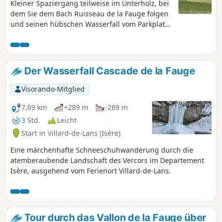
Kleiner Spaziergang teilweise im Unterholz, bei
dem Sie dem Bach Ruisseau de la Fauge folgen
und seinen hübschen Wasserfall vom Parkplatz
Les Glovettes aus entdecken können. Sie können
auch vom Parkplatz Clos aus starten, wodurch
sich die Länge der Wanderung verkürzt und Sie
den asphaltierten und sonnigen Teil vermeiden
Der Wasserfall Cascade de la Fauge
(allerdings ohne das schöne Panorama...).
Visorando-Mitglied
7,69 km
+289 m
-289 m
3 Std.
Leicht
Start in Villard-de-Lans (Isère)
Eine märchenhafte Schneeschuhwanderung durch die
atemberaubende Landschaft des Vercors im Departement
Isère, ausgehend vom Ferienort Villard-de-Lans.
Tour durch das Vallon de la Fauge über