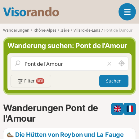
V
T
i
o
s
g
o
Wanderungen
Rhône-Alpes
Isère
Villard-de-Lans
Pont de l'Amour
g
r
l
a
Wanderung suchen: Pont de l'Amour
e
n
n
d
a
o
S
F
v
c
e
i
h
l
g
Filter
Suchen
NEU
a
d
a
u
l
t
m
e
i
i
e
Wanderungen Pont de
o
c
r
n
h
e
l'Amour
u
n
m
Die Hütten von Roybon und La Fauge