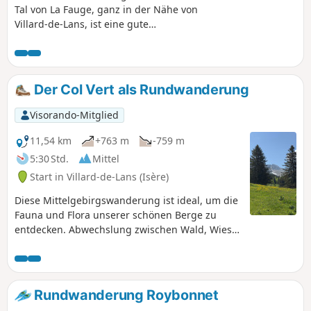
Tal von La Fauge, ganz in der Nähe von
Villard-de-Lans, ist eine gute
Gelegenheit für einen Familienausflug
oder um sich im Frühling wieder in
Form zu bringen.
Der Col Vert als Rundwanderung
Visorando-Mitglied
11,54 km
+763 m
-759 m
5:30 Std.
Mittel
Start in Villard-de-Lans (Isère)
Diese Mittelgebirgswanderung ist ideal, um die
Fauna und Flora unserer schönen Berge zu
entdecken. Abwechslung zwischen Wald, Wiese,
Geröllfeld und der Kühle am Ufer eines Baches.
Rundwanderung Roybonnet