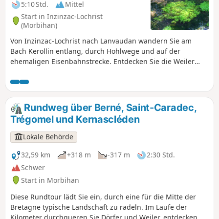
5:10 Std.
Mittel
Start in Inzinzac-Lochrist
(Morbihan)
Von Inzinzac-Lochrist nach Lanvaudan wandern Sie am
Bach Kerollin entlang, durch Hohlwege und auf der
ehemaligen Eisenbahnstrecke. Entdecken Sie die Weiler
sowie die Ortschaften Lanvaudan und Penquesten mit
ihrem gut erhaltenen Kulturerbe. Ein langer, erholsamer
Spaziergang im Herzen der hügeligen und bewaldeten
Landschaft.
Rundweg über Berné, Saint-Caradec,
Trégomel und Kernascléden
Lokale Behörde
32,59 km
+318 m
-317 m
2:30 Std.
Schwer
Start in Morbihan
Diese Rundtour lädt Sie ein, durch eine für die Mitte der
Bretagne typische Landschaft zu radeln. Im Laufe der
Kilometer durchqueren Sie Dörfer und Weiler, entdecken