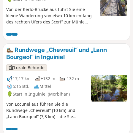
Von der Kerlo-Brücke aus führt Sie eine
kleine Wanderung von etwa 10 km entlang
des rechten Ufers des Scorff zur Mühle
Moulin du Roc'h und ihrer Burgmotte. Wenn
Sie dann auf das Plateau hinaufsteigen,
entdecken Sie die Kapellen Locmaria-Grâce
und Sainte-Anne, die das Tal überragen. Der
Rundwege „Chevreuil“ und „Lann
Rückweg führt entlang des
Bourgeol“ in Inguiniel
gegenüberliegenden Ufers des Scorff.
Lokale Behörde
17,17 km
+132 m
-132 m
5:15 Std.
Mittel
Start in Inguiniel (Morbihan)
Von Locunel aus führen Sie die
Rundwege „Chevreuil“ (10 km) und
„Lann Bourgeol“ (7,3 km) – die Sie
entweder in zwei Etappen oder in einem
Zug zurücklegen können – entlang von