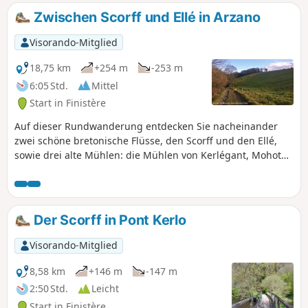
Zwischen Scorff und Ellé in Arzano
Visorando-Mitglied
18,75 km
+254 m
-253 m
6:05 Std.
Mittel
Start in Finistère
Auf dieser Rundwanderung entdecken Sie nacheinander
zwei schöne bretonische Flüsse, den Scorff und den Ellé,
sowie drei alte Mühlen: die Mühlen von Kerlégant, Mohot
und Stall.
Der Scorff in Pont Kerlo
Visorando-Mitglied
8,58 km
+146 m
-147 m
2:50 Std.
Leicht
Start in Finistère