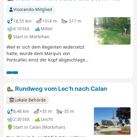
Visorando-Mitglied
18,55 km
+314 m
-317 m
6:10 Std.
Mittel
Start in Morbihan
Weil er sich dem Regenten widersetzt
hatte, wurde dem Marquis von
Pontcallec einst der Kopf abgeschlagen.
Sein Anwesen erstreckt sich noch immer
entlang des Scorff-Tals. Die Wege, die
durch den Staatswald und entlang des
tief eingeschnittenen Flusslaufs führen,
Rundweg vom Lec'h nach Calan
bieten die Möglichkeit, einen geheimen
Ort im Herzen der Bretagne zu
Lokale Behörde
entdecken.
8,48 km
+35 m
-35 m
2:30 Std.
Leicht
Start in Calan (Morbihan)