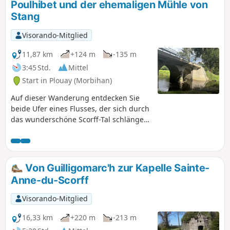
Poulhibet und der ehemaligen Mühle von
Stang
Visorando-Mitglied
11,87 km
+124 m
-135 m
3:45 Std.
Mittel
Start in Plouay (Morbihan)
Auf dieser Wanderung entdecken Sie
beide Ufer eines Flusses, der sich durch
das wunderschöne Scorff-Tal schlängelt.
Die Route führt optional über eine
Schleife auf das Plateau oberhalb des
Tals in Richtung des Dorfes Ty Meur, wo
Sie die Kapelle Saint Julien besichtigen
Von Guilligomarc'h zur Kapelle Sainte-
können, bevor Sie über den Weiler
Anne-du-Scorff
Kervinel ins Tal zurückkehren.
Visorando-Mitglied
16,33 km
+220 m
-213 m