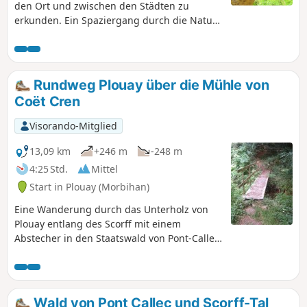
den Ort und zwischen den Städten zu
erkunden. Ein Spaziergang durch die Natur
im Parc de Manehouarn, im Bois Coët Fao
und im Tal des Saint-Sauveur. Ein
historischer Spaziergang zur Entdeckung
religiöser Gebäude, Kreuze, Brunnen usw.
Rundweg Plouay über die Mühle von
Coët Cren
Visorando-Mitglied
13,09 km
+246 m
-248 m
4:25 Std.
Mittel
Start in Plouay (Morbihan)
Eine Wanderung durch das Unterholz von
Plouay entlang des Scorff mit einem
Abstecher in den Staatswald von Pont-Callec
und zum Abschluss ein Spaziergang im
Vélo-Parc von Plouay.
Wald von Pont Callec und Scorff-Tal