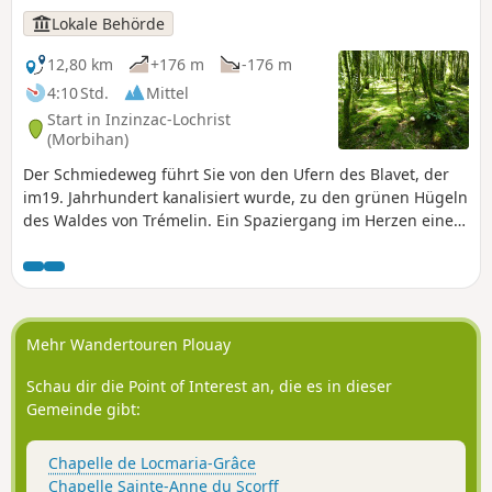
Métiers d’Art“ mit ihren
Lokale Behörde
Kunsthandwerkern, die
Ausstellungsräume für zeitgenössische
12,80 km
+176 m
-176 m
Kunst sowie die angelegten Gärten
4:10 Std.
Mittel
dieser Stadt, die das Label „Petite Cité
Start in Inzinzac-Lochrist
de Caractère“ trägt.
(Morbihan)
Der Schmiedeweg führt Sie von den Ufern des Blavet, der
im19. Jahrhundert kanalisiert wurde, zu den grünen Hügeln
des Waldes von Trémelin. Ein Spaziergang im Herzen einer
geschützten Natur, die früher für die Schmieden von
Kerglaw genutzt wurde, die Eisen herstellten, um den
Bedarf der bretonischen Konservenfabriken zu decken.
Mehr Wandertouren Plouay
Schau dir die Point of Interest an, die es in dieser
Gemeinde gibt:
Chapelle de Locmaria-Grâce
Chapelle Sainte-Anne du Scorff