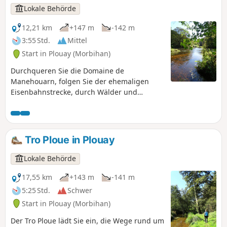
Lokale Behörde
12,21 km
+147 m
-142 m
3:55 Std.
Mittel
Start in Plouay (Morbihan)
Durchqueren Sie die Domaine de
Manehouarn, folgen Sie der ehemaligen
Eisenbahnstrecke, durch Wälder und
Hohlwege, und gelangen Sie in das tief
eingeschnittene Tal von Pontkalleg, durch
das sich der wilde und reißende Fluss Scorff
schlängelt. Eine herrliche Wanderung im
Tro Ploue in Plouay
Herzen der Natur, auf der Sie das Kulturerbe
und die lokale Geschichte entdecken
Lokale Behörde
können.
17,55 km
+143 m
-141 m
5:25 Std.
Schwer
Start in Plouay (Morbihan)
Der Tro Ploue lädt Sie ein, die Wege rund um