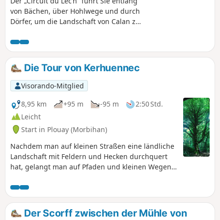
Der „Circuit du Lec’h“ führt Sie entlang
von Bächen, über Hohlwege und durch
Dörfer, um die Landschaft von Calan zu
entdecken. Eine Gelegenheit, das
ländliche Kulturerbe und den „Lec’h“
von Kerandiot, eine gallische Grabstele,
kennenzulernen. Verpassen Sie nicht
Die Tour von Kerhuennec
die Église de la Trinité, ein Meisterwerk
der bretonischen Romanik:
Visorando-Mitglied
Kirchenschiff, geschnitzte Kapitelle und
Wandmalereien, gotischer Chor und
8,95 km
+95 m
-95 m
2:50 Std.
Beinhausgalerie.
Leicht
Start in Plouay (Morbihan)
Nachdem man auf kleinen Straßen eine ländliche
Landschaft mit Feldern und Hecken durchquert
hat, gelangt man auf Pfaden und kleinen Wegen
in den Wald und endet schließlich am kleinen
Fluss Scorff, der puren bretonischen Natur!
Der Scorff zwischen der Mühle von