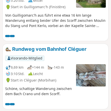
5:20 Std.
Mittel
Start in Guilligomarc'h (Finistère)
Von Guilligomarc'h aus führt eine etwa 16 km lange
Wanderung entlang beider Ufer des Scorff zwischen Moulin
du Stang und Pont Kerlo, vorbei an der Kapelle Sainte-
Anne-du-Scorff und der ehemaligen Papiermühle von Paou.
Sie entdecken dabei einen sehr schönen, wilden Fluss mit
kühlem, klarem Wasser
Rundweg vom Bahnhof Cléguer
Visorando-Mitglied
9,69 km
+144 m
-143 m
3:10 Std.
Leicht
Start in Cléguer (Morbihan)
Schöne, schattige Wanderung zwischen
dem Bach Crano und dem Scorff.