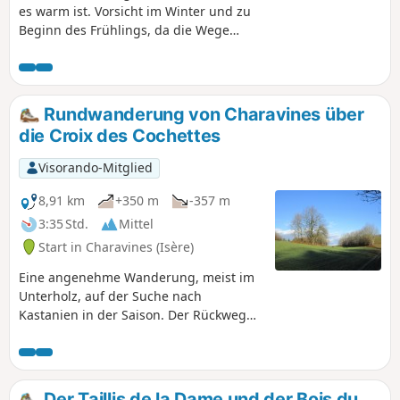
es warm ist. Vorsicht im Winter und zu
Beginn des Frühlings, da die Wege
schlammig sein können. Einige
Passagen sind etwas steil und steinig,
seien Sie vorsichtig, wenn Sie sich mit
Kindern (die gut zu Fuß sind) dorthin
Rundwanderung von Charavines über
wagen. Bei zügigem Tempo ist die
die Croix des Cochettes
Wanderung in 2 Stunden zu bewältigen.
Visorando-Mitglied
8,91 km
+350 m
-357 m
3:35 Std.
Mittel
Start in Charavines (Isère)
Eine angenehme Wanderung, meist im
Unterholz, auf der Suche nach
Kastanien in der Saison. Der Rückweg
führt jedoch über einen ziemlich langen
Abschnitt asphaltierter Straße.
Der Taillis de la Dame und der Bois du