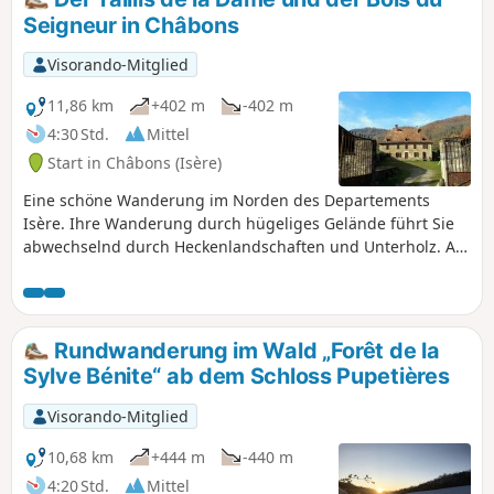
Seigneur in Châbons
Visorando-Mitglied
11,86 km
+402 m
-402 m
4:30 Std.
Mittel
Start in Châbons (Isère)
Eine schöne Wanderung im Norden des Departements
Isère. Ihre Wanderung durch hügeliges Gelände führt Sie
abwechselnd durch Heckenlandschaften und Unterholz. Auf
dieser Strecke sind keine besonderen Schwierigkeiten zu
befürchten (außer einem unbewachten Bahnübergang, den
Sie überqueren müssen...).
Rundwanderung im Wald „Forêt de la
Sylve Bénite“ ab dem Schloss Pupetières
Visorando-Mitglied
10,68 km
+444 m
-440 m
4:20 Std.
Mittel