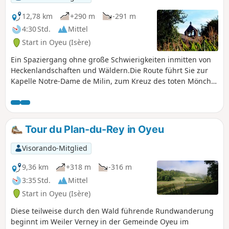
12,78 km
+290 m
-291 m
4:30 Std.
Mittel
Start in Oyeu (Isère)
Ein Spaziergang ohne große Schwierigkeiten inmitten von
Heckenlandschaften und Wäldern.Die Route führt Sie zur
Kapelle Notre-Dame de Milin, zum Kreuz des toten Mönchs
und zu den Ruinen der Kartause Sylve Bénite.
Tour du Plan-du-Rey in Oyeu
Visorando-Mitglied
9,36 km
+318 m
-316 m
3:35 Std.
Mittel
Start in Oyeu (Isère)
Diese teilweise durch den Wald führende Rundwanderung
beginnt im Weiler Verney in der Gemeinde Oyeu im