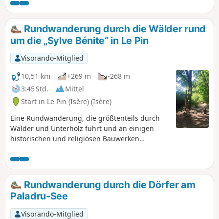
einigen kleinen asphaltierten Straßen.
Rundwanderung durch die Wälder rund
um die „Sylve Bénite“ in Le Pin
Visorando-Mitglied
10,51 km
+269 m
-268 m
3:45 Std.
Mittel
Start in Le Pin (Isère) (Isère)
Eine Rundwanderung, die größtenteils durch
Wälder und Unterholz führt und an einigen
historischen und religiösen Bauwerken
vorbeiführt: Sylve Bénite (Kartäusermönch),
Croix de Moine Mort und Croix d’Homnézy. Blick
auf den Lac de Paladru und den Mont Blanc (bei
klarem Wetter).
Rundwanderung durch die Dörfer am
Paladru-See
Visorando-Mitglied