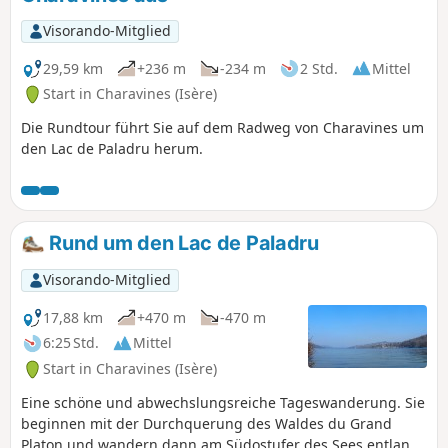
Visorando-Mitglied
29,59 km
+236 m
-234 m
2 Std.
Mittel
Start in Charavines (Isère)
Die Rundtour führt Sie auf dem Radweg von Charavines um
den Lac de Paladru herum.
Rund um den Lac de Paladru
Visorando-Mitglied
17,88 km
+470 m
-470 m
6:25 Std.
Mittel
Start in Charavines (Isère)
Eine schöne und abwechslungsreiche Tageswanderung. Sie
beginnen mit der Durchquerung des Waldes du Grand
Platon und wandern dann am Südostufer des Sees entlang,