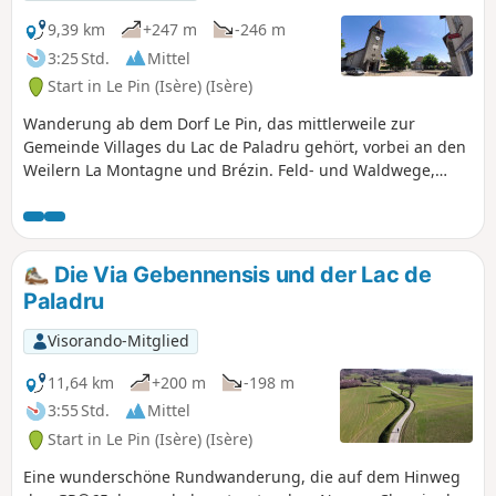
9,39 km
+247 m
-246 m
3:25 Std.
Mittel
Start in Le Pin (Isère) (Isère)
Wanderung ab dem Dorf Le Pin, das mittlerweile zur
Gemeinde Villages du Lac de Paladru gehört, vorbei an den
Weilern La Montagne und Brézin. Feld- und Waldwege,
Wälder und Unterholz. Blick auf die Chartreuse und den
Vercors in der Ferne.
Die Via Gebennensis und der Lac de
Paladru
Visorando-Mitglied
11,64 km
+200 m
-198 m
3:55 Std.
Mittel
Start in Le Pin (Isère) (Isère)
Eine wunderschöne Rundwanderung, die auf dem Hinweg