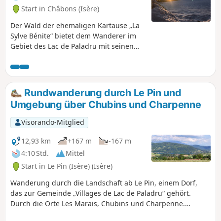
Start in Châbons (Isère)
Der Wald der ehemaligen Kartause „La
Sylve Bénite“ bietet dem Wanderer im
Gebiet des Lac de Paladru mit seinen
sanften Hügeln und einigen
Aussichtspunkten ein
abwechslungsreiches Terrain. Die
vorgeschlagene Rundwanderung führt
Rundwanderung durch Le Pin und
vom Westhang (Virieu) hinauf zum
Umgebung über Chubins und Charpenne
Aufstieg auf den Osthang, wechselt
dann auf den Osthang und führt über
Visorando-Mitglied
die Bergrücken zurück. Dank der
geringen Höhe ist die Wanderung zu
12,93 km
+167 m
-167 m
jeder Jahreszeit möglich, auch nach
4:10 Std.
Mittel
Schneefall.
Start in Le Pin (Isère) (Isère)
Wanderung durch die Landschaft ab Le Pin, einem Dorf,
das zur Gemeinde „Villages de Lac de Paladru“ gehört.
Durch die Orte Les Marais, Chubins und Charpenne.
Einfache Rundwanderung auf breiten Feldwegen und