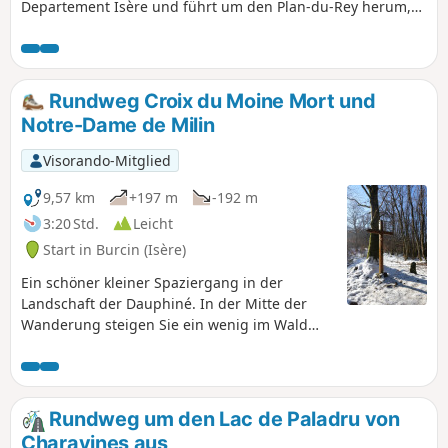
Departement Isère und führt um den Plan-du-Rey herum,
der kurzzeitig den Lac de Paladru überragt.
Rundweg Croix du Moine Mort und
Notre-Dame de Milin
Visorando-Mitglied
9,57 km
+197 m
-192 m
3:20 Std.
Leicht
Start in Burcin (Isère)
Ein schöner kleiner Spaziergang in der
Landschaft der Dauphiné. In der Mitte der
Wanderung steigen Sie ein wenig im Wald
hinauf zum Croix du Moine Mort, um dann
wieder hinunter zur charmanten Kapelle
Notre-Dame de Milin zu gelangen.
Rundweg um den Lac de Paladru von
Charavines aus