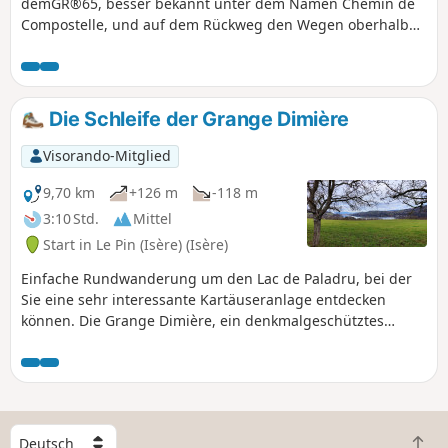
demGR®65, besser bekannt unter dem Namen Chemin de
Compostelle, und auf dem Rückweg den Wegen oberhalb
des Lac de Paladru folgt.
Die Schleife der Grange Dimière
Visorando-Mitglied
9,70 km
+126 m
-118 m
3:10 Std.
Mittel
Start in Le Pin (Isère) (Isère)
Einfache Rundwanderung um den Lac de Paladru, bei der
Sie eine sehr interessante Kartäuseranlage entdecken
können. Die Grange Dimière, ein denkmalgeschütztes
Gebäude, und weiter oben die ehemalige Kartause, die sich
heute in Privatbesitz befindet und nicht besichtigt werden
kann.
W