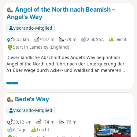
und schließlich zur Kathedrale von Durham führen.
Angel of the North nach Beamish –
Angel's Way
Visorando-Mitglied
8,55 km
+137 m
-79 m
2:50 Std.
Leicht
Start in Lamesley (England)
Dieser ländliche Abschnitt des Angel's Way beginnt am
Angel of the North und führt nach der Unterquerung der
A1 über Wege durch Acker- und Waldland an mehreren
Dörfern vorbei nach Beamish. Unterwegs hat man einen
Blick auf das Gebiet, in dem einst Kohlebergwerke zu sehen
waren, darunter die von Kibblesworth und Bewicke Main.
Bede's Way
Visorando-Mitglied
30,12 km
+74 m
-76 m
6 Tage
Leicht