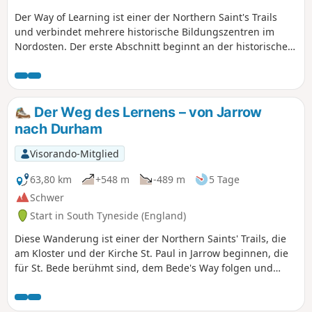
Der Way of Learning ist einer der Northern Saint's Trails
und verbindet mehrere historische Bildungszentren im
Nordosten. Der erste Abschnitt beginnt an der historischen
St. Paul's Church, dem Standort des Klosters, in dem St.
Bede lebte und studierte. Der erste Teil des Way of Learning
folgt derselben Route wie der Bede's Way, achten Sie also
unterwegs auf die Markierungen.
Der Weg des Lernens – von Jarrow
nach Durham
Visorando-Mitglied
63,80 km
+548 m
-489 m
5 Tage
Schwer
Start in South Tyneside (England)
Diese Wanderung ist einer der Northern Saints' Trails, die
am Kloster und der Kirche St. Paul in Jarrow beginnen, die
für St. Bede berühmt sind, dem Bede's Way folgen und
dann an der University of Sunderland, der Zwillingskirche
St. Peter und dem Penshaw Monument vorbeiführen, bevor
sie nach Chester-le-Street, zur Ruine des Finchale Priory