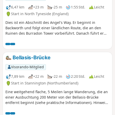
6,47 km
+23 m
-25 m
1:55 Std.
Leicht
Start in North Tyneside (England)
Dies ist ein Abschnitt des Angel's Way. Er beginnt in
Backworth und folgt einer ländlichen Route, die an den
Ruinen des Burradon Tower vorbeiführt. Danach führt er
durch Burradon, Camperdown und Killingworth und endet
am malerischen Killingworth Lake.
Bellasis-Brücke
Visorando-Mitglied
7,89 km
+22 m
-22 m
2:20 Std.
Leicht
Start in Stannington (Northumberland)
Eine weitgehend flache, 5 Meilen lange Wanderung, die an
einer Ausbuchtung 200 Meter von der Bellasis-Brücke
entfernt beginnt (siehe praktische Informationen). Hinweis:
Parken Sie nicht auf dem Rasen, da es dort viele versteckte
Gräben und Rinnen gibt.Sie müssen auch den Fluss Pont