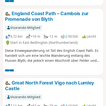
Radwegen und ist für die meisten Menschen gut begehbar.
England Coast Path – Cambois zur
Promenade von Blyth
Visorando-Mitglied
9,72 km
+10 m
-12 m
2:50 Std.
Leicht
Start in East Bedlington (Northumberland)
Diese Einwegwanderung ist Teil des English Coast Path. Es
handelt sich um eine leichte Wanderung entlang des
Flusses Blyth, die jedoch einen Abschnitt über Felder und
entlang des Nordufers des Flusses Blyth umfasst, der
schlammig sein kann. Die Wanderung endet in Blyth, wo sie
bis zum Strand verlängert werden kann, anstatt am
Quayside zu enden.
Great North Forest Vigo nach Lumley
Castle
Visorando-Mitglied
7,11 km
+67 m
-73 m
2:15 Std.
Leicht