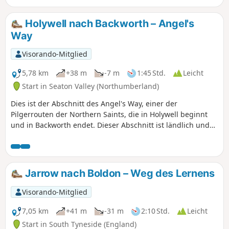
auf Trittsteinen überqueren, diese sind jedoch sehr
sicher.Der Fluss ist derzeit (August 2025) nur ein schmaler
Holywell nach Backworth – Angel's
Rinnsal.In einem nassen Winter nicht passierbar.
Way
Visorando-Mitglied
5,78 km
+38 m
-7 m
1:45 Std.
Leicht
Start in Seaton Valley (Northumberland)
Dies ist der Abschnitt des Angel's Way, einer der
Pilgerrouten der Northern Saints, die in Holywell beginnt
und in Backworth endet. Dieser Abschnitt ist ländlich und
führt durch landwirtschaftlich genutzte Flächen. Er kann
mit dem vorherigen Abschnitt (Seaton Sluice bis Holywell)
oder dem nächsten Abschnitt (Backworth bis Killingworth)
zu einer längeren Wanderung kombiniert werden.
Jarrow nach Boldon – Weg des Lernens
Visorando-Mitglied
7,05 km
+41 m
-31 m
2:10 Std.
Leicht
Start in South Tyneside (England)