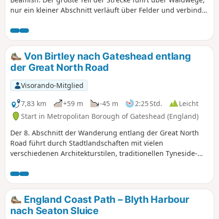
nur ein kleiner Abschnitt verläuft über Felder und verbindet
zwei historisch wichtige Orte. Besuchen Sie unbedingt den
Causey Arch und die Tanfield Railway, bevor Sie die
Wanderung beginnen.
Von Birtley nach Gateshead entlang
der Great North Road
Visorando-Mitglied
7,83 km
+59 m
-45 m
2:25 Std.
Leicht
Start in Metropolitan Borough of Gateshead (England)
Der 8. Abschnitt der Wanderung entlang der Great North
Road führt durch Stadtlandschaften mit vielen
verschiedenen Architekturstilen, traditionellen Tyneside-
Wohnungen, modernen Neubauten, viktorianischen und
zwischenkriegszeitlichen Doppelhäusern sowie vielen
neuen und alten Gasthöfen, die von der Great North Road
zeugen. Die Wanderung führt auch am berühmten Angel of
England Coast Path – Blyth Harbour
the North und dem wunderschönen viktorianischen Saltwell
nach Seaton Sluice
Park vorbei. Planen Sie also genügend Zeit für Abstecher