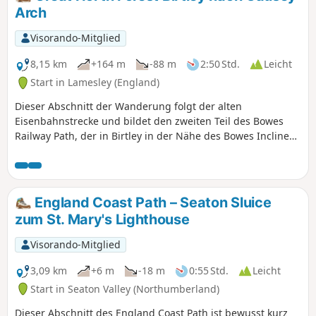
Leam Lane und endet in Boldon, wo er dem River Don Path
Arch
folgt.
Visorando-Mitglied
8,15 km
+164 m
-88 m
2:50 Std.
Leicht
Start in Lamesley (England)
Dieser Abschnitt der Wanderung folgt der alten
Eisenbahnstrecke und bildet den zweiten Teil des Bowes
Railway Path, der in Birtley in der Nähe des Bowes Incline
(benannt nach dem System von Flaschenzügen, mit denen
Kohlewaggons bergauf gezogen wurden) beginnt und
durch offenes Ackerland zum Tanfield Railway und Causey
Arch, der ältesten noch erhaltenen Eisenbahnbrücke mit
England Coast Path – Seaton Sluice
einer einzigen Spannweite, führt. Diese Wanderung
zum St. Mary's Lighthouse
würdigt die Geschichte der Pontop and Jarrow Railway.
Visorando-Mitglied
3,09 km
+6 m
-18 m
0:55 Std.
Leicht
Start in Seaton Valley (Northumberland)
Dieser Abschnitt des England Coast Path ist bewusst kurz