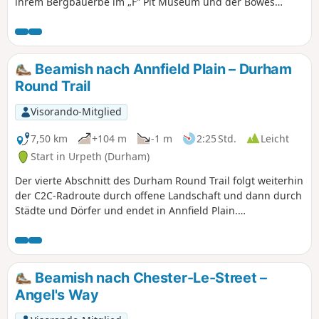
ihrem Bergbauerbe im „F” Pit Museum und der Bowes
Railway, bevor Sie über Felder entlang des Bowes Railway
Path nach Birtley wandern.
Beamish nach Annfield Plain – Durham
Round Trail
Visorando-Mitglied
7,50 km
+104 m
-1 m
2:25 Std.
Leicht
Start in Urpeth (Durham)
Der vierte Abschnitt des Durham Round Trail folgt weiterhin
der C2C-Radroute durch offene Landschaft und dann durch
Städte und Dörfer und endet in Annfield Plain.
Interessanterweise wurden die Scheunengebäude aus
Annfield Plain ins Beamish Museum verlegt, das einen
Besuch wert ist.
Beamish nach Chester-Le-Street –
Angel's Way