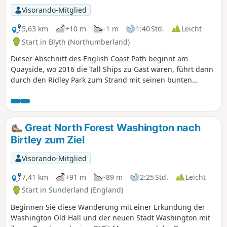
ein.
Visorando-Mitglied
5,63 km
+10 m
-1 m
1:40 Std.
Leicht
Start in Blyth (Northumberland)
Dieser Abschnitt des English Coast Path beginnt am
Quayside, wo 2016 die Tall Ships zu Gast waren, führt dann
durch den Ridley Park zum Strand mit seinen bunten
Strandhütten und folgt dann dem Eve Black Way durch die
Dünen nach Seaton Sluice.
Great North Forest Washington nach
Birtley zum Ziel
Visorando-Mitglied
7,41 km
+91 m
-89 m
2:25 Std.
Leicht
Start in Sunderland (England)
Beginnen Sie diese Wanderung mit einer Erkundung der
Washington Old Hall und der neuen Stadt Washington mit