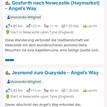
Gosforth nach Newcastle (Haymarket)
– Angel's Way
Visorando-Mitglied
4,85 km
+23 m
-11 m
1:25 Std.
Leicht
Start in Newcastle upon Tyne (England)
Diese Wanderung verbindet die Stadtlandschaft von
Newcastle mit dem wunderschönen Jesmond Dene.
Besuchen Sie eine Kapellenruine, eine heilige Quelle und
das Museum im Stadtzentrum, um die Wanderung zu
beenden.
Jesmond zum Quayside – Angel's Way
Visorando-Mitglied
5,43 km
+15 m
-64 m
1:35 Std.
Leicht
Start in Newcastle upon Tyne (England)
Dieser Abschnitt des Angel's Way erkundet das