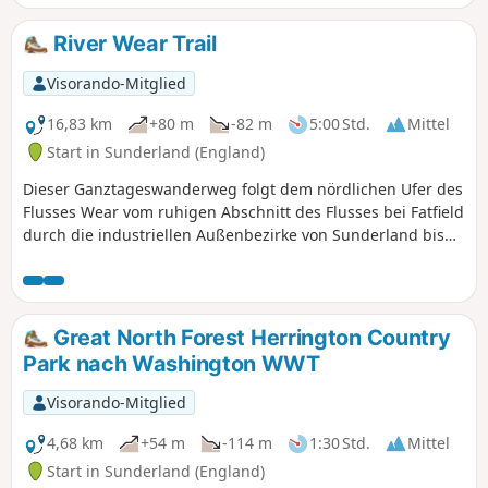
Fähre gab.
River Wear Trail
Visorando-Mitglied
16,83 km
+80 m
-82 m
5:00 Std.
Mittel
Start in Sunderland (England)
Dieser Ganztageswanderweg folgt dem nördlichen Ufer des
Flusses Wear vom ruhigen Abschnitt des Flusses bei Fatfield
durch die industriellen Außenbezirke von Sunderland bis
zum Roker Pier an der Mündung des Wear. Dies ist ein
alternatives Ende des Weardale Way, der dem südlichen
Ufer des Wear folgt.
Great North Forest Herrington Country
Park nach Washington WWT
Visorando-Mitglied
4,68 km
+54 m
-114 m
1:30 Std.
Mittel
Start in Sunderland (England)