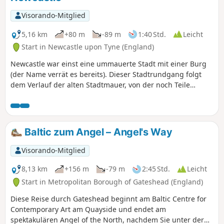
Visorando-Mitglied
5,16 km
+80 m
-89 m
1:40 Std.
Leicht
Start in Newcastle upon Tyne (England)
Newcastle war einst eine ummauerte Stadt mit einer Burg
(der Name verrät es bereits). Dieser Stadtrundgang folgt
dem Verlauf der alten Stadtmauer, von der noch Teile
erhalten sind, durch das moderne Stadtzentrum und
entlang des Newcastle Quayside, vorbei an vielen
sehenswerten Orten.
Baltic zum Angel – Angel's Way
Visorando-Mitglied
8,13 km
+156 m
-79 m
2:45 Std.
Leicht
Start in Metropolitan Borough of Gateshead (England)
Diese Reise durch Gateshead beginnt am Baltic Centre for
Contemporary Art am Quayside und endet am
spektakulären Angel of the North, nachdem Sie unter der