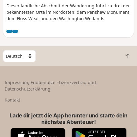
Dieser ländliche Abschnitt der Wanderung führt zu drei der
bekanntesten Orte im Nordosten: dem Penshaw Monument,
dem Fluss Wear und den Washington Wetlands.
W
Z
ä
u
h
r
l
ü
e
Impressum, Endbenutzer-Lizenzvertrag und
c
e
Datenschutzerklärung
k
i
n
n
Kontakt
a
L
c
a
Lade dir jetzt die App herunter und starte dein
h
n
nächstes Abenteuer!
o
d
b
A
G
e