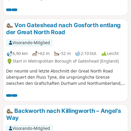
ikonischen Tyne Bridge hindurch, durch das Stadtzentrum,
den viktorianischen Park und Wohngebiete gegehen sind.
Von Gateshead nach Gosforth entlang
der Great North Road
Visorando-Mitglied
6,90 km
+62 m
-52 m
2:10 Std.
Leicht
Start in Metropolitan Borough of Gateshead (England)
Der neunte und letzte Abschnitt der Great North Road
überquert den Fluss Tyne, die ursprüngliche Grenze
zwischen den Grafschaften Durham und Northumberland,
über die ikonische Tyne Bridge nach Newcastle Upon Tyne
und folgt der Route durch die Stadt, vorbei am Town Moor
nach Gosforth entlang der Great North Road – achten Sie
beim Wandern auf Schilder mit diesem Namen.
Backworth nach Killingworth – Angel's
Way
Visorando-Mitglied