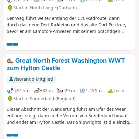
Start in North Lodge (Durham)
Der Weg führt weiter entlang der C2C-Radroute, dann
durch das neue Dorf Rickleton und das alte Dorf Picktree,
bevor er am Lambton-Anwesen mit seinem prächtigen
Schloss vorbeiführt und sich dann durch das Gelände von
Lumley Castle am Ufer des Wear schlängelt.
Great North Forest Washington WWT
zum Hylton Castle
Visorando-Mitglied
5,91 km
+33 m
-20 m
1:45 Std.
Leicht
Start in Sunderland (England)
Dieser Abschnitt der Wanderung führt am Ufer des Wear
entlang, steigt dann in die Vororte von Sunderland hinauf
und endet am Hylton Castle. Das Shipwrights ist die einzige
Erinnerung an den Schiffbau in Hylton und die Ferryboat
Lane die einzige Erinnerung daran, dass es hier einst eine