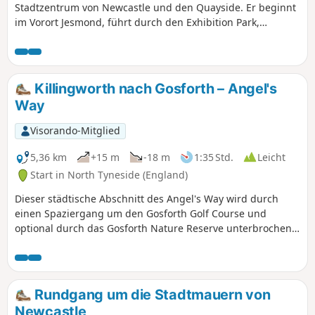
Stadtzentrum von Newcastle und den Quayside. Er beginnt
im Vorort Jesmond, führt durch den Exhibition Park,
Einkaufsviertel, die prächtige Grainger Town und drei
wichtige Kirchen, St. Thomas, St. Mary und St. Nicholas,
Newcastle Castle und Keep, bevor er eine alte Straße, Side,
hinunter zum Quayside führt und an der Millennium Bridge
Killingworth nach Gosforth – Angel's
endet.
Way
Visorando-Mitglied
5,36 km
+15 m
-18 m
1:35 Std.
Leicht
Start in North Tyneside (England)
Dieser städtische Abschnitt des Angel's Way wird durch
einen Spaziergang um den Gosforth Golf Course und
optional durch das Gosforth Nature Reserve unterbrochen
und endet an der Brandling Villa.
Rundgang um die Stadtmauern von
Newcastle