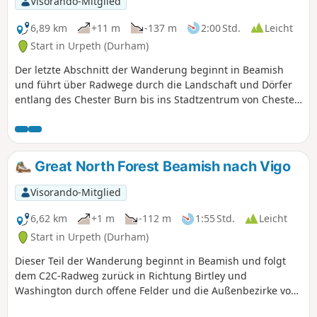
Visorando-Mitglied
6,89 km
+11 m
-137 m
2:00 Std.
Leicht
Start in Urpeth (Durham)
Der letzte Abschnitt der Wanderung beginnt in Beamish
und führt über Radwege durch die Landschaft und Dörfer
entlang des Chester Burn bis ins Stadtzentrum von Chester-
le-Street, wo er an der St. Mary and St. Cuthbert's Church
endet, einer der vielen Kirchen auf der Pilgerroute.
Great North Forest Beamish nach Vigo
Visorando-Mitglied
6,62 km
+1 m
-112 m
1:55 Std.
Leicht
Start in Urpeth (Durham)
Dieser Teil der Wanderung beginnt in Beamish und folgt
dem C2C-Radweg zurück in Richtung Birtley und
Washington durch offene Felder und die Außenbezirke von
Dörfern. Der Weg führt größtenteils bergab auf befestigten