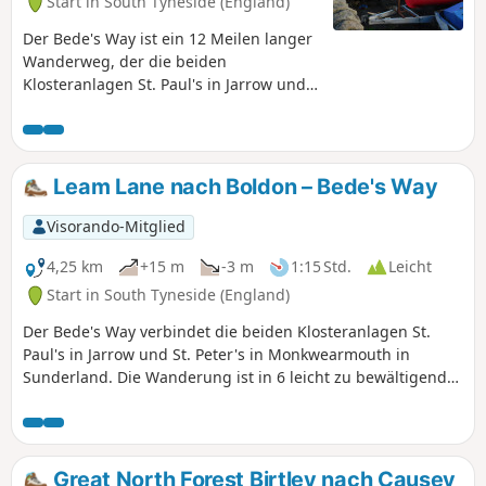
Start in South Tyneside (England)
Der Bede's Way ist ein 12 Meilen langer
Wanderweg, der die beiden
Klosteranlagen St. Paul's in Jarrow und
St. Peter's in Monkwearmouth in
Sunderland verbindet. Die Wanderung
ist in 6 leicht zu bewältigende
Abschnitte unterteilt, die einzeln oder
Leam Lane nach Boldon – Bede's Way
alle zusammen gewandert werden
können. Warum also nicht den Spuren
Visorando-Mitglied
der Pilger folgen und das religiöse Erbe
des Nordostens erkunden?
4,25 km
+15 m
-3 m
1:15 Std.
Leicht
Start in South Tyneside (England)
Der Bede's Way verbindet die beiden Klosteranlagen St.
Paul's in Jarrow und St. Peter's in Monkwearmouth in
Sunderland. Die Wanderung ist in 6 leicht zu bewältigende
Abschnitte unterteilt, die einzeln oder alle zusammen
gewandert werden können. Warum also nicht in die
Fußstapfen der Pilger treten und das religiöse Erbe des
Nordostens erkunden? Der zweite Abschnitt beginnt in
Great North Forest Birtley nach Causey