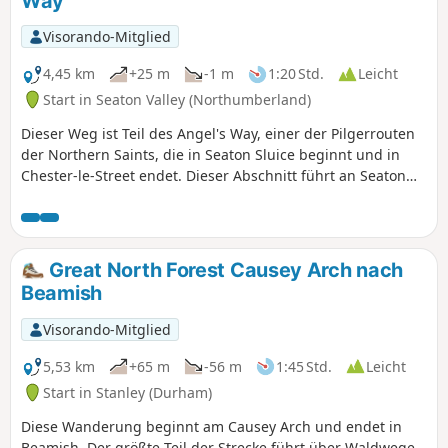
Way
Visorando-Mitglied
4,45 km
+25 m
-1 m
1:20 Std.
Leicht
Start in Seaton Valley (Northumberland)
Dieser Weg ist Teil des Angel's Way, einer der Pilgerrouten
der Northern Saints, die in Seaton Sluice beginnt und in
Chester-le-Street endet. Dieser Abschnitt führt an Seaton
Delaval Hall, der Church of Our Lady und dem Holywell
vorbei, das dem Dorf seinen Namen gibt.
Great North Forest Causey Arch nach
Beamish
Visorando-Mitglied
5,53 km
+65 m
-56 m
1:45 Std.
Leicht
Start in Stanley (Durham)
Diese Wanderung beginnt am Causey Arch und endet in
Beamish. Der größte Teil der Strecke führt über Waldwege,