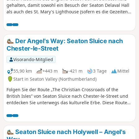
gehalten, damit sowohl ein Besuch der Seaton Delaval Hall
als auch des St. Mary's Lighthouse (sofern es die Gezeiten
zulassen) möglich ist. Die Route führt entlang der Klippen
durch die Dörfer Seaton Sluice, Hartley und Old Hartley.
Der Angel's Way: Seaton Sluice nach
Chester-le-Street
Visorando-Mitglied
55,90 km
+443 m
-421 m
3 Tage
Mittel
Start in Seaton Valley (Northumberland)
Folgen Sie der Route „The Christian Crossroads of the
British Isles” von Seaton Sluice nach Chester-le-Street und
entdecken Sie unterwegs das kulturelle Erbe. Diese Route
kann entsprechend Ihrer körperlichen Verfassung in
Abschnitte unterteilt werden.
Seaton Sluice nach Holywell – Angel's