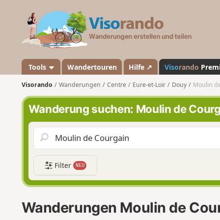
V
i
s
o
r
a
Tools
Wandertouren
Hilfe ↗
Viso
rando
Prem
n
Visorando
Wanderungen
Centre
Eure-et-Loir
Douy
Moulin d
d
o
Wanderung suchen: Moulin de Courg
Filter
NEU
Wanderungen Moulin de Cou