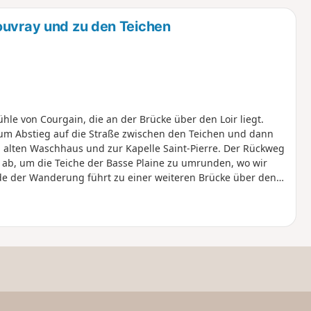
u
n
ouvray und zu den Teichen
m
le von Courgain, die an der Brücke über den Loir liegt.
 zum Abstieg auf die Straße zwischen den Teichen und dann
alten Waschhaus und zur Kapelle Saint-Pierre. Der Rückweg
r ab, um die Teiche der Basse Plaine zu umrunden, wo wir
e der Wanderung führt zu einer weiteren Brücke über den
wir zur Kirche von Douy zurückkehren.