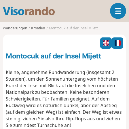
V
T
i
o
s
g
o
Wanderungen
Kroatien
Montocuk auf der Insel Mijett
g
r
l
a
e
n
n
d
Montocuk auf der Insel Mijett
a
o
v
i
Kleine, angenehme Rundwanderung (insgesamt 2
g
Stunden), um den Sonnenuntergang vom höchsten
a
Punkt der Insel mit Blick auf die Inselchen und den
t
Nationalpark zu beobachten. Keine besonderen
i
o
Schwierigkeiten. Für Familien geeignet. Auf dem
n
Rückweg wird es natürlich dunkel, aber der Abstieg
(auf dem gleichen Weg) ist einfach. Der Weg ist etwas
steinig, ziehen Sie also Ihre Flip-Flops aus und ziehen
Sie zumindest Turnschuhe an!