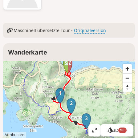
Maschinell übersetzte Tour -
Originalversion
Wanderkarte
1
2
3
3D
NEU
K
Attributions