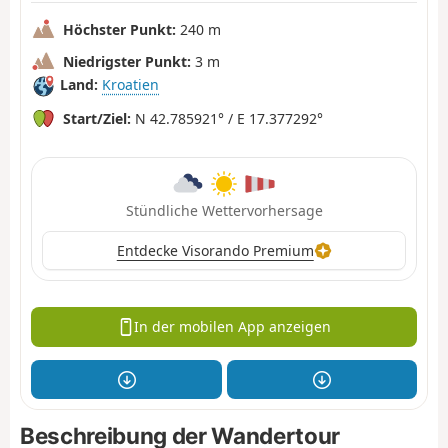
Höchster Punkt:
240 m
Niedrigster Punkt:
3 m
Land:
Kroatien
Start/Ziel:
N 42.785921° / E 17.377292°
Stündliche Wettervorhersage
Entdecke Visorando Premium
In der mobilen App anzeigen
Beschreibung der Wandertour