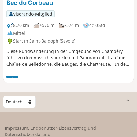
Bec du Corbeau
Visorando-Mitglied
8,70 km
+576 m
-574 m
4:10 Std.
Mittel
Start in Saint-Baldoph (Savoie)
Diese Rundwanderung in der Umgebung von Chambéry
führt zu drei Aussichtspunkten mit Panoramablick auf die
Chaîne de Belledonne, die Bauges, die Chartreuse... In der
Nähe des Mont Charvais, inmitten von Kiefern, fühlt man
sich wie am Mittelmeer, nur die Zikaden fehlen noch.
W
Z
ä
u
h
r
l
ü
e
Impressum, Endbenutzer-Lizenzvertrag und
c
e
Datenschutzerklärung
k