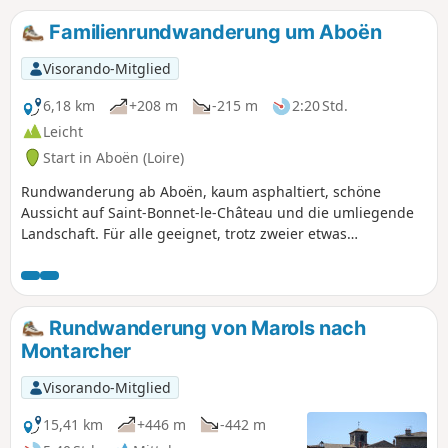
Familienrundwanderung um Aboën
Visorando-Mitglied
6,18 km
+208 m
-215 m
2:20 Std.
Leicht
Start in Aboën (Loire)
Rundwanderung ab Aboën, kaum asphaltiert, schöne
Aussicht auf Saint-Bonnet-le-Château und die umliegende
Landschaft. Für alle geeignet, trotz zweier etwas
anspruchsvoller Anstiege, die man in seinem eigenen
Tempo bewältigen sollte.
Rundwanderung von Marols nach
Montarcher
Visorando-Mitglied
15,41 km
+446 m
-442 m