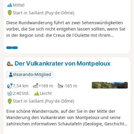
Mittel
Start in Saillant (Puy-de-Dôme)
Diese Rundwanderung führt an zwei Sehenswürdigkeiten
vorbei, die Sie sich nicht entgehen lassen sollten, wenn Sie
in der Region sind: die Creux de l'Oulette mit ihrem
Wasserfall und der Vulkan von Montpeloux, ein ehemaliger
Basaltsteinbruch, der zu einem geologischen
Freilichtmuseum umgestaltet wurde. Am Ende der
Wanderung führt die Route über einen schönen Weg
Der Vulkankrater von Montpeloux
entlang der Ance.
Visorando-Mitglied
7,54 km
+169 m
-165 m
2:40 Std.
Leicht
Start in Saillant (Puy-de-Dôme)
Eine schöne Wanderroute, auf der Sie in der Mitte der
Wanderung den Vulkankrater von Montpeloux und seine
zahlreichen informativen Schautafeln (Geologie, Geschichte
des Vulkans, Fauna, Flora ...) entdecken können – ein