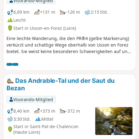
Visorando-Mitglied
6,69 km
+131 m
-126 m
2:15 Std.
Leicht
Start in Usson-en-Forez (Loire)
Eine leichte Wanderung, die den PR®4 (gelbe Markierung)
verkürzt und schattige Wege oberhalb von Usson en Forez
bietet. Sie weist keine besonderen Schwierigkeiten auf und
bietet schöne Abschnitte im Schatten. Die Anstiege sind
ohne besondere Schwierigkeiten und verlaufen größtenteils
im Unterholz. Die wenigen Abschnitte auf der Straße
verlaufen in wenig begehenen Bereichen.
Das Andrable-Tal und der Saut du
Bezan
Visorando-Mitglied
8,40 km
+373 m
-372 m
3:30 Std.
Mittel
Start in Saint-Pal-de-Chalencon
(Haute-Loire)