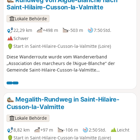
Saint-Hilaire-Cusson-la-Valmitte
Lokale Behörde
22,29 km
+498 m
-503 m
7:50 Std.
Schwer
Start in Saint-Hilaire-Cusson-la-Valmitte (Loire)
Diese Wanderroute wurde vom Wanderverband
„Association des marcheurs de l’Aigue-Blanche“ der
Gemeinde Saint-Hilaire-Cusson-la-Valmitte
zusammengestellt und bietet Ihnen eine umfassende
Entdeckung unseres lokalen Kulturerbes. Entdecken Sie
zwischen Flüssen, Wäldern, Weilern und alten Gemäuern
die Naturschätze unserer Region und tauchen Sie ein in die
Megalith-Rundweg in Saint-Hilaire-
Artenvielfalt.
Cusson-la-Valmitte
Lokale Behörde
8,82 km
+97 m
-106 m
2:50 Std.
Leicht
Start in Saint-Hilaire-Cusson-la-Valmitte (Loire)