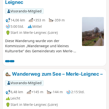
Leignec
Visorando-Mitglied
14,06 km
+353 m
-359 m
5:00 Std.
Mittel
Start in Merle-Leignec (Loire)
Diese Wanderung wurde von der
Kommission „Wanderwege und kleines
Kulturerbe“ des Gemeinderats von Merle-
Leignec angelegt und ermöglicht es Ihnen,
die herrliche Stätte des Saut du Bezan zu
entdecken, aber auch entlang der gesamten
Strecke verschiedene kleine landschaftliche
Wanderweg zum See – Merle-Leignec –
und kulturelle Schätze: die Kapelle Saint-
Roch, die Waschhäuser der Weiler Cubelle,
Visorando-Mitglied
Eclune Haute, Le Cros und L’Ebisaille, den
Brotbackofen von Reffieq sowie Kreuze, die
6,48 km
+145 m
-144 m
2:15 Std.
von den religiösen Überzeugungen jener
Leicht
Zeit zeugen. Von oben haben Sie zudem
Start in Merle-Leignec (Loire)
einen Blick auf den See der Gemeinde und