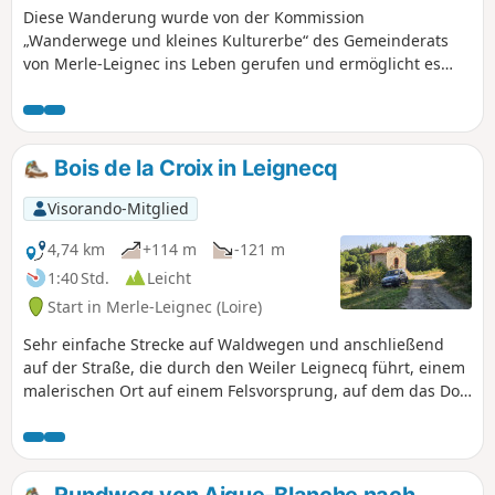
seine herrliche, unberührte
Diese Wanderung wurde von der Kommission
Naturlandschaft. Der Weg ist mit einer
„Wanderwege und kleines Kulturerbe“ des Gemeinderats
eigenen Beschilderung „Sentier du Saut du
von Merle-Leignec ins Leben gerufen und ermöglicht es
Bezan“ markiert und durch eine
Ihnen, entlang der Strecke verschiedene kleine
standardisierte Markierung in Gelb und
landschaftliche und kulturelle Schätze zu entdecken: die
Grün, den Farben der Gemeinde, ergänzt.
Kapelle Saint-Roch, die Waschhäuser der Weiler Cros und
Plexiglas-Tafeln weisen auf alle kleinen
Ebisaille, den Brotbackofen und den Pechofen von Reffiecq.
Bois de la Croix in Leignecq
Kulturgüter der Gemeinde hin.
Sie entdecken auch den See der Gemeinde und seine
herrliche, geschützte Naturlandschaft. Der Rückweg nach
Visorando-Mitglied
Leignecq führt über den „Chemin des Bergères“, der durch
den Wald hinaufführt.
4,74 km
+114 m
-121 m
1:40 Std.
Leicht
Start in Merle-Leignec (Loire)
Sehr einfache Strecke auf Waldwegen und anschließend
auf der Straße, die durch den Weiler Leignecq führt, einem
malerischen Ort auf einem Felsvorsprung, auf dem das Dorf
und seine Kirche liegen. Schöne Aussichtspunkte in einer
natürlichen und ländlichen Umgebung mit einem für diese
Region typischen Dorf.
Rundweg von Aigue-Blanche nach