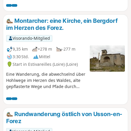
eine druidische Stätte erinnert. Auf dem Rückweg macht
man Halt an der Dorfkirche, unter deren Vorhalle eine
Statue des Heiligen Hilaire steht.
Montarcher: eine Kirche, ein Bergdorf
im Herzen des Forez.
Visorando-Mitglied
9,35 km
+278 m
-277 m
3:30 Std.
Mittel
Start in Estivareilles (Loire) (Loire)
Eine Wanderung, die abwechselnd über
Hohlwege im Herzen des Waldes, alte
gepflasterte Wege und Pfade durch
Wiesen führt und in der Mitte der Tour
die Entdeckung von Montarcher auf
seinem Felsvorsprung bietet.
Wunderschöne Kreuze säumen diese
Rundwanderung östlich von Usson-en-
Route.
Forez