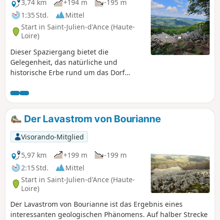
3,74 km
+194 m
-195 m
1:35 Std.
Mittel
Start in Saint-Julien-d'Ance (Haute-
Loire)
Dieser Spaziergang bietet die
Gelegenheit, das natürliche und
historische Erbe rund um das Dorf
Saint-Julien-d’Ance zu entdecken,
insbesondere die Coulée de la
Bourianne.Die Wanderung wurde im
Rahmen des ECHO-Projekts
Der Lavastrom von Bourianne
durchgeführt, das am 1.10.2023 endete.
Sie kann weiterhin unternommen
Visorando-Mitglied
werden, um das Kulturerbe zu
erkunden.
5,97 km
+199 m
-199 m
2:15 Std.
Mittel
Start in Saint-Julien-d'Ance (Haute-
Loire)
Der Lavastrom von Bourianne ist das Ergebnis eines
interessanten geologischen Phänomens. Auf halber Strecke