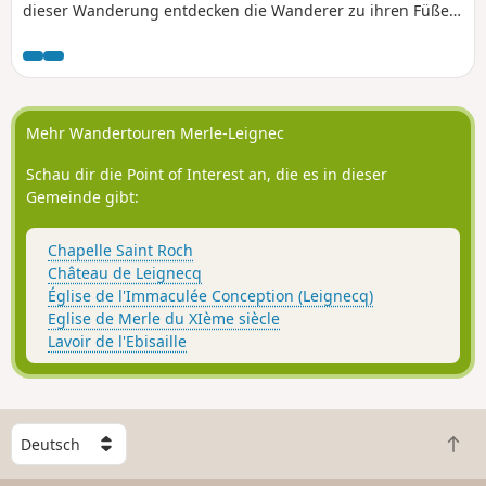
dieser Wanderung entdecken die Wanderer zu ihren Füßen
ein imposantes Geröllfeld aus Basaltorgeln und in der
Ferne das Massif du Forez.
Mehr Wandertouren Merle-Leignec
Schau dir die Point of Interest an, die es in dieser
Gemeinde gibt:
Chapelle Saint Roch
Château de Leignecq
Église de l'Immaculée Conception (Leignecq)
Eglise de Merle du XIème siècle
Lavoir de l'Ebisaille
W
Z
ä
u
h