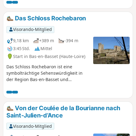
unbestreitbarer Pluspunkt für neugierige Kinder!
Das Schloss Rochebaron
Visorando-Mitglied
9,18 km
+389 m
-394 m
3:45 Std.
Mittel
Start in Bas-en-Basset (Haute-Loire)
Das Schloss Rochebaron ist eine
symbolträchtige Sehenswürdigkeit in
der Region Bas-en-Basset und
Monistrol-sur-Loire. Von hier aus hat
man einen wunderschönen Blick
zunächst auf die Loire und auf dem
Rückweg auf das Meygal-Massiv.
Von der Coulée de la Bourianne nach
Saint-Julien-d’Ance
Visorando-Mitglied