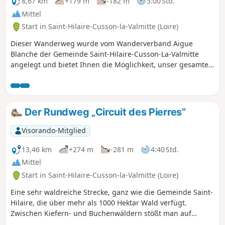
8,67 km
+179 m
-182 m
3:00 Std.
Mittel
Start in Saint-Hilaire-Cusson-la-Valmitte (Loire)
Dieser Wanderweg wurde vom Wanderverband Aigue
Blanche der Gemeinde Saint-Hilaire-Cusson-La-Valmitte
angelegt und bietet Ihnen die Möglichkeit, unser gesamtes
lokales Kulturerbe zu entdecken. Entdecken Sie zwischen
Flüssen, Wäldern, Weilern und alten Steinen die
Naturschätze unserer Region und tauchen Sie ein in die
Artenvielfalt.
Der Rundweg „Circuit des Pierres”
Visorando-Mitglied
13,46 km
+274 m
-281 m
4:40 Std.
Mittel
Start in Saint-Hilaire-Cusson-la-Valmitte (Loire)
Eine sehr waldreiche Strecke, ganz wie die Gemeinde Saint-
Hilaire, die über mehr als 1000 Hektar Wald verfügt.
Zwischen Kiefern- und Buchenwäldern stößt man auf
kuriose Felsen, wie den Pierre-Siège de Saint-Martin, der an