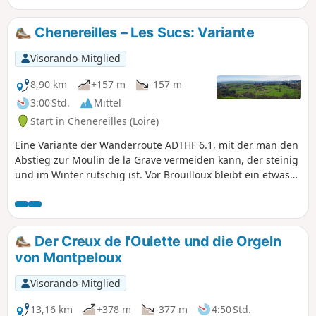
Chenereilles – Les Sucs: Variante
Visorando-Mitglied
8,90 km
+157 m
-157 m
3:00 Std.
Mittel
Start in Chenereilles (Loire)
Eine Variante der Wanderroute ADTHF 6.1, mit der man den
Abstieg zur Moulin de la Grave vermeiden kann, der steinig
und im Winter rutschig ist. Vor Brouilloux bleibt ein etwas
steiler Aufstieg über 100 m. Die Route ermöglicht einen
Spaziergang zwischen den Weilern von Chenereilles mit
schönen Ausblicken auf die Ebene und die Monts du
Lyonnais.
Der Creux de l'Oulette und die Orgeln
von Montpeloux
Visorando-Mitglied
13,16 km
+378 m
-377 m
4:50 Std.