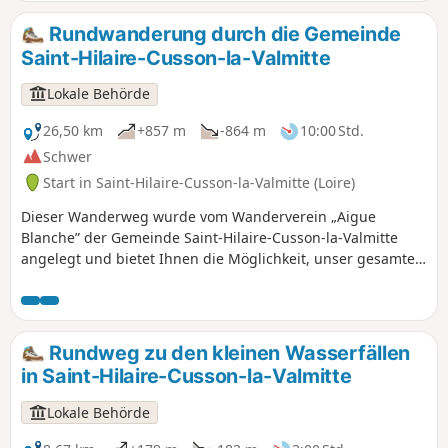
Naturschätze unserer Region und tauchen Sie ein in die
Artenvielfalt.
Rundwanderung durch die Gemeinde
Saint-Hilaire-Cusson-la-Valmitte
Lokale Behörde
26,50 km
+857 m
-864 m
10:00 Std.
Schwer
Start in Saint-Hilaire-Cusson-la-Valmitte (Loire)
Dieser Wanderweg wurde vom Wanderverein „Aigue
Blanche” der Gemeinde Saint-Hilaire-Cusson-la-Valmitte
angelegt und bietet Ihnen die Möglichkeit, unser gesamtes
lokales Kulturerbe zu entdecken. Entdecken Sie zwischen
Flüssen, Wäldern, Weilern und alten Steinen die
Naturschätze unserer Region und tauchen Sie ein in die
Artenvielfalt.
Rundweg zu den kleinen Wasserfällen
in Saint-Hilaire-Cusson-la-Valmitte
Lokale Behörde