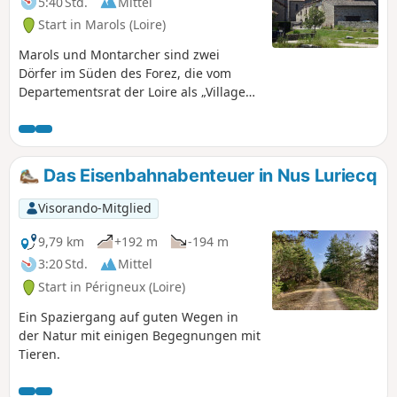
5:40 Std.
Mittel
Start in Marols (Loire)
Marols und Montarcher sind zwei
Dörfer im Süden des Forez, die vom
Departementsrat der Loire als „Villages
et cités de caractère” (Dörfer und Städte
mit Charakter) ausgezeichnet wurden.
Beide verfügen über eine gut erhaltene
mittelalterliche Architektur,
Das Eisenbahnabenteuer in Nus Luriecq
insbesondere ihre Wehrkirchen.
Montarcher ist ein kleines Dorf auf
Visorando-Mitglied
einem Felsvorsprung und bietet einen
herrlichen Panoramablick vom Mont
9,79 km
+192 m
-194 m
Blanc bis zum Mont Mézenc. Die
3:20 Std.
Mittel
Wanderung führt hauptsächlich durch
Start in Périgneux (Loire)
den Wald und folgt teilweise dem
„Chemin des Brigands” (Weg der
Ein Spaziergang auf guten Wegen in
Räuber).
der Natur mit einigen Begegnungen mit
Tieren.