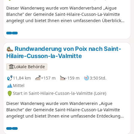
Dieser Wanderweg wurde vom Wanderverband „Aigue
Blanche” der Gemeinde Saint-Hilaire-Cusson-La-Valmitte
angelegt und bietet Ihnen einen umfassenden Überblick
über unser lokales Kulturerbe. Entdecken Sie zwischen
Flüssen, Wäldern, Weilern und alten Steinen die
Naturschätze unserer Region und tauchen Sie ein in die
Artenvielfalt.
Rundwanderung von Poix nach Saint-
Hilaire-Cusson-la-Valmitte
Lokale Behörde
11,84 km
+157 m
-159 m
3:50 Std.
Mittel
Start in Saint-Hilaire-Cusson-la-Valmitte (Loire)
Dieser Wanderweg wurde vom Wanderverein „Aigue
Blanche” der Gemeinde Saint-Hilaire-Cusson-La-Valmitte
angelegt und bietet Ihnen eine umfassende Entdeckung
unseres lokalen Kulturerbes. Entdecken Sie zwischen
Flüssen, Wäldern, Weilern und alten Steinen die