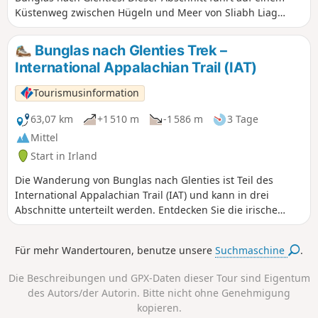
Küstenweg zwischen Hügeln und Meer von Sliabh Liag
nach Malinmore. Entdecken Sie die irische Topografie und
ihre fantastischen Ausblicke über das Meer.
Bunglas nach Glenties Trek –
International Appalachian Trail (IAT)
Tourismusinformation
63,07 km
+1 510 m
-1 586 m
3 Tage
Mittel
Start in Irland
Die Wanderung von Bunglas nach Glenties ist Teil des
International Appalachian Trail (IAT) und kann in drei
Abschnitte unterteilt werden. Entdecken Sie die irische
Topografie und ihre fantastischen Ausblicke über das Meer.
Der erste Abschnitt der Wanderung von Bunglas nach
Für mehr Wandertouren, benutze unsere
Suchmaschine
.
Glenties führt auf einem Küstenweg zwischen Hügeln und
Meer von Sliabh Liag nach Malinmore. Der zweite Abschnitt
Die Beschreibungen und GPX-Daten dieser Tour sind Eigentum
der Wanderung von Bunglas nach Glenties führt auf einem
des Autors/der Autorin. Bitte nicht ohne Genehmigung
Bergpfad zwischen Hügeln von Malinmore nach Maghera.
kopieren.
Der letzte Abschnitt der Wanderung von Bunglas nach