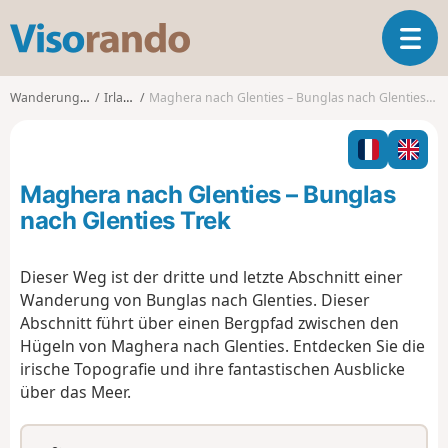
V
T
i
o
s
g
o
Wanderungen
Irland
Maghera nach Glenties – Bunglas nach Glenties Trek
g
r
l
a
e
n
n
d
Maghera nach Glenties – Bunglas
a
o
v
nach Glenties Trek
i
g
Dieser Weg ist der dritte und letzte Abschnitt einer
a
Wanderung von Bunglas nach Glenties. Dieser
t
i
Abschnitt führt über einen Bergpfad zwischen den
o
Hügeln von Maghera nach Glenties. Entdecken Sie die
n
irische Topografie und ihre fantastischen Ausblicke
über das Meer.