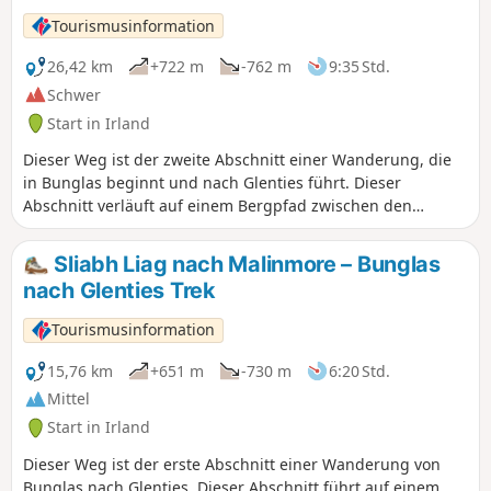
Tourismusinformation
26,42 km
+722 m
-762 m
9:35 Std.
Schwer
Start in Irland
Dieser Weg ist der zweite Abschnitt einer Wanderung, die
in Bunglas beginnt und nach Glenties führt. Dieser
Abschnitt verläuft auf einem Bergpfad zwischen den
Hügeln von Malinmore nach Maghera. Entdecken Sie die
irische Topografie und ihre fantastischen Ausblicke über
Sliabh Liag nach Malinmore – Bunglas
das Meer.
nach Glenties Trek
Tourismusinformation
15,76 km
+651 m
-730 m
6:20 Std.
Mittel
Start in Irland
Dieser Weg ist der erste Abschnitt einer Wanderung von
Bunglas nach Glenties. Dieser Abschnitt führt auf einem