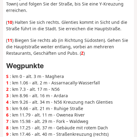
Town) und folgen Sie der Straße, bis Sie eine Y-Kreuzung
erreichen.
(
10
) Halten Sie sich rechts. Glenties kommt in Sicht und die
Straße führt in die Stadt. Sie erreichen die Hauptstraße.
(
11
) Biegen Sie rechts ab (in Richtung Südosten). Gehen Sie
die Hauptstraße weiter entlang, vorbei an mehreren
Restaurants, Geschäften und Pubs. (
Z
)
Wegpunkte
S
: km 0 - alt. 3 m - Maghera
1
: km 1.06 - alt. 2 m - Assarnacally-Wasserfall
2
: km 7.3 - alt. 17 m - N56
3
: km 8.96 - alt. 16 m - Ardara
4
: km 9.26 - alt. 34 m - N56 Kreuzung nach Glenties
5
: km 9.66 - alt. 21 m - Ruhige Straße
6
: km 11.79 - alt. 11 m - Owenea River
7
: km 15.98 - alt. 29 m - Fork – Waldweg
8
: km 17.25 - alt. 37 m - Gebäude mit rotem Dach
9
: km 17.46 - alt. 40 m - Straßenkreuzung (rechts)