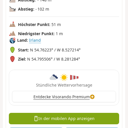
Abstieg:
- 102 m
Höchster Punkt:
51 m
Niedrigster Punkt:
1 m
Land:
Irland
Start:
N 54.76223° / W 8.527214°
Ziel:
N 54.795506° / W 8.281284°
Stündliche Wettervorhersage
Entdecke Visorando Premium
In der mobilen App anzeigen