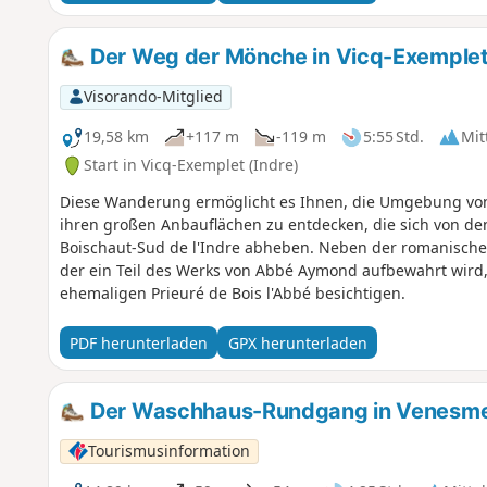
Der Weg der Mönche in Vicq-Exemple
Visorando-Mitglied
19,58 km
+117 m
-119 m
5:55 Std.
Mit
Start in Vicq-Exemplet (Indre)
Diese Wanderung ermöglicht es Ihnen, die Umgebung von 
ihren großen Anbauflächen zu entdecken, die sich von d
Boischaut-Sud de l'Indre abheben. Neben der romanischen 
der ein Teil des Werks von Abbé Aymond aufbewahrt wird,
ehemaligen Prieuré de Bois l'Abbé besichtigen.
PDF herunterladen
GPX herunterladen
Der Waschhaus-Rundgang in Venesm
Tourismusinformation