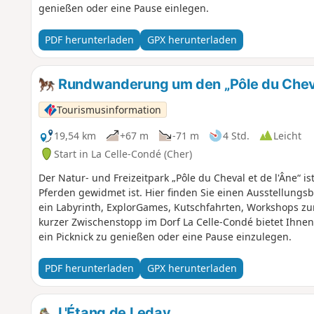
genießen oder eine Pause einlegen.
PDF herunterladen
GPX herunterladen
Rundwanderung um den „Pôle du Cheval
Tourismusinformation
19,54 km
+67 m
-71 m
4 Std.
Leicht
Start in La Celle-Condé (Cher)
Der Natur- und Freizeitpark „Pôle du Cheval et de l'Âne“ 
Pferden gewidmet ist. Hier finden Sie einen Ausstellungsb
ein Labyrinth, ExplorGames, Kutschfahrten, Workshops z
kurzer Zwischenstopp im Dorf La Celle-Condé bietet Ihnen
ein Picknick zu genießen oder eine Pause einzulegen.
PDF herunterladen
GPX herunterladen
L'Étang de Leday