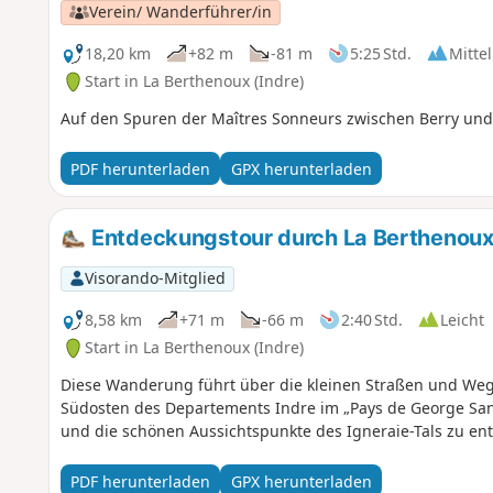
Verein/ Wanderführer/in
18,20 km
+82 m
-81 m
5:25 Std.
Mittel
Start in La Berthenoux (Indre)
Auf den Spuren der Maîtres Sonneurs zwischen Berry und
PDF herunterladen
GPX herunterladen
Entdeckungstour durch La Berthenou
Visorando-Mitglied
8,58 km
+71 m
-66 m
2:40 Std.
Leicht
Start in La Berthenoux (Indre)
Diese Wanderung führt über die kleinen Straßen und Weg
Südosten des Departements Indre im „Pays de George Sand
und die schönen Aussichtspunkte des Igneraie-Tals zu en
PDF herunterladen
GPX herunterladen