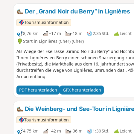
Der „Grand Noir du Berry“ in Lignières
Tourismusinformation
8,76 km
+17 m
-18 m
2:35 Std.
Leicht
Start in Lignières (Cher) (Cher)
Als Wiege der Eselrasse „Grand Noir du Berry“ und Hochb
Ihnen Lignières-en-Berry einen schönen Spaziergang rund
(Privatbesitz), die Markthalle aus dem 16. Jahrhundert s
durchstreifen die Wege von Lignières, umrunden das „Pôl
Arnon entlang.
PDF herunterladen
GPX herunterladen
Die Weinberg- und See-Tour in Lignièr
Tourismusinformation
4,75 km
+42 m
-36 m
1:30 Std.
Leicht