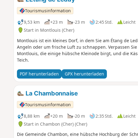
Tourismusinformation
9,53 km
+23 m
-23 m
2:45 Std.
Leicht
Start in Montlouis (Cher)
Montlouis ist ein kleines Dorf, in dem Sie am Étang de L
Angeln oder um frische Luft zu schnappen. Verpassen Sie
Montlouis, die einige hübsche Kleinode birgt, und die Kä
Teich.
PDF herunterladen
GPX herunterladen
La Chambonnaise
Tourismusinformation
8,88 km
+20 m
-20 m
2:35 Std.
Leicht
Start in Chambon (Cher) (Cher)
Die Gemeinde Chambon, eine hübsche Hochburg der Schnec