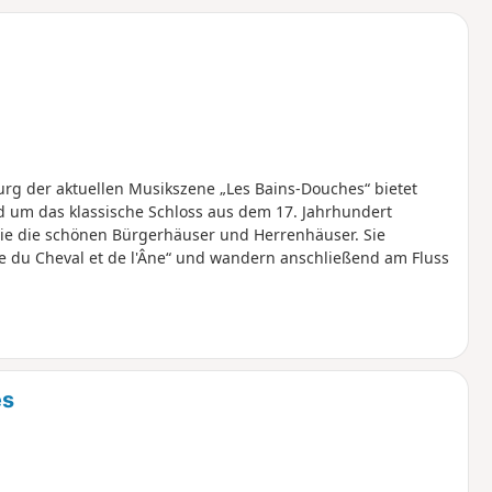
u
n
m
urg der aktuellen Musikszene „Les Bains-Douches“ bietet
 um das klassische Schloss aus dem 17. Jahrhundert
owie die schönen Bürgerhäuser und Herrenhäuser. Sie
e du Cheval et de l'Âne“ und wandern anschließend am Fluss
es