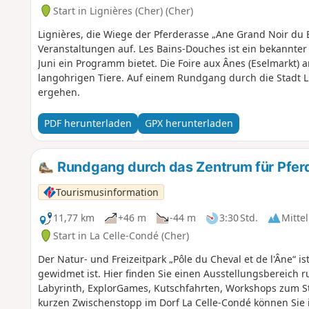
Start in Lignières (Cher) (Cher)
Lignières, die Wiege der Pferderasse „Ane Grand Noir du B
Veranstaltungen auf. Les Bains-Douches ist ein bekannter
Juni ein Programm bietet. Die Foire aux Ânes (Eselmarkt) 
langohrigen Tiere. Auf einem Rundgang durch die Stadt 
ergehen.
PDF herunterladen
GPX herunterladen
Rundgang durch das Zentrum für Pferd
Tourismusinformation
11,77 km
+46 m
-44 m
3:30 Std.
Mittel
Start in La Celle-Condé (Cher)
Der Natur- und Freizeitpark „Pôle du Cheval et de l'Âne“ i
gewidmet ist. Hier finden Sie einen Ausstellungsbereich r
Labyrinth, ExplorGames, Kutschfahrten, Workshops zum S
kurzen Zwischenstopp im Dorf La Celle-Condé können Sie 