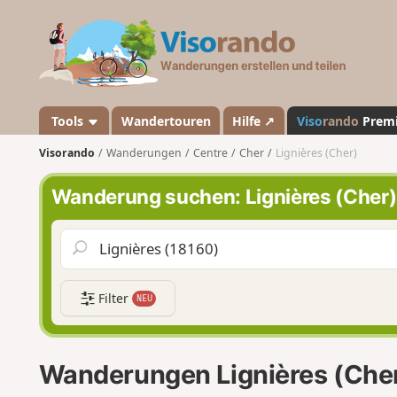
V
i
s
o
r
a
Tools
Wandertouren
Hilfe ↗
Viso
rando
Prem
n
Visorando
Wanderungen
Centre
Cher
Lignières (Cher)
d
o
Wanderung suchen: Lignières (Cher)
Filter
NEU
Wanderungen Lignières (Che