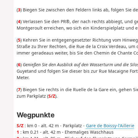
(
3
) Biegen Sie zwischen den Feldern links ab, folgen Sie
(
4
) Verlassen Sie den PR®, der nach rechts abbiegt, und g
Montgeroult erreichen, wo sich ein Kinderspielplatz und e
(
5
) Kehren Sie in entgegengesetzter Richtung vom Hinweg
Straße zu Ihrer Rechten, die Rue de la Croix Verdeau, u
immer geradeaus weiter, bis Sie den Chemin de Chante Co
(
6
)
Genießen Sie den Ausblick auf den Wasserturm und die Silo
Guyetand und folgen Sie dieser bis zur Rue Macaigne Forti
Meter.
(
7
) Biegen Sie rechts in die Ruelle de la Gare ein, gehen S
zum Parkplatz (
S/Z
).
Wegpunkte
S/Z
: km 0 - alt. 42 m - Parkplatz -
Gare de Boissy-l'Aillerie
1
: km 0.21 - alt. 42 m - Ehemaliges Waschhaus