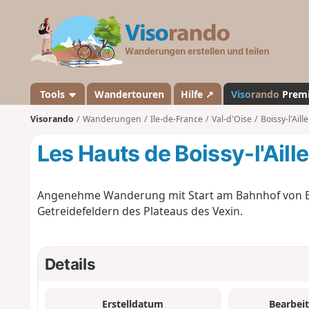
V
i
s
o
r
a
Tools
Wandertouren
Hilfe ↗
Viso
rando
Prem
n
Visorando
Wanderungen
Ile-de-France
Val-d'Oise
Boissy-l'Aille
d
o
Les Hauts de Boissy-l'Aille
Angenehme Wanderung mit Start am Bahnhof von Boi
Getreidefeldern des Plateaus des Vexin.
Details
Erstelldatum
Bearbei