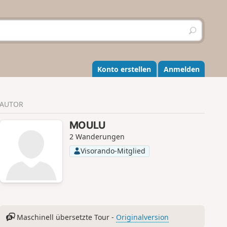
S
u
c
h
e
Konto erstellen
Anmelden
n
AUTOR
MOULU
2 Wanderungen
Visorando-Mitglied
Maschinell übersetzte Tour -
Originalversion