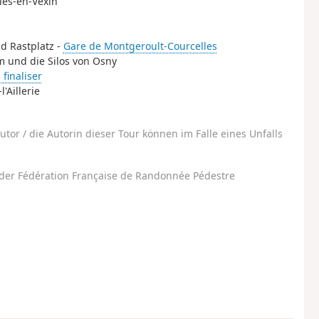
lles-en-Vexin
nd Rastplatz -
Gare de Montgeroult-Courcelles
m und die Silos von Osny
 finaliser
'Aillerie
utor / die Autorin dieser Tour können im Falle eines Unfalls
der Fédération Française de Randonnée Pédestre