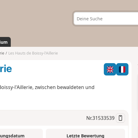
ium
rie
Les Hauts de Boissy-l'Aillerie
rie
ssy-l'Aillerie, zwischen bewaldeten und
Nr.
31533539
tungsdatum
Letzte Bewertung