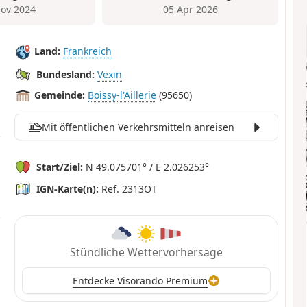
ov 2024
05 Apr 2026
Land:
Frankreich
Bundesland:
Vexin
Gemeinde:
Boissy-l'Aillerie
(95650)
Mit öffentlichen Verkehrsmitteln anreisen
Start/Ziel:
N 49.075701° / E 2.026253°
IGN-Karte(n):
Ref. 2313OT
Stündliche Wettervorhersage
Entdecke Visorando Premium