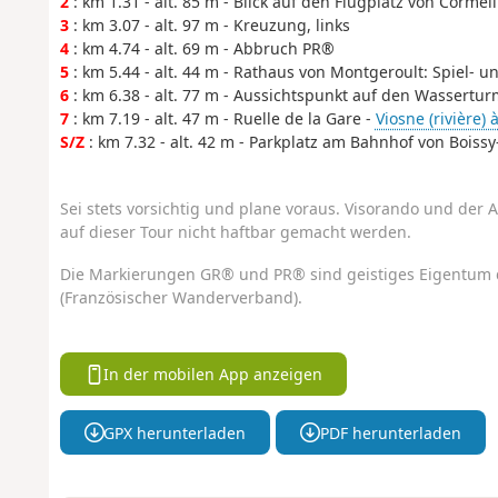
2
: km 1.31 - alt. 85 m - Blick auf den Flugplatz von Cormei
3
: km 3.07 - alt. 97 m - Kreuzung, links
4
: km 4.74 - alt. 69 m - Abbruch PR®
5
: km 5.44 - alt. 44 m - Rathaus von Montgeroult: Spiel- u
6
: km 6.38 - alt. 77 m - Aussichtspunkt auf den Wassertur
7
: km 7.19 - alt. 47 m - Ruelle de la Gare -
Viosne (rivière) à
S/Z
: km 7.32 - alt. 42 m - Parkplatz am Bahnhof von Boissy-l
Sei stets vorsichtig und plane voraus. Visorando und der A
auf dieser Tour nicht haftbar gemacht werden.
Die Markierungen GR® und PR® sind geistiges Eigentum 
(Französischer Wanderverband).
In der mobilen App anzeigen
GPX herunterladen
PDF herunterladen