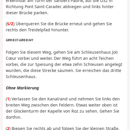
erkennbar am Turm der Sanders-Fabrik, auf die D32 in
Richtung Pont Saint-Caradec abbiegen und links hinter
dieser Brücke parken.
(
S/Z
) Überqueren Sie die Brücke erneut und gehen Sie
rechts den Treidelpfad hinunter.
GR®®37-GR®®341
Folgen Sie diesem Weg, gehen Sie am Schleusenhaus Joli
Cœur vorbei und weiter. Der Weg führt an acht Teichen
vorbei, die zur Speisung der etwa zehn Schleusen angelegt
wurden, die diese Strecke säumen. Sie erreichen das dritte
Schleusenhaus.
Ohne Markierung
(
1
) Verlassen Sie den Kanalrand und nehmen Sie links den
breiten Weg zwischen den Feldern. Etwas weiter oben ist
der Glockenturm der Kapelle von Roz zu sehen. Gehen Sie
dorthin.
(
2
) Biegen Sie rechts ab und folgen Sie der kleinen Straße,