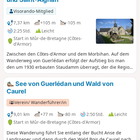
Visorando-Mitglied
7,37 km
+105 m
-105 m
2:25 Std.
Leicht
Start in Mûr-de-Bretagne (Côtes-
d'Armor)
Zwischen den Côtes-d'Armor und dem Morbihan. Auf dem
Wanderweg von Guerlédan erfolgt der Aufstieg bis man
den um 1930 erbauten Staudamm überragt, der die Region
mit Strom versorgen sollte, und wandert dann durch Heide
und Wald hinunter zum Kanal von Nantes nach Brest. Beim
See von Guerlédan und Wald von
Durchqueren des Ortes Saint-Aignan kommt man an einer
Caurel
kleinen, sehenswerten Kirche und am Elektrizitätsmuseum
vorbei. Sehenswert ist auch der kleine Staudamm von Saint-
Verein/ Wanderführer/in
Aignan am Ortsausgang.
9,01 km
+77 m
-80 m
2:50 Std.
Leicht
Start in Mûr-de-Bretagne (Côtes-d'Armor)
Diese Wanderung führt Sie entlang der Bucht Anse de
Landroanec und dann durch den Wald Bois de Caurel nach