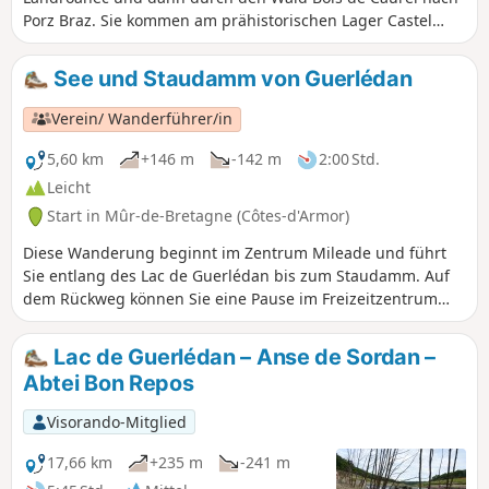
Porz Braz. Sie kommen am prähistorischen Lager Castel
Finans vorbei, bevor Sie durch den Wald zurück nach Porz
Braz wandern.
See und Staudamm von Guerlédan
Verein/ Wanderführer/in
5,60 km
+146 m
-142 m
2:00 Std.
Leicht
Start in Mûr-de-Bretagne (Côtes-d'Armor)
Diese Wanderung beginnt im Zentrum Mileade und führt
Sie entlang des Lac de Guerlédan bis zum Staudamm. Auf
dem Rückweg können Sie eine Pause im Freizeitzentrum
einlegen, bevor Sie den Bois Cornec durchqueren.
Lac de Guerlédan – Anse de Sordan –
Abtei Bon Repos
Visorando-Mitglied
17,66 km
+235 m
-241 m