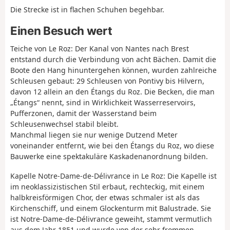
Die Strecke ist in flachen Schuhen begehbar.
Einen Besuch wert
Teiche von Le Roz: Der Kanal von Nantes nach Brest
entstand durch die Verbindung von acht Bächen. Damit die
Boote den Hang hinuntergehen können, wurden zahlreiche
Schleusen gebaut: 29 Schleusen von Pontivy bis Hilvern,
davon 12 allein an den Étangs du Roz. Die Becken, die man
„Étangs“ nennt, sind in Wirklichkeit Wasserreservoirs,
Pufferzonen, damit der Wasserstand beim
Schleusenwechsel stabil bleibt.
Manchmal liegen sie nur wenige Dutzend Meter
voneinander entfernt, wie bei den Étangs du Roz, wo diese
Bauwerke eine spektakuläre Kaskadenanordnung bilden.
Kapelle Notre-Dame-de-Délivrance in Le Roz: Die Kapelle ist
im neoklassizistischen Stil erbaut, rechteckig, mit einem
halbkreisförmigen Chor, der etwas schmaler ist als das
Kirchenschiff, und einem Glockenturm mit Balustrade. Sie
ist Notre-Dame-de-Délivrance geweiht, stammt vermutlich
aus dem Jahr 1851 und wurde von der sehr frommen