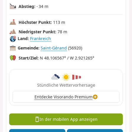
Abstieg:
- 34 m
Höchster Punkt:
113 m
Niedrigster Punkt:
78 m
Land:
Frankreich
Gemeinde:
Saint-Gérand
(56920)
Start/Ziel:
N 48.106567° / W 2.921265°
Stündliche Wettervorhersage
Entdecke Visorando Premium
In der mobilen App anzeigen