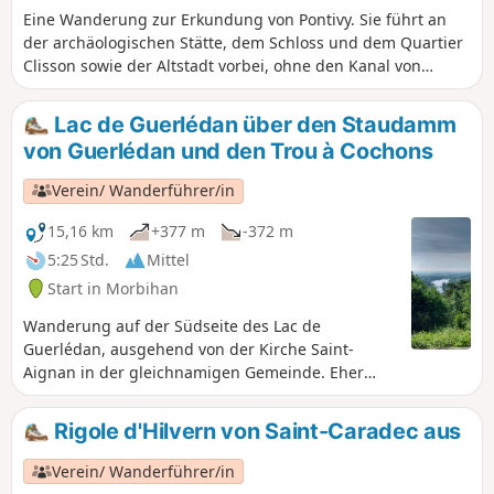
Eine Wanderung zur Erkundung von Pontivy. Sie führt an
der archäologischen Stätte, dem Schloss und dem Quartier
Clisson sowie der Altstadt vorbei, ohne den Kanal von
Nantes nach Brest zu vergessen.
Lac de Guerlédan über den Staudamm
von Guerlédan und den Trou à Cochons
Verein/ Wanderführer/in
15,16 km
+377 m
-372 m
5:25 Std.
Mittel
Start in Morbihan
Wanderung auf der Südseite des Lac de
Guerlédan, ausgehend von der Kirche Saint-
Aignan in der gleichnamigen Gemeinde. Eher
idyllische Strecke mit einigen Bauernhöfen. Die
Strecke verläuft am Seeufer entlang sowie durch
Rigole d'Hilvern von Saint-Caradec aus
den Wald, der den See umgibt. Sehr
abwechslungsreiche Landschaften. Zahlreiche
Verein/ Wanderführer/in
Wege ermöglichen es, die Strecke zu variieren.