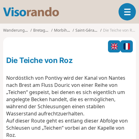
V
T
i
o
s
g
o
Wanderungen
Bretagne
Morbihan
Saint-Gérand
Die Teiche von Roz
g
r
l
a
e
n
n
d
Die Teiche von Roz
a
o
v
i
Nordöstlich von Pontivy wird der Kanal von Nantes
g
nach Brest am Fluss Douric von einer Reihe von
a
„Teichen“ gespeist, bei denen es sich eigentlich um
t
angelegte Becken handelt, die es ermöglichen,
i
o
während der Schleusungen einen stabilen
n
Wasserstand aufrechtzuerhalten.
Auf dieser Route geht es entlang dieser Abfolge von
Schleusen und „Teichen“ vorbei an der Kapelle von
Roz.