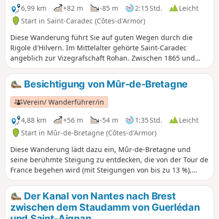
6,99 km
+82 m
-85 m
2:15 Std.
Leicht
Start in Saint-Caradec (Côtes-d'Armor)
Diese Wanderung führt Sie auf guten Wegen durch die
Rigole d'Hilvern. Im Mittelalter gehörte Saint-Caradec
angeblich zur Vizegrafschaft Rohan. Zwischen 1865 und
1870 gab es eine Pockenepidemie. Es gab 45 Todesfälle. Im
Jahr 1902 brach in der Region eine Typhusepidemie aus.
Besichtigung von Mûr-de-Bretagne
Verein/ Wanderführer/in
4,88 km
+56 m
-54 m
1:35 Std.
Leicht
Start in Mûr-de-Bretagne (Côtes-d'Armor)
Diese Wanderung lädt dazu ein, Mûr-de-Bretagne und
seine berühmte Steigung zu entdecken, die von der Tour de
France begehen wird (mit Steigungen von bis zu 13 %),
ganz zu schweigen von der Kirche Sainte-Suzanne und
vielen anderen Sehenswürdigkeiten, die man bei einem
Der Kanal von Nantes nach Brest
Bummel durch die Straßen entdecken kann.
zwischen dem Staudamm von Guerlédan
und Saint-Aignan