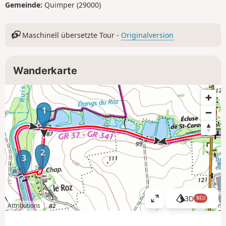
Gemeinde:
Quimper (29000)
Maschinell übersetzte Tour -
Originalversion
Wanderkarte
1
2
3
3D
NEU
K
Attributions
a
r