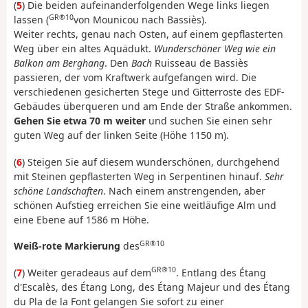
(
5
) Die beiden aufeinanderfolgenden Wege links liegen
GR®10
lassen (
von Mounicou nach Bassiès).
Weiter rechts, genau nach Osten, auf einem gepflasterten
Weg über ein altes Aquädukt.
Wunderschöner Weg wie ein
Balkon am Berghang
. Den
Bach
Ruisseau de Bassiès
passieren, der vom Kraftwerk aufgefangen wird. Die
verschiedenen gesicherten Stege und Gitterroste des EDF-
Gebäudes überqueren und am Ende der Straße ankommen.
Gehen Sie etwa 70 m weiter
und suchen Sie einen sehr
guten Weg auf der linken Seite (Höhe 1150 m).
(
6
) Steigen Sie auf diesem wunderschönen, durchgehend
mit Steinen gepflasterten Weg in Serpentinen hinauf.
Sehr
schöne Landschaften
. Nach einem anstrengenden, aber
schönen Aufstieg erreichen Sie eine weitläufige Alm und
eine Ebene auf 1586 m Höhe.
GR®10
Weiß-rote Markierung
des
GR®10
(
7
) Weiter geradeaus auf dem
. Entlang des Étang
d'Escalès, des Étang Long, des Étang Majeur und des Étang
du Pla de la Font gelangen Sie sofort zu einer