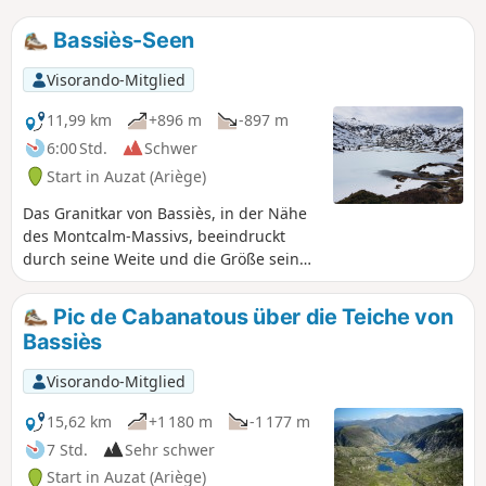
Bassiès-Seen
Visorando-Mitglied
11,99 km
+896 m
-897 m
6:00 Std.
Schwer
Start in Auzat (Ariège)
Das Granitkar von Bassiès, in der Nähe
des Montcalm-Massivs, beeindruckt
durch seine Weite und die Größe seiner
Seen. Der Zugang erfolgt am rechten
Ufer des sehr tief eingeschnittenen
Pic de Cabanatous über die Teiche von
Bassiès-Baches über einen bequemen,
Bassiès
aber steilen Weg, der durch einen
schönen Wald führt, bevor er auf eine
Visorando-Mitglied
Felsbarriere trifft, die den ersten See
ankündigt. Der Abstieg erfolgt auf der
15,62 km
+1 180 m
-1 177 m
anderen Seite des Baches über einen
7 Std.
Sehr schwer
ebenso steilen, aber sehr gut
Start in Auzat (Ariège)