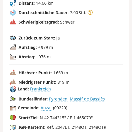
Distanz:
14,66 km
Durchschnittliche Dauer:
7:00 Std.
Schwierigkeitsgrad:
Schwer
Zurück zum Start:
Ja
Aufstieg:
+ 979 m
Abstieg:
- 976 m
Höchster Punkt:
1 669 m
Niedrigster Punkt:
819 m
Land:
Frankreich
Bundesländer:
Pyrenäen
,
Massif de Bassiès
Gemeinde:
Auzat
(09220)
Start/Ziel:
N 42.744315° / E 1.465079°
IGN-Karte(n):
Ref. 2047ET, 2148OT, 2148OTR