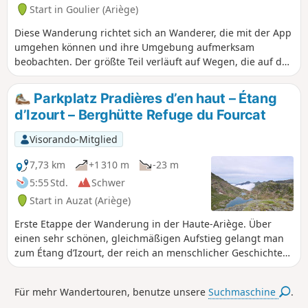
Start in Goulier (Ariège)
Diese Wanderung richtet sich an Wanderer, die mit der App
umgehen können und ihre Umgebung aufmerksam
beobachten. Der größte Teil verläuft auf Wegen, die auf der
Karte eingezeichnet sind, aber oft schwer zu erkennen sind.
Keine Wegmarkierungen ab dem Col de Grail, einige
Parkplatz Pradières d’en haut – Étang
Abschnitte sind jedoch gut sichtbar und geben Sicherheit
d’Izourt – Berghütte Refuge du Fourcat
hinsichtlich der Route. Bei Nebelgefahr oder nach Regen
sollte man sich nicht auf diese Tour begeben, da der
Visorando-Mitglied
Abstieg im Gispet sehr schwierig werden könnte. Ansonsten
bieten sich bemerkenswerte Ausblicke auf die Pique
7,73 km
+1 310 m
-23 m
d’Endron, den Vicdessos, den Pic des Trois Seigneur, den
5:55 Std.
Schwer
Montcalm und andere...
Start in Auzat (Ariège)
Erste Etappe der Wanderung in der Haute-Ariège. Über
einen sehr schönen, gleichmäßigen Aufstieg gelangt man
zum Étang d’Izourt, der reich an menschlicher Geschichte
ist. Danach folgt ein anspruchsvoller Aufstieg bis zum Orri
de la Caudière. Nachdem man die rustikale Brücke
Für mehr Wandertouren, benutze unsere
Suchmaschine
.
überquert hat, folgt erneut ein sehr steiler Aufstieg zum