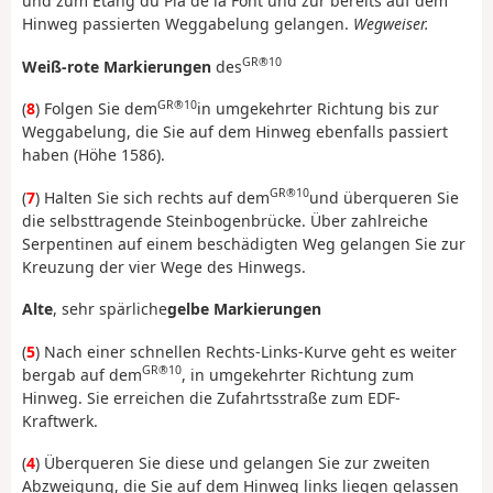
und zum Étang du Pla de la Font und zur bereits auf dem
Hinweg passierten Weggabelung gelangen.
Wegweiser.
GR®10
Weiß-rote Markierungen
des
GR®10
(
8
) Folgen Sie dem
in umgekehrter Richtung bis zur
Weggabelung, die Sie auf dem Hinweg ebenfalls passiert
haben (Höhe 1586).
GR®10
(
7
) Halten Sie sich rechts auf dem
und überqueren Sie
die selbsttragende Steinbogenbrücke. Über zahlreiche
Serpentinen auf einem beschädigten Weg gelangen Sie zur
Kreuzung der vier Wege des Hinwegs.
Alte
, sehr spärliche
gelbe Markierungen
(
5
) Nach einer schnellen Rechts-Links-Kurve geht es weiter
GR®10
bergab auf dem
, in umgekehrter Richtung zum
Hinweg. Sie erreichen die Zufahrtsstraße zum EDF-
Kraftwerk.
(
4
) Überqueren Sie diese und gelangen Sie zur zweiten
Abzweigung, die Sie auf dem Hinweg links liegen gelassen