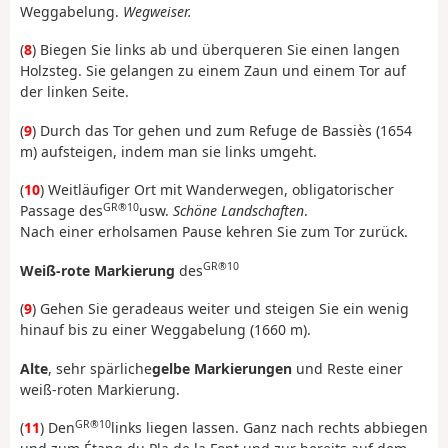
Weggabelung.
Wegweiser.
(
8
) Biegen Sie links ab und überqueren Sie einen langen
Holzsteg. Sie gelangen zu einem Zaun und einem Tor auf
der linken Seite.
(
9
) Durch das Tor gehen und zum Refuge de Bassiès (1654
m) aufsteigen, indem man sie links umgeht.
(
10
) Weitläufiger Ort mit Wanderwegen, obligatorischer
GR®10
Passage des
usw.
Schöne Landschaften
.
Nach einer erholsamen Pause kehren Sie zum Tor zurück.
GR®10
Weiß-rote Markierung
des
(
9
) Gehen Sie geradeaus weiter und steigen Sie ein wenig
hinauf bis zu einer Weggabelung (1660 m).
Alte
, sehr spärliche
gelbe Markierungen
und Reste einer
weiß-roten Markierung.
GR®10
(
11
) Den
links liegen lassen. Ganz nach rechts abbiegen