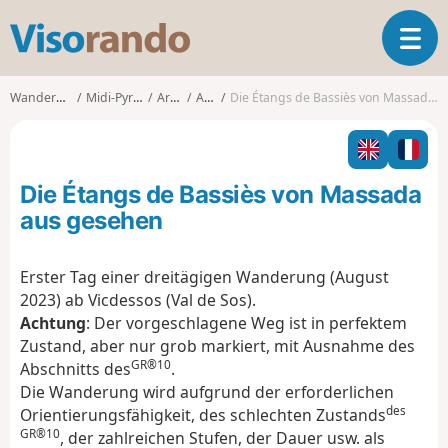
V
T
i
o
s
g
o
Wanderungen
Midi-Pyrénées
Ariège
Auzat
Die Étangs de Bassiès von Massada aus gesehen
g
r
l
a
e
n
n
d
Die Étangs de Bassiès von Massada
a
o
v
aus gesehen
i
g
Erster Tag einer dreitägigen Wanderung (August
a
2023) ab Vicdessos (Val de Sos).
t
i
Achtung
: Der vorgeschlagene Weg ist in perfektem
o
Zustand, aber nur grob markiert, mit Ausnahme des
n
GR®10
Abschnitts des
.
Die Wanderung wird aufgrund der erforderlichen
des
Orientierungsfähigkeit, des schlechten Zustands
GR®10
, der zahlreichen Stufen, der Dauer usw. als