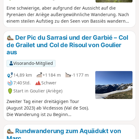
gepflegten, mit Steinen gepflasterten
Saumweg.
Eine schwierige, aber aufgrund der Aussicht auf die
Pyrenäen der Ariège außergewöhnliche Wanderung. Nach
einem steilen Aufstieg zu den Seen von Bassiès wandern
Sie an diesen entlang, bevor Sie weiter aufsteigen und den
Pic de Cabanatous erreichen, einen Aussichtspunkt mit
Der Pic du Sarrasi und der Garbié – Col
360°-Blick vom Tarbésou bis zum Mont Vallier.
de Grailet und Col de Risoul von Goulier
aus
Visorando-Mitglied
14,89 km
+1 184 m
-1 177 m
7:40 Std.
Schwer
Start in Goulier (Ariège)
Zweiter Tag einer dreitägigen Tour
(August 2023) ab Vicdessos (Val de Sos).
Die Wanderung ist zu Beginn
anspruchsvoll. Von (2) bis (8), Steigung
30 %, Entfernung 3 km, positiver
Rundwanderung zum Aquädukt von
Höhenunterschied 1000 m. Hinter dem
Marc