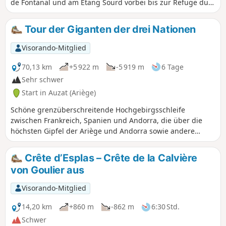
de Fontanal und am Étang Sourd vorbei bis zur Refuge du
Pinet. Der Höhenunterschied ist dennoch beträchtlich.
Tour der Giganten der drei Nationen
Visorando-Mitglied
70,13 km
+5 922 m
-5 919 m
6 Tage
Sehr schwer
Start in Auzat (Ariège)
Schöne grenzüberschreitende Hochgebirgsschleife
zwischen Frankreich, Spanien und Andorra, die über die
höchsten Gipfel der Ariège und Andorra sowie andere
symbolträchtige Gipfel der Region führt. Außerdem können
Sie zahlreiche Seen und Teiche sowie eine Vielzahl
Crête d’Esplas – Crête de la Calvière
unterschiedlicher Landschaften (Wälder, Almen,
von Goulier aus
Geröllfelder...) entdecken, die alle Wanderer begeistern
werden. Diese Wanderung führt uns durch drei Naturparks:
Visorando-Mitglied
den Regionalen Naturpark der Pyrenäen von Ariège, den
Naturpark Alt Pirineu und den Naturpark des Coma
14,20 km
+860 m
-862 m
6:30 Std.
Pedrosa-Tals.
Schwer