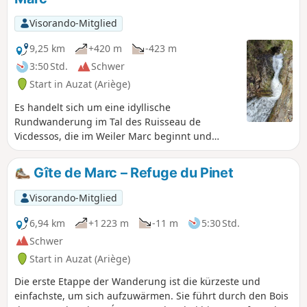
(6) belohnen die wunderschönen
Landschaften für die Anstrengung, die
Visorando-Mitglied
nötig ist, um die Crête du Sarrasi (8) zu
erreichen. Von diesem hohen Punkt aus
9,25 km
+420 m
-423 m
folgt ein schöner Abstieg, immer mit
3:50 Std.
Schwer
herrlichen Ausblicken. Vom Col de Grail
Start in Auzat (Ariège)
(13) aus ist der Rückweg über
denGR®10wesentlich angenehmer.
Es handelt sich um eine idyllische
Hinweis: Nach dem (6) bis zum
Rundwanderung im Tal des Ruisseau de
(12)verläuft die Strecke im offenen
Vicdessos, die im Weiler Marc beginnt und
Gelände.
gleich zu Beginn einen steilen Aufstieg
aufweist, auf den auf halber Strecke ein
Gîte de Marc – Refuge du Pinet
ordentlicher Abstieg folgt. Die Strecke verläuft
auf Feldwegen oder betonierten Wegen.
Visorando-Mitglied
6,94 km
+1 223 m
-11 m
5:30 Std.
Schwer
Start in Auzat (Ariège)
Die erste Etappe der Wanderung ist die kürzeste und
einfachste, um sich aufzuwärmen. Sie führt durch den Bois