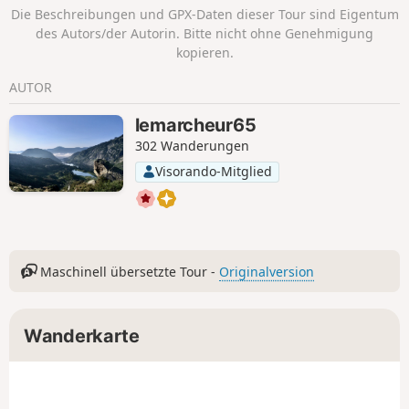
kleinen Étang du Fourcat. Der weitere Weg bis zur
Die Beschreibungen und GPX-Daten dieser Tour sind Eigentum
Berghütte „Refuge de l’Étang du Fourcat“ ist angenehmer.
des Autors/der Autorin. Bitte nicht ohne Genehmigung
Sehr steiler Aufstieg zur Berghütte „Refuge du Fourcat“ mit
kopieren.
einer durchschnittlichen Steigung von 17 %. Achtung: Vom
Étang d’Izourt bis zur Berghütte beträgt die Steigung 24 %.
AUTOR
lemarcheur65
302 Wanderungen
Visorando-Mitglied
Maschinell übersetzte Tour -
Originalversion
Wanderkarte