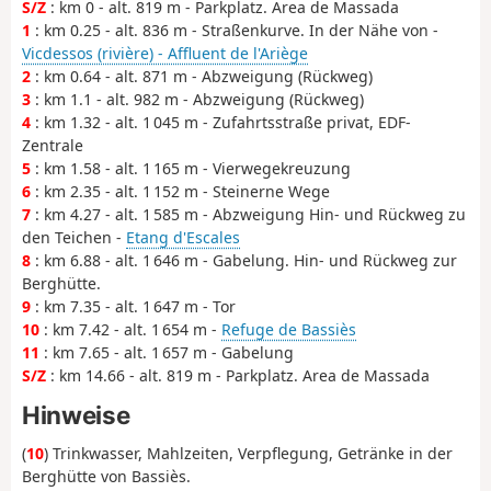
S/Z
: km 0 - alt. 819 m - Parkplatz. Area de Massada
1
: km 0.25 - alt. 836 m - Straßenkurve. In der Nähe von -
Vicdessos (rivière) - Affluent de l'Ariège
2
: km 0.64 - alt. 871 m - Abzweigung (Rückweg)
3
: km 1.1 - alt. 982 m - Abzweigung (Rückweg)
4
: km 1.32 - alt. 1 045 m - Zufahrtsstraße privat, EDF-
Zentrale
5
: km 1.58 - alt. 1 165 m - Vierwegekreuzung
6
: km 2.35 - alt. 1 152 m - Steinerne Wege
7
: km 4.27 - alt. 1 585 m - Abzweigung Hin- und Rückweg zu
den Teichen -
Etang d'Escales
8
: km 6.88 - alt. 1 646 m - Gabelung. Hin- und Rückweg zur
Berghütte.
9
: km 7.35 - alt. 1 647 m - Tor
10
: km 7.42 - alt. 1 654 m -
Refuge de Bassiès
11
: km 7.65 - alt. 1 657 m - Gabelung
S/Z
: km 14.66 - alt. 819 m - Parkplatz. Area de Massada
Hinweise
(
10
) Trinkwasser, Mahlzeiten, Verpflegung, Getränke in der
Berghütte von Bassiès.