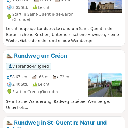
3:05 Std.
Leicht
Start in Saint-Quentin-de-Baron
(Gironde)
Leicht hügelige Landstrecke rund um Saint-Quentin-de-
Baron: schöne Kirchen, Unterholz, schöne Anwesen, kleine
Weiler, Getreidefelder und einige Weinberge.
Rundweg um Créon
Visorando-Mitglied
8,67 km
+66 m
-72 m
2:40 Std.
Leicht
Start in Créon (Gironde)
Sehr flache Wanderung: Radweg Lapébie, Weinberge,
Unterholz...
Rundweg in St-Quentin: Natur und