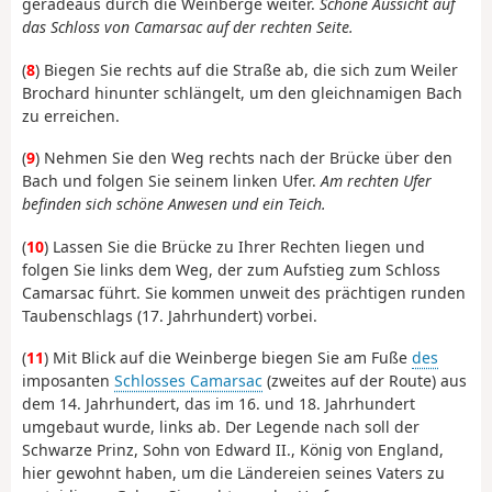
geradeaus durch die Weinberge weiter.
Schöne Aussicht auf
das Schloss von Camarsac auf der rechten Seite.
(
8
) Biegen Sie rechts auf die Straße ab, die sich zum Weiler
Brochard hinunter schlängelt, um den gleichnamigen Bach
zu erreichen.
(
9
) Nehmen Sie den Weg rechts nach der Brücke über den
Bach und folgen Sie seinem linken Ufer.
Am rechten Ufer
befinden sich schöne Anwesen und ein Teich.
(
10
) Lassen Sie die Brücke zu Ihrer Rechten liegen und
folgen Sie links dem Weg, der zum Aufstieg zum Schloss
Camarsac führt. Sie kommen unweit des prächtigen runden
Taubenschlags (17. Jahrhundert) vorbei.
(
11
) Mit Blick auf die Weinberge biegen Sie am Fuße
des
imposanten
Schlosses Camarsac
(zweites auf der Route) aus
dem 14. Jahrhundert, das im 16. und 18. Jahrhundert
umgebaut wurde, links ab. Der Legende nach soll der
Schwarze Prinz, Sohn von Edward II., König von England,
hier gewohnt haben, um die Ländereien seines Vaters zu