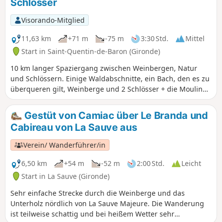
Schlösser
Visorando-Mitglied
11,63 km
+71 m
-75 m
3:30 Std.
Mittel
Start in Saint-Quentin-de-Baron (Gironde)
10 km langer Spaziergang zwischen Weinbergen, Natur
und Schlössern. Einige Waldabschnitte, ein Bach, den es zu
überqueren gilt, Weinberge und 2 Schlösser + die Moulin
Neuf, ein wunderschönes Gebäude.
Gestüt von Camiac über Le Branda und
Cabireau von La Sauve aus
Verein/ Wanderführer/in
6,50 km
+54 m
-52 m
2:00 Std.
Leicht
Start in La Sauve (Gironde)
Sehr einfache Strecke durch die Weinberge und das
Unterholz nördlich von La Sauve Majeure. Die Wanderung
ist teilweise schattig und bei heißem Wetter sehr