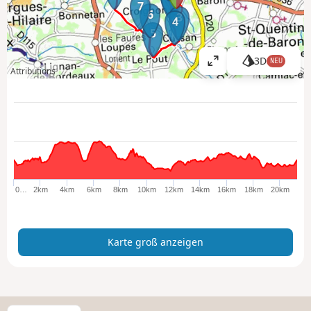
7
6
3
4
5
3D
NEU
K
Attributions
a
r
t
e
g
r
o
ß
0…
2km
4km
6km
8km
10km
12km
14km
16km
18km
20km
a
n
z
Karte groß anzeigen
e
i
g
e
n