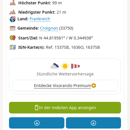
Höchster Punkt:
99 m
Niedrigster Punkt:
21 m
Land:
Frankreich
Gemeinde:
Croignon
(33750)
Start/Ziel:
N 44.819581° / W 0.344938°
IGN-Karte(n):
Ref. 1537SB, 1636O, 1637SB
Stündliche Wettervorhersage
Entdecke Visorando Premium
In der mobilen App anzeigen