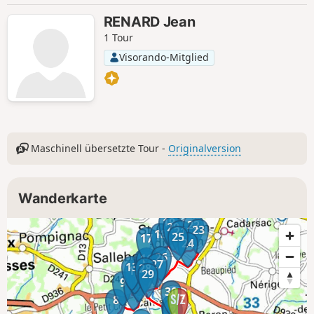
RENARD Jean
1 Tour
Visorando-Mitglied
Maschinell übersetzte Tour -
Originalversion
Wanderkarte
19
22
20
23
21
18
25
17
24
26
16
14
15
27
13
28
12
29
11
9
10
30
8
1
2