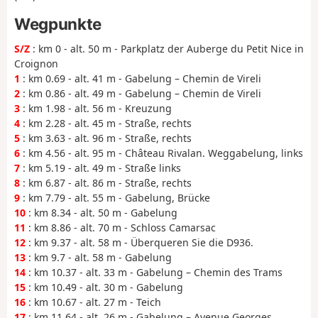
Wegpunkte
S/Z
: km 0 - alt. 50 m - Parkplatz der Auberge du Petit Nice in
Croignon
1
: km 0.69 - alt. 41 m - Gabelung – Chemin de Vireli
2
: km 0.86 - alt. 49 m - Gabelung – Chemin de Vireli
3
: km 1.98 - alt. 56 m - Kreuzung
4
: km 2.28 - alt. 45 m - Straße, rechts
5
: km 3.63 - alt. 96 m - Straße, rechts
6
: km 4.56 - alt. 95 m - Château Rivalan. Weggabelung, links
7
: km 5.19 - alt. 49 m - Straße links
8
: km 6.87 - alt. 86 m - Straße, rechts
9
: km 7.79 - alt. 55 m - Gabelung, Brücke
10
: km 8.34 - alt. 50 m - Gabelung
11
: km 8.86 - alt. 70 m - Schloss Camarsac
12
: km 9.37 - alt. 58 m - Überqueren Sie die D936.
13
: km 9.7 - alt. 58 m - Gabelung
14
: km 10.37 - alt. 33 m - Gabelung – Chemin des Trams
15
: km 10.49 - alt. 30 m - Gabelung
16
: km 10.67 - alt. 27 m - Teich
17
: km 11.64 - alt. 26 m - Gabelung – Avenue Georges