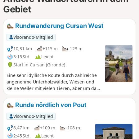
Gebiet
Rundwanderung Cursan West
Visorando-Mitglied
10,31 km
+115 m
-123 m
3:15 Std.
Leicht
Start in Cursan (Gironde)
Eine sehr idyllische Route durch zahlreiche
angenehme Unterholzwälder, Wiesen und
kleine Weiler mit vielen Tieren, aber um das
zu verdienen, muss man auch einige
Straßen in Kauf nehmen (die
Runde nördlich von Pout
glücklicherweise sehr wenig begehen sind)...
Visorando-Mitglied
8,47 km
+109 m
-108 m
2:45 Std.
Leicht