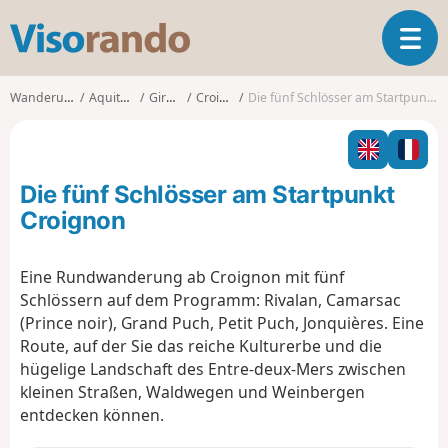
V
T
i
o
s
g
o
Wanderungen
Aquitanien
Gironde
Croignon
Die fünf Schlösser am Startpunkt Croignon
g
r
l
a
e
n
n
d
Die fünf Schlösser am Startpunkt
a
o
v
Croignon
i
g
Eine Rundwanderung ab Croignon mit fünf
a
Schlössern auf dem Programm: Rivalan, Camarsac
t
i
(Prince noir), Grand Puch, Petit Puch, Jonquières. Eine
o
Route, auf der Sie das reiche Kulturerbe und die
n
hügelige Landschaft des Entre-deux-Mers zwischen
kleinen Straßen, Waldwegen und Weinbergen
entdecken können.