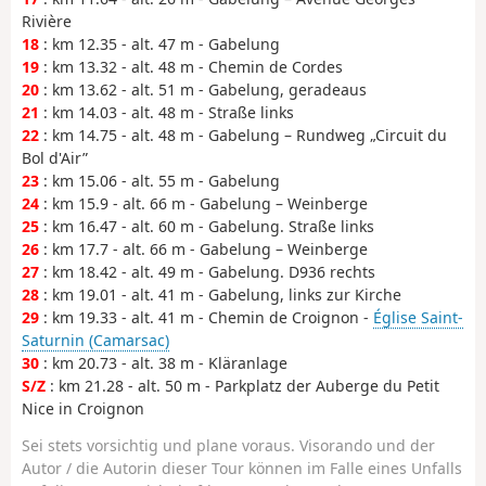
Rivière
18
: km 12.35 - alt. 47 m - Gabelung
19
: km 13.32 - alt. 48 m - Chemin de Cordes
20
: km 13.62 - alt. 51 m - Gabelung, geradeaus
21
: km 14.03 - alt. 48 m - Straße links
22
: km 14.75 - alt. 48 m - Gabelung – Rundweg „Circuit du
Bol d'Air”
23
: km 15.06 - alt. 55 m - Gabelung
24
: km 15.9 - alt. 66 m - Gabelung – Weinberge
25
: km 16.47 - alt. 60 m - Gabelung. Straße links
26
: km 17.7 - alt. 66 m - Gabelung – Weinberge
27
: km 18.42 - alt. 49 m - Gabelung. D936 rechts
28
: km 19.01 - alt. 41 m - Gabelung, links zur Kirche
29
: km 19.33 - alt. 41 m - Chemin de Croignon -
Église Saint-
Saturnin (Camarsac)
30
: km 20.73 - alt. 38 m - Kläranlage
S/Z
: km 21.28 - alt. 50 m - Parkplatz der Auberge du Petit
Nice in Croignon
Sei stets vorsichtig und plane voraus. Visorando und der
Autor / die Autorin dieser Tour können im Falle eines Unfalls