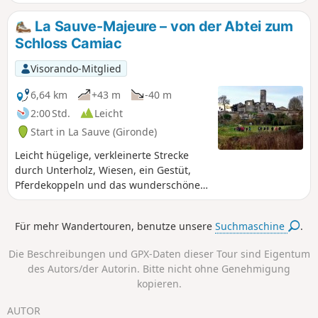
angenehm. Es gibt nur sehr wenige asphaltierte Straßen.
Schöne Aussicht auf die majestätische Abtei, die das Dorf
La Sauve-Majeure – von der Abtei zum
überragt.
Schloss Camiac
Visorando-Mitglied
6,64 km
+43 m
-40 m
2:00 Std.
Leicht
Start in La Sauve (Gironde)
Leicht hügelige, verkleinerte Strecke
durch Unterholz, Wiesen, ein Gestüt,
Pferdekoppeln und das wunderschöne
Schloss Camiac.
Für mehr Wandertouren, benutze unsere
Suchmaschine
.
Die Beschreibungen und GPX-Daten dieser Tour sind Eigentum
des Autors/der Autorin. Bitte nicht ohne Genehmigung
kopieren.
AUTOR