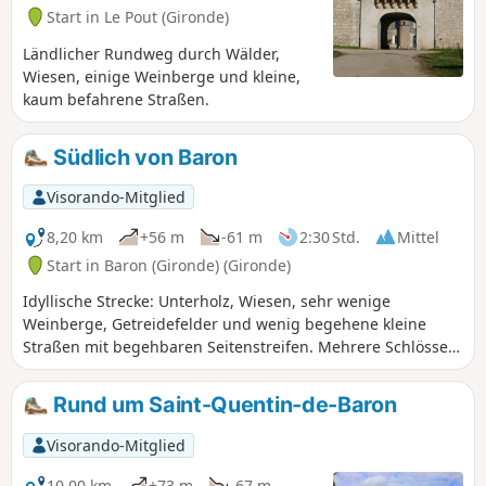
Start in Le Pout (Gironde)
Ländlicher Rundweg durch Wälder,
Wiesen, einige Weinberge und kleine,
kaum befahrene Straßen.
Südlich von Baron
Visorando-Mitglied
8,20 km
+56 m
-61 m
2:30 Std.
Mittel
Start in Baron (Gironde) (Gironde)
Idyllische Strecke: Unterholz, Wiesen, sehr wenige
Weinberge, Getreidefelder und wenig begehene kleine
Straßen mit begehbaren Seitenstreifen. Mehrere Schlösser
und schöne Anwesen, nicht zu vergessen die Kirche mit
ihrer prächtigen Krypta aus dem 11. Jahrhundert
Rund um Saint-Quentin-de-Baron
Visorando-Mitglied
10,00 km
+73 m
-67 m