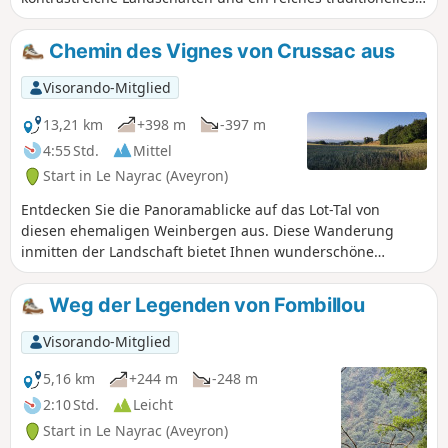
Kulturerbe.
Chemin des Vignes von Crussac aus
Visorando-Mitglied
13,21 km
+398 m
-397 m
4:55 Std.
Mittel
Start in Le Nayrac (Aveyron)
Entdecken Sie die Panoramablicke auf das Lot-Tal von
diesen ehemaligen Weinbergen aus. Diese Wanderung
inmitten der Landschaft bietet Ihnen wunderschöne
Ausblicke. In dieser wilden Gegend begegnen Sie den
Geschichten und Legenden der Region. An den
Weg der Legenden von Fombillou
Wasserfällen von Gachou können Sie sich einen Moment
der Erfrischung und Entspannung gönnen. Sehr
Visorando-Mitglied
angenehme Wanderung, die zwischen schattigen und
offenen Bereichen mit wunderschönen Aussichtspunkten
5,16 km
+244 m
-248 m
wechselt. Durchquerung kleiner Weiler. Die begehenen
2:10 Std.
Leicht
Straßen sind nicht sehr stark frequentiert. Die
Start in Le Nayrac (Aveyron)
Jagdaktivitäten sind in den betroffenen Gebieten