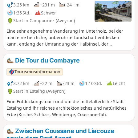
3,25 km
+231 m
-241 m
1:35 Std.
Schwer
Start in Campouriez (Aveyron)
Eine sehr angenehme Wanderung im Unterholz, bei der
man eine herrliche, unberührte Landschaft entdecken
kann, entlang der Umrandung der Halbinsel, der
Schluchten der Selves und des Kalvarienbergs, von wo aus
man die umliegende Landschaft und die wunderschöne,
Die Tour du Combayre
unberührte Gegend von Bez-Bédène bewundern kann.
Tourismusinformation
3,72 km
+22 m
-23 m
1:10 Std.
Leicht
Start in Estaing (Aveyron)
Eine Entdeckungstour rund um die mittelalterliche Stadt
Estaing und ihr reiches architektonisches und natürliches
Erbe (Kirche, Schloss, Weinberge, Coussane-Tal).
Zwischen Coussane und Liacouze