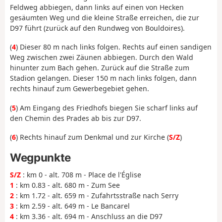
Feldweg abbiegen, dann links auf einen von Hecken
gesäumten Weg und die kleine Straße erreichen, die zur
D97 führt (zurück auf den Rundweg von Bouldoires).
(
4
) Dieser 80 m nach links folgen. Rechts auf einen sandigen
Weg zwischen zwei Zäunen abbiegen. Durch den Wald
hinunter zum Bach gehen. Zurück auf die Straße zum
Stadion gelangen. Dieser 150 m nach links folgen, dann
rechts hinauf zum Gewerbegebiet gehen.
(
5
) Am Eingang des Friedhofs biegen Sie scharf links auf
den Chemin des Prades ab bis zur D97.
(
6
) Rechts hinauf zum Denkmal und zur Kirche (
S/Z
)
Wegpunkte
S/Z
: km 0 - alt. 708 m - Place de l'Église
1
: km 0.83 - alt. 680 m - Zum See
2
: km 1.72 - alt. 659 m - Zufahrtsstraße nach Serry
3
: km 2.59 - alt. 649 m - Le Bancarel
4
: km 3.36 - alt. 694 m - Anschluss an die D97