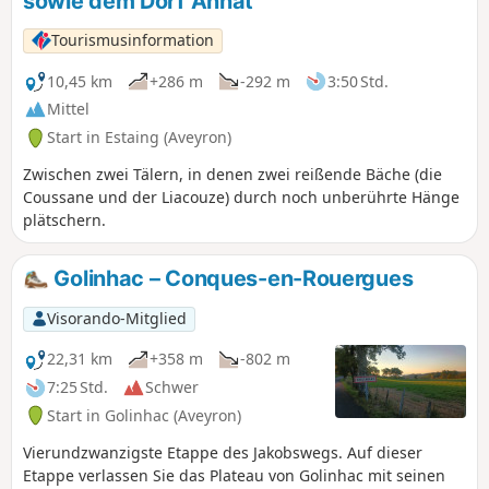
sowie dem Dorf Annat
Tourismusinformation
10,45 km
+286 m
-292 m
3:50 Std.
Mittel
Start in Estaing (Aveyron)
Zwischen zwei Tälern, in denen zwei reißende Bäche (die
Coussane und der Liacouze) durch noch unberührte Hänge
plätschern.
Golinhac – Conques-en-Rouergues
Visorando-Mitglied
22,31 km
+358 m
-802 m
7:25 Std.
Schwer
Start in Golinhac (Aveyron)
Vierundzwanzigste Etappe des Jakobswegs. Auf dieser
Etappe verlassen Sie das Plateau von Golinhac mit seinen