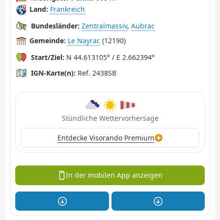
Land:
Frankreich
Bundesländer:
Zentralmassiv
,
Aubrac
Gemeinde:
Le Nayrac
(12190)
Start/Ziel:
N 44.613105° / E 2.662394°
IGN-Karte(n):
Ref. 2438SB
Stündliche Wettervorhersage
Entdecke Visorando Premium
In der mobilen App anzeigen