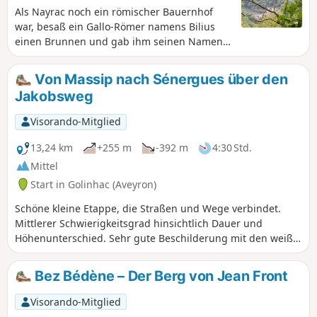
ausgeschildert.
Als Nayrac noch ein römischer Bauernhof
war, besaß ein Gallo-Römer namens Bilius
einen Brunnen und gab ihm seinen Namen:
Fond-Bilius, heute bekannt als Fombillou.
Diese Geschichte ist nur der Anfang der
Von Massip nach Sénergues über den
Legende. Auf diesem Wanderweg zu
Jakobsweg
wandern bedeutet, in die Vergangenheit zu
reisen ... und sich an die Mythen und
Visorando-Mitglied
Legenden von einst zu erinnern. Der Weg ist
bei Treibjagden gesperrt.
13,24 km
+255 m
-392 m
4:30 Std.
Mittel
Start in Golinhac (Aveyron)
Schöne kleine Etappe, die Straßen und Wege verbindet.
Mittlerer Schwierigkeitsgrad hinsichtlich Dauer und
Höhenunterschied. Sehr gute Beschilderung mit den weiß-
roten Markierungen des GR®65. Nutzen Sie die
Durchquerung der Dörfer, um die Kirchen zu besichtigen
Bez Bédène – Der Berg von Jean Front
und sich gegebenenfalls an den Brunnen mit Wasser zu
versorgen.
Visorando-Mitglied