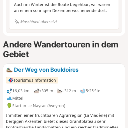
Auch im Winter ist die Route begehbar; wir waren
an einem sonnigen Dezemberwochenende dort.
Maschinell übersetzt
Andere Wandertouren in dem
Gebiet
Der Weg von Bouldoires
Tourismusinformation
16,03 km
+305 m
-312 m
5:25 Std.
Mittel
Start in Le Nayrac (Aveyron)
Inmitten einer fruchtbaren Agrarregion (La Viadène) mit
bergigen Akzenten bietet dieses Granitplateau sehr
kontrastreiche Landschaften und ein reiches traditionelles