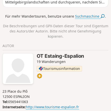
Mittelgebirgslandschaften und durchqueren, nachdem Sie
mehrere Dörfer passiert haben, die inmitten einer üppigen
Natur liegen, Senergues, einem alten Dorf, das auf einem
Für mehr Wandertouren, benutze unsere
Suchmaschine
.
Granitvorsprung thront, und setzen Ihren Weg fort, der von
bemerkenswerten Bauwerken und prächtigen Landschaften
Die Beschreibungen und GPX-Daten dieser Tour sind Eigentum
gesäumt ist, bevor Sie Conques-en-Rouergues und seine
des Autors/der Autorin. Bitte nicht ohne Genehmigung
geschichtsträchtige Abteikirche erreichen.
kopieren.
AUTOR
OT Estaing-Espalion
19 Wanderungen
Tourismusinformation
23 Place du Plô
12500 ESPALION
Tel:
0565441063
Internetseite:
http://www.tourisme-espalion.fr