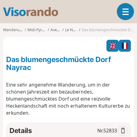
V
T
i
o
s
g
o
Wanderungen
Midi-Pyrénées
Aveyron
Le Nayrac
Das blumengeschmückte Dorf Nayrac
g
r
l
a
e
n
n
d
Das blumengeschmückte Dorf
a
o
v
Nayrac
i
g
Eine sehr angenehme Wanderung, um in der
a
schönen Jahreszeit ein bezauberndes,
t
i
blumengeschmücktes Dorf und eine reizvolle
o
Heckenlandschaft mit noch erhaltenem Kulturerbe zu
n
erkunden.
Details
Nr.
52833