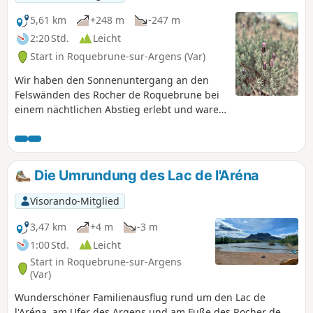
5,61 km
+248 m
-247 m
2:20 Std.
Leicht
Start in Roquebrune-sur-Argens (Var)
Wir haben den Sonnenuntergang an den
Felswänden des Rocher de Roquebrune bei
einem nächtlichen Abstieg erlebt und waren
daher mit der für diese Art von Wanderung
geeigneten Ausrüstung ausgestattet.
Die Umrundung des Lac de l'Aréna
Visorando-Mitglied
3,47 km
+4 m
-3 m
1:00 Std.
Leicht
Start in Roquebrune-sur-Argens
(Var)
Wunderschöner Familienausflug rund um den Lac de
l'Aréna, am Ufer des Argens und am Fuße des Rocher de