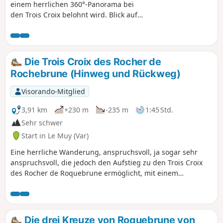
einem herrlichen 360°-Panorama bei
den Trois Croix belohnt wird. Blick auf
die Feenkamine auf dem Rückweg.
Die Trois Croix des Rocher de
Rochebrune (Hinweg und Rückweg)
Visorando-Mitglied
3,91 km
+230 m
-235 m
1:45 Std.
Sehr schwer
Start in Le Muy (Var)
Eine herrliche Wanderung, anspruchsvoll, ja sogar sehr
anspruchsvoll, die jedoch den Aufstieg zu den Trois Croix
des Rocher de Roquebrune ermöglicht, mit einem
herrlichen, fast 360°-Panoramablick auf das Mittelmeer, die
Maures, die Sainte-Baume, die Sainte-Victoire, den Grand
Bessillon, den Verdon, das Estérel sowie die Städte
Roquebrune, Puget-sur-Argens, Fréjus und Saint-Raphaël.
Die drei Kreuze von Roquebrune von