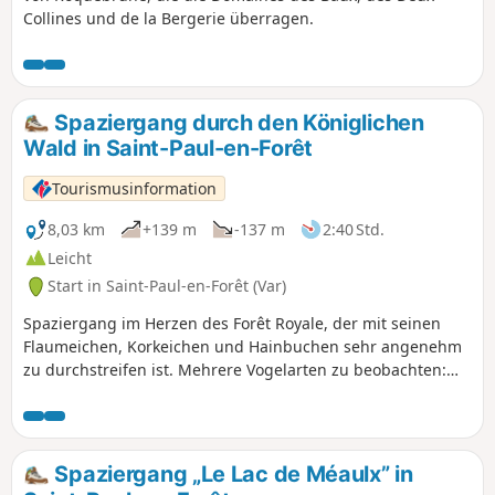
Collines und de la Bergerie überragen.
Spaziergang durch den Königlichen
Wald in Saint-Paul-en-Forêt
Tourismusinformation
8,03 km
+139 m
-137 m
2:40 Std.
Leicht
Start in Saint-Paul-en-Forêt (Var)
Spaziergang im Herzen des Forêt Royale, der mit seinen
Flaumeichen, Korkeichen und Hainbuchen sehr angenehm
zu durchstreifen ist. Mehrere Vogelarten zu beobachten:
Waldschnepfe oder Eisvogel. Während der Wanderung:
herrlicher Blick auf den Lac de Méaulx. Die Einwohner von
Saint-Paul, die von einer starken Forstkultur geprägt sind,
haben es immer verstanden, ihre Ressourcen aus diesem
Spaziergang „Le Lac de Méaulx” in
Wald zu beziehen: Bauholz für den Bau von Häusern oder