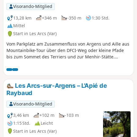
Visorando-Mitglied
13,28 km
+346 m
-350 m
1:30 Std.
Mittel
Start in Les Arcs (Var)
Vom Parkplatz am Zusammenfluss von Argens und Aille aus
Mountainbike-Tour über den DFCI-Weg oder kleine Pfade
bis zum Sommet des Terriers und zur Menhir-Stätte.
Rückweg auf einer recht gut befahrbaren Strecke – ein
Genuss für Abfahrtsfahrer.
Les Arcs-sur-Argens – L'Apié de
Raybaud
Visorando-Mitglied
3,46 km
+102 m
-103 m
1:15 Std.
Leicht
Start in Les Arcs (Var)