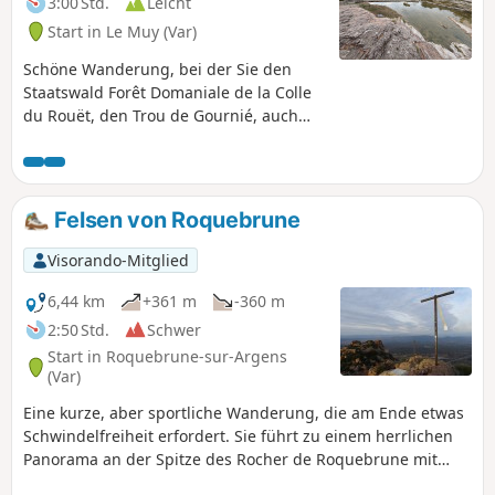
3:00 Std.
Leicht
Start in Le Muy (Var)
Schöne Wanderung, bei der Sie den
Staatswald Forêt Domaniale de la Colle
du Rouët, den Trou de Gournié, auch
Cascade de l'Endre genannt, und den
Fluss Endre entdecken können.
Felsen von Roquebrune
Visorando-Mitglied
6,44 km
+361 m
-360 m
2:50 Std.
Schwer
Start in Roquebrune-sur-Argens
(Var)
Eine kurze, aber sportliche Wanderung, die am Ende etwas
Schwindelfreiheit erfordert. Sie führt zu einem herrlichen
Panorama an der Spitze des Rocher de Roquebrune mit
seinen berühmten Ockerfarben.