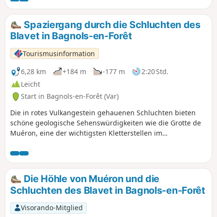
Spaziergang durch die Schluchten des
Blavet in Bagnols-en-Forêt
Tourismusinformation
6,28 km
+184 m
-177 m
2:20 Std.
Leicht
Start in Bagnols-en-Forêt (Var)
Die in rotes Vulkangestein gehauenen Schluchten bieten
schöne geologische Sehenswürdigkeiten wie die Grotte de
Muéron, eine der wichtigsten Kletterstellen im
Departement Var, die sich im Herzen dieser Wanderung
befindet. Am Fuße einer dieser zahlreichen Klippen
befindet sich die prähistorische Höhle von Muéron, die
bereits 10.000 v. Chr. bewohnt war. Von ihrem sehr breiten
Die Höhle von Muéron und die
Eingang aus dringt sie tief in den Felsen hinein und bietet
Schluchten des Blavet in Bagnols-en-Forêt
auch heute noch Schutz vor Unwettern. Die Nähe zum Fluss
Blavet und zu den Wäldern (Brennstoffquelle), ihre Südlage
Visorando-Mitglied
sowie ihr herrlicher Blick über das Tal ermöglichten es, die