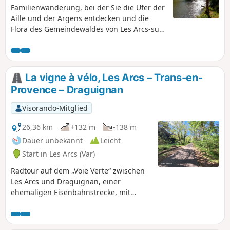
Familienwanderung, bei der Sie die Ufer der
Aille und der Argens entdecken und die
Flora des Gemeindewaldes von Les Arcs-sur-
Argens kennenlernen können.
La vigne à vélo, Les Arcs – Trans-en-
Provence – Draguignan
Visorando-Mitglied
26,36 km
+132 m
-138 m
Dauer unbekannt
Leicht
Start in Les Arcs (Var)
Radtour auf dem „Voie Verte“ zwischen
Les Arcs und Draguignan, einer
ehemaligen Eisenbahnstrecke, mit
gleichmäßigem Gefälle und einigen
kleinen Steigungen. Angenehme
Strecke, die an Weinbergen