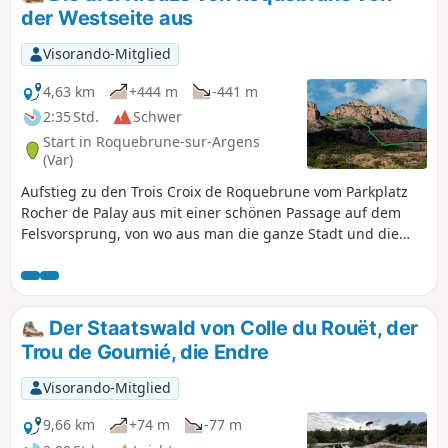
Ein Großteil der Strecke liegt im Schatten. Der Aufstieg ist
der Westseite aus
anspruchsvoll, der Abstieg erfordert äußerste Vorsicht. ⚠️
An einigen Stellen gibt es über wenige Meter Seile oder
Visorando-Mitglied
Ketten. Personen mit Höhenangst sollten davon Abstand
nehmen.
4,63 km
+444 m
-441 m
2:35 Std.
Schwer
Start in Roquebrune-sur-Argens
(Var)
Aufstieg zu den Trois Croix de Roquebrune vom Parkplatz
Rocher de Palay aus mit einer schönen Passage auf dem
Felsvorsprung, von wo aus man die ganze Stadt und die
gesamte Region überblicken kann. Siehe Kapitel: Praktische
Informationen.
Der Staatswald von Colle du Rouët, der
Trou de Gournié, die Endre
Visorando-Mitglied
9,66 km
+74 m
-77 m