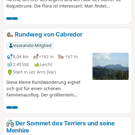
Roquebrune. Die Flora ist interessant: Man findet
spanischen Ginster, Skorpionginstern, Wollige Zistrose,
Provence-Schilf, Kaktusfeige, Fenchel, Waldkerbel,
Weißbrot, euphorbia cyparissias, Elf-Uhr-Blumen, Anacyclus
radiatus, Salbeiblättrige Zistrose, Weißes Leimkraut,
Rundweg von Cabredor
Rabenblume, Flachs, Wiesenklaver...
Visorando-Mitglied
8,04 km
+162 m
-167 m
2:45 Std.
Leicht
Start in Les Arcs (Var)
Diese kleine Rundwanderung eignet
sich gut für einen schönen
Familienausflug. Der größtenteils
schattige Weg bietet schöne Ausblicke
auf den Argens, die Barres de Pouaré
und den Rocher de Roquebrune. Diese
Strecke bietet auch die Möglichkeit, auf
Der Sommet des Terriers und seine
den Gipfel des Cabredor zu steigen, um
Menhire
das dortige Oppidum zu durchqueren.