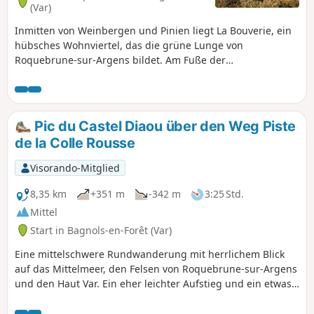
„Praktische Informationen”.
(Var)
Inmitten von Weinbergen und Pinien liegt La Bouverie, ein
hübsches Wohnviertel, das die grüne Lunge von
Roquebrune-sur-Argens bildet. Am Fuße der
majestätischen Gorges du Blavet, wo sich das rote Gestein
des Estérel zu steilen Klippen erhebt, führen Wanderwege
auf den Spuren des Homo Bouvérien. Archäologen haben
nämlich festgestellt, dass das Gebiet von Roquebrune-sur-
Pic du Castel Diaou über den Weg Piste
Argens in allen Epochen der Vorgeschichte kontinuierlich
de la Colle Rousse
bewohnt war. Die Höhlen von La Bouverie sind die ersten
Zeugnisse dafür.
Visorando-Mitglied
8,35 km
+351 m
-342 m
3:25 Std.
Mittel
Start in Bagnols-en-Forêt (Var)
Eine mittelschwere Rundwanderung mit herrlichem Blick
auf das Mittelmeer, den Felsen von Roquebrune-sur-Argens
und den Haut Var. Ein eher leichter Aufstieg und ein etwas
steiler Abstieg.