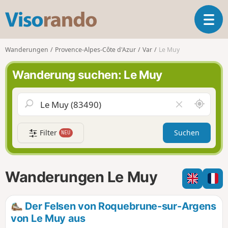
V
T
i
o
s
g
o
Wanderungen
Provence-Alpes-Côte d'Azur
Var
Le Muy
g
r
l
a
Wanderung suchen: Le Muy
e
n
n
d
a
o
S
F
v
c
e
i
h
l
g
Filter
Suchen
NEU
a
d
a
u
l
t
m
e
i
i
e
Wanderungen Le Muy
o
c
r
n
h
e
u
n
Der Felsen von Roquebrune-sur-Argens
m
von Le Muy aus