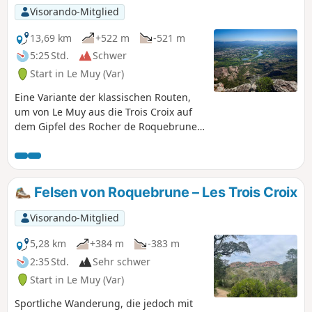
Visorando-Mitglied
13,69 km
+522 m
-521 m
5:25 Std.
Schwer
Start in Le Muy (Var)
Eine Variante der klassischen Routen,
um von Le Muy aus die Trois Croix auf
dem Gipfel des Rocher de Roquebrune
zu erreichen. Eine abwechslungsreiche,
relativ anspruchsvolle Rundwanderung
mit einigen steilen Anstiegen und
technischen Abstiegen, bei denen der
Felsen von Roquebrune – Les Trois Croix
Einsatz der Hände erforderlich ist. ⚠️
Mehrere Handläufe und
Visorando-Mitglied
Sicherheitsvorrichtungen vorhanden.
5,28 km
+384 m
-383 m
2:35 Std.
Sehr schwer
Start in Le Muy (Var)
Sportliche Wanderung, die jedoch mit