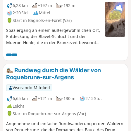
wilden Herden zu verfolgen, und machten sie in der
6,28 km
+197 m
-192 m
Bronzezeit zu einem besonders attraktiven Lagerplatz.
2:20 Std.
Mittel
Start in Bagnols-en-Forêt (Var)
Spaziergang an einem außergewöhnlichen Ort,
Entdeckung der Blavet-Schlucht und der
Mueron-Höhle, die in der Bronzezeit bewohnt
war.Ideal im Sommer und in der
Zwischensaison, vermeiden Sie Zeiten mit
starkem Regen.
Rundweg durch die Wälder von
Roquebrune-sur-Argens
Visorando-Mitglied
6,65 km
+121 m
-130 m
2:15 Std.
Leicht
Start in Roquebrune-sur-Argens (Var)
Angenehme und einfache Rundwanderung in den Wäldern
von Roquebrune, die die Domaines des Baux, des Deux