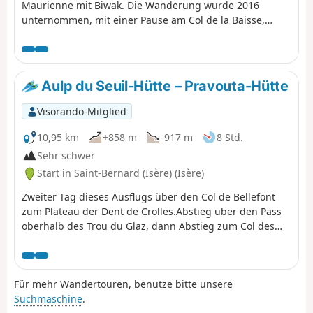
Maurienne mit Biwak. Die Wanderung wurde 2016
unternommen, mit einer Pause am Col de la Baisse,
einer weiteren oberhalb des Chalet des Brunes und
einer letzten am Chalet du Tovet. Anmerkung: Die
angezeigte Route stammt von meiner GPS-Uhr, die ich
nie angehalten habe, was die Schleifen an einigen
Aulp du Seuil-Hütte – Pravouta-Hütte
Stellen erklärt.
Visorando-Mitglied
10,95 km
+858 m
-917 m
8 Std.
Sehr schwer
Start in Saint-Bernard (Isère) (Isère)
Zweiter Tag dieses Ausflugs über den Col de Bellefont
zum Plateau der Dent de Crolles.Abstieg über den Pass
oberhalb des Trou du Glaz, dann Abstieg zum Col des
Ayes und Aufstieg auf den Roc d’Arguille bis zum Col de
Pravouta und zur gleichnamigen Hütte. ⚠️ 27.11.2025:
Wanderung aufgrund eines Steinschlags geändert. Der
Für mehr Wandertouren, benutze bitte unsere
Weg über den Trou du Glaz (5) ist nicht mehr begehbar.
Suchmaschine
.
Das Gebiet bleibt aufgrund der hohen Gefahr von