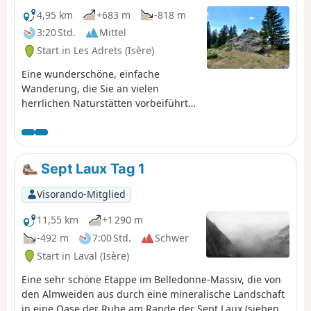
4,95 km
+683 m
-818 m
3:20 Std.
Mittel
Start in Les Adrets (Isère)
Eine wunderschöne, einfache
Wanderung, die Sie an vielen
herrlichen Naturstätten vorbeiführt
und von der aus Sie einen
atemberaubenden Blick auf das
Grésivaudan-Tal und das Chartreuse-
Massiv genießen können.
Sept Laux Tag 1
Visorando-Mitglied
11,55 km
+1 290 m
-492 m
7:00 Std.
Schwer
Start in Laval (Isère)
Eine sehr schöne Etappe im Belledonne-Massiv, die von
den Almweiden aus durch eine mineralische Landschaft
in eine Oase der Ruhe am Rande der Sept Laux (sieben