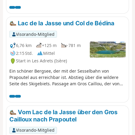
nur der Abstieg beschrieben und
genutzt, um diese Überquerung zu
beenden, da es nicht möglich ist,
problemlos zur Refuge de l’Oule
Lac de la Jasse und Col de Bédina
weiterzugehen.
Visorando-Mitglied
6,76 km
+125 m
-781 m
2:15 Std.
Mittel
Start in Les Adrets (Isère)
Ein schöner Bergsee, der mit der Sesselbahn von
Prapoutel aus erreichbar ist. Abstieg über die wildere
Seite des Skigebiets. Passage am Gros Caillou, der von
vielen Kletterern genutzt wird.
Vom Lac de la Jasse über den Gros
Cailloux nach Prapoutel
Visorando-Mitglied