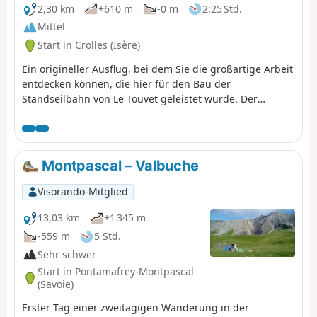
2,30 km
+610 m
-0 m
2:25 Std.
Mittel
Start in Crolles (Isère)
Ein origineller Ausflug, bei dem Sie die großartige Arbeit
entdecken können, die hier für den Bau der
Standseilbahn von Le Touvet geleistet wurde. Der
Aufstieg erfolgt zu Fuß und der Abstieg, um die Knie zu
schonen, mit der Standseilbahn. (Achtung): Diese Route
ist derzeit gesperrt, siehe Erläuterungen hier
(Anmerkung eines Wanderers) vom 18. Juni 2023: kleiner
Montpascal – Valbuche
schwieriger Abschnitt: die Überquerung der Geröllhalde,
wo man sich mit zwei Seilen helfen muss, um den Weg
Visorando-Mitglied
im Wald zu erreichen.
13,03 km
+1 345 m
-559 m
5 Std.
Sehr schwer
Start in Pontamafrey-Montpascal
(Savoie)
Erster Tag einer zweitägigen Wanderung in der