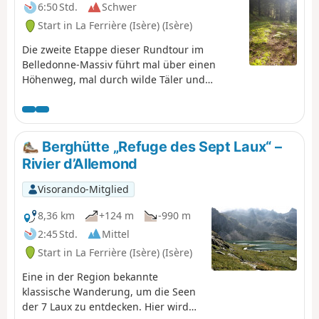
6:50 Std.
Schwer
dann wieder hinunter zum
Ausgangspunkt. Wir haben diese
Start in La Ferrière (Isère) (Isère)
Wanderung an zwei Tagen mit einer
Die zweite Etappe dieser Rundtour im
Übernachtung am See gemacht, aber
Belledonne-Massiv führt mal über einen
für Schnellere ist sie auch an einem Tag
Höhenweg, mal durch wilde Täler und
zu schaffen. Eine schöne,
ermöglicht es, das Allevard-Massiv zu
abwechslungsreiche Rundwanderung
umrunden. ⚠️15.06.2026: Ein Hinweis weist
zwischen Wäldern, Almwiesen, freien
auf einen Erdrutsch am Cul de la Vieille
Bergkämmen und wilden Gewässern.
zwischen den Wegmarkierungen 2 und 3
Berghütte „Refuge des Sept Laux“ –
hin, sodass diese Route nicht begehbar ist.
Rivier d’Allemond
Man muss über den GR®738 umgehen. Bitte
teilen Sie uns in den Nachrichten mit, wenn
Visorando-Mitglied
Sie Informationen zur Aufhebung dieses
Hinweises haben.
8,36 km
+124 m
-990 m
2:45 Std.
Mittel
Start in La Ferrière (Isère) (Isère)
Eine in der Region bekannte
klassische Wanderung, um die Seen
der 7 Laux zu entdecken. Hier wird