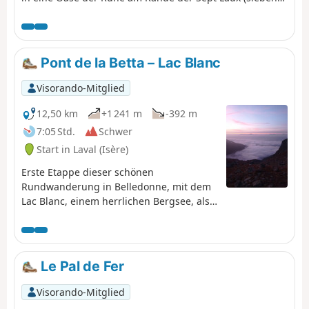
Seen) führt.
Pont de la Betta – Lac Blanc
Visorando-Mitglied
12,50 km
+1 241 m
-392 m
7:05 Std.
Schwer
Start in Laval (Isère)
Erste Etappe dieser schönen
Rundwanderung in Belledonne, mit dem
Lac Blanc, einem herrlichen Bergsee, als
krönendem Abschluss.
Le Pal de Fer
Visorando-Mitglied