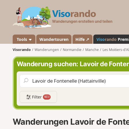
V
i
s
o
r
a
Tools
Wandertouren
Hilfe ↗
Viso
rando
Prem
n
Visorando
Wanderungen
Normandie
Manche
Les Moitiers-d'A
d
o
Wanderung suchen: Lavoir de Fontenel
Filter
NEU
Wanderungen Lavoir de Fonten