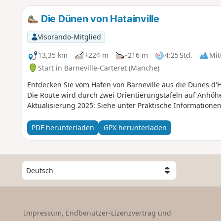
Die Dünen von Hatainville
Visorando-Mitglied
13,35 km
+224 m
-216 m
4:25 Std.
Mit
Start in Barneville-Carteret (Manche)
Entdecken Sie vom Hafen von Barneville aus die Dunes d'H
Die Route wird durch zwei Orientierungstafeln auf Anhöhen
Aktualisierung 2025: Siehe unter Praktische Information
PDF herunterladen
GPX herunterladen
W
ä
h
l
e
Impressum, Endbenutzer-Lizenzvertrag und
e