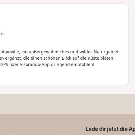
u
n
m
tel
atainville, ein außergewöhnliches und wildes Naturgebiet.
 ergänzt, die einen schönen Blick auf die Küste bieten.
enGPS oder Visorando-App dringend empfohlen!
Lade dir jetzt die 