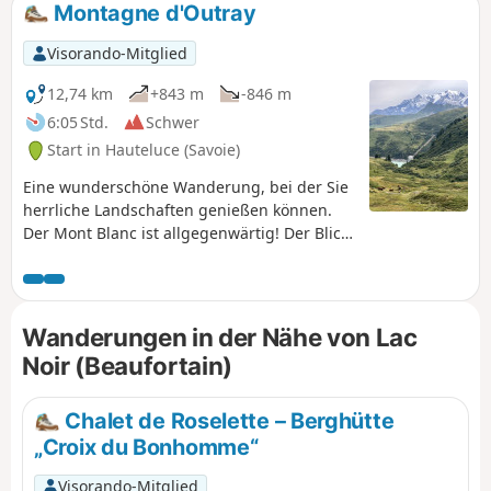
Montagne d'Outray
Visorando-Mitglied
12,74 km
+843 m
-846 m
6:05 Std.
Schwer
Start in Hauteluce (Savoie)
Eine wunderschöne Wanderung, bei der Sie
herrliche Landschaften genießen können.
Der Mont Blanc ist allgegenwärtig! Der Blick
auf das Beaufortain und seine Staudämme
ist ebenfalls einen Abstecher wert.
Wanderungen in der Nähe von Lac
Noir (Beaufortain)
Chalet de Roselette – Berghütte
„Croix du Bonhomme“
Visorando-Mitglied