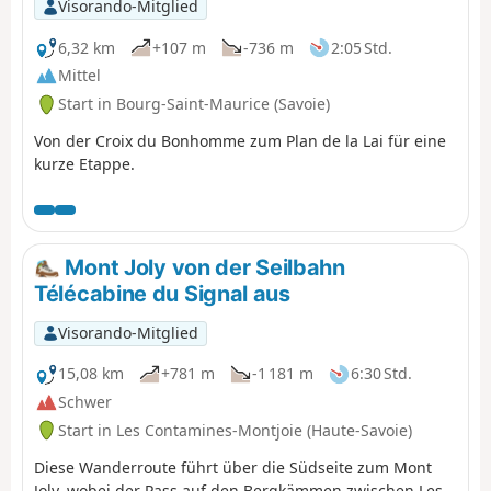
Visorando-Mitglied
6,32 km
+107 m
-736 m
2:05 Std.
Mittel
Start in Bourg-Saint-Maurice (Savoie)
Von der Croix du Bonhomme zum Plan de la Lai für eine
kurze Etappe.
Mont Joly von der Seilbahn
Télécabine du Signal aus
Visorando-Mitglied
15,08 km
+781 m
-1 181 m
6:30 Std.
Schwer
Start in Les Contamines-Montjoie (Haute-Savoie)
Diese Wanderroute führt über die Südseite zum Mont
Joly, wobei der Pass auf den Bergkämmen zwischen Les