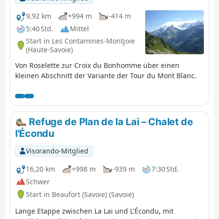
9,92 km
+994 m
-414 m
5:40 Std.
Mittel
Start in Les Contamines-Montjoie
(Haute-Savoie)
Von Roselette zur Croix du Bonhomme über einen
kleinen Abschnitt der Variante der Tour du Mont Blanc.
Refuge de Plan de la Lai – Chalet de
l'Écondu
Visorando-Mitglied
16,20 km
+998 m
-939 m
7:30 Std.
Schwer
Start in Beaufort (Savoie) (Savoie)
Lange Etappe zwischen La Lai und L'Écondu, mit