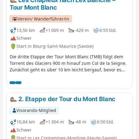
Les Chapieux nach Lex Blanche –
Tour Mont Blanc
Verein/ Wanderführer/in
13,56 km
+1 069 m
-429 m
6:55 Std.
Schwer
Start in Bourg-Saint-Maurice (Savoie)
Die dritte Etappe der Tour Mont Blanc (TMB) folgt dem
Torrent des Glaciers 900 m hinauf zum Col de la Seigne.
Zunächst geht es über 10 km leicht bergauf, bevor es
300 m hinunter nach Lex Blanche geht. Los geht's! Der
TMB ist ein klassischer Fernwanderweg, der um den
Mont Blanc herumführt, von Frankreich nach Italien und
durch die Schweiz verläuft, bevor er wieder nach
2. Etappe der Tour du Mont Blanc
Frankreich zurückkehrt.
Visorando-Mitglied
10,84 km
+1 304 m
-48 m
6:50 Std.
Schwer
Start in Les Contamines-Montjoie (Haute-Savoie)