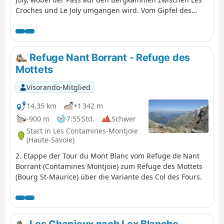
Croches und Le Joly umgangen wird. Vom Gipfel des
Mont Joly aus bietet sich Ihnen ein herrliches Panorama.
Achtung, der Rückweg ist anspruchsvoll und weist einen
starken Gefälle auf.
Refuge Nant Borrant - Refuge des
Mottets
Visorando-Mitglied
14,35 km
+1 342 m
-900 m
7:55 Std.
Schwer
Start in Les Contamines-Montjoie
(Haute-Savoie)
2. Etappe der Tour du Mont Blanc vom Refuge de Nant
Borrant (Contamines Montjoie) zum Refuge des Mottets
(Bourg St-Maurice) über die Variante des Col des Fours.