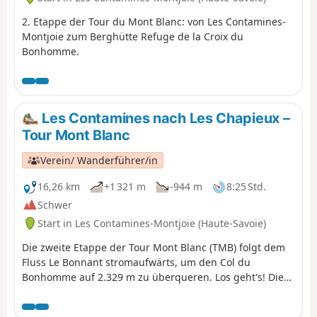
2. Etappe der Tour du Mont Blanc: von Les Contamines-
Montjoie zum Berghütte Refuge de la Croix du
Bonhomme.
Les Contamines nach Les Chapieux –
Tour Mont Blanc
Verein/ Wanderführer/in
16,26 km
+1 321 m
-944 m
8:25 Std.
Schwer
Start in Les Contamines-Montjoie (Haute-Savoie)
Die zweite Etappe der Tour Mont Blanc (TMB) folgt dem
Fluss Le Bonnant stromaufwärts, um den Col du
Bonhomme auf 2.329 m zu überqueren. Los geht's! Die
TMB ist ein klassischer Fernwanderweg, der um den
Mont Blanc herumführt, von Frankreich nach Italien und