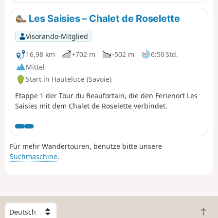
durch die Schweiz verläuft, bevor er wieder nach
Frankreich zurückkehrt.
Les Saisies – Chalet de Roselette
Visorando-Mitglied
16,98 km
+702 m
-502 m
6:50 Std.
Mittel
Start in Hauteluce (Savoie)
Etappe 1 der Tour du Beaufortain, die den Ferienort Les
Saisies mit dem Chalet de Roselette verbindet.
Für mehr Wandertouren, benutze bitte unsere
Suchmaschine
.
W
Z
ä