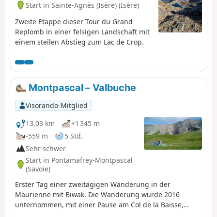
Start in Sainte-Agnès (Isère) (Isère)
Zweite Etappe dieser Tour du Grand
Replomb in einer felsigen Landschaft mit
einem steilen Abstieg zum Lac de Crop.
Montpascal – Valbuche
Visorando-Mitglied
13,03 km
+1 345 m
-559 m
5 Std.
Sehr schwer
Start in Pontamafrey-Montpascal
(Savoie)
Erster Tag einer zweitägigen Wanderung in der
Maurienne mit Biwak. Die Wanderung wurde 2016
unternommen, mit einer Pause am Col de la Baisse,
einer weiteren oberhalb des Chalet des Brunes und