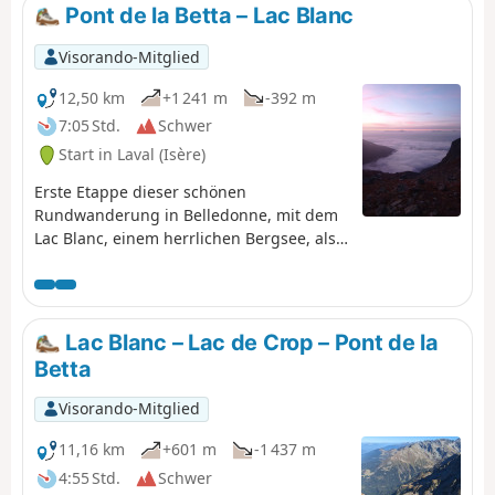
Pont de la Betta – Lac Blanc
Visorando-Mitglied
12,50 km
+1 241 m
-392 m
7:05 Std.
Schwer
Start in Laval (Isère)
Erste Etappe dieser schönen
Rundwanderung in Belledonne, mit dem
Lac Blanc, einem herrlichen Bergsee, als
krönendem Abschluss.
Lac Blanc – Lac de Crop – Pont de la
Betta
Visorando-Mitglied
11,16 km
+601 m
-1 437 m
4:55 Std.
Schwer