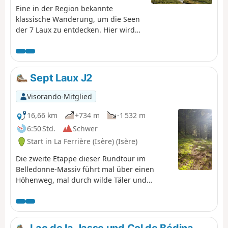
Eine in der Region bekannte
klassische Wanderung, um die Seen
der 7 Laux zu entdecken. Hier wird
nur der Abstieg beschrieben und
genutzt, um diese Überquerung zu
beenden, da es nicht möglich ist,
problemlos zur Refuge de l’Oule
Sept Laux J2
weiterzugehen.
Visorando-Mitglied
16,66 km
+734 m
-1 532 m
6:50 Std.
Schwer
Start in La Ferrière (Isère) (Isère)
Die zweite Etappe dieser Rundtour im
Belledonne-Massiv führt mal über einen
Höhenweg, mal durch wilde Täler und
ermöglicht es, das Allevard-Massiv zu
umrunden. ⚠️15.06.2026: Ein Hinweis weist
auf einen Erdrutsch am Cul de la Vieille
zwischen den Wegmarkierungen 2 und 3