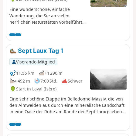
Eine wunderschöne, einfache
Wanderung, die Sie an vielen
herrlichen Naturstätten vorbeiführt
und von der aus Sie einen
atemberaubenden Blick auf das
Grésivaudan-Tal und das Chartreuse-
Massiv genießen können.
Sept Laux Tag 1
Visorando-Mitglied
11,55 km
+1 290 m
-492 m
7:00 Std.
Schwer
Start in Laval (Isère)
Eine sehr schöne Etappe im Belledonne-Massiv, die von
den Almweiden aus durch eine mineralische Landschaft
in eine Oase der Ruhe am Rande der Sept Laux (sieben
Seen) führt.