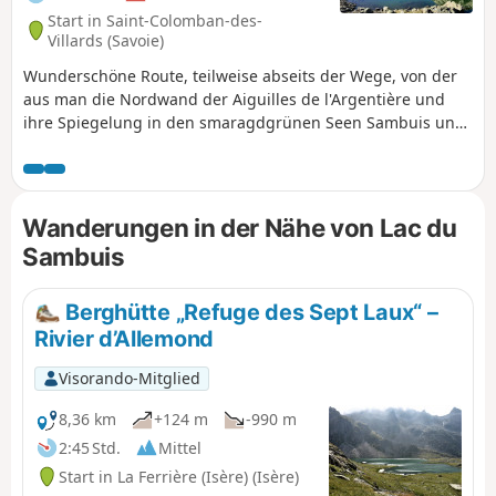
Start in Saint-Colomban-des-
Villards (Savoie)
Wunderschöne Route, teilweise abseits der Wege, von der
aus man die Nordwand der Aiguilles de l'Argentière und
ihre Spiegelung in den smaragdgrünen Seen Sambuis und
Croix bewundern kann: Panorama. Zahlreiche Steinböcke
tummeln sich auf den Felsen über den Seen. Diese
Wanderung ist bis auf den Höhenunterschied und die
Suche nach der Route (4 km ohne Markierungen) nicht
Wanderungen in der Nähe von Lac du
schwierig.
Sambuis
Berghütte „Refuge des Sept Laux“ –
Rivier d’Allemond
Visorando-Mitglied
8,36 km
+124 m
-990 m
2:45 Std.
Mittel
Start in La Ferrière (Isère) (Isère)