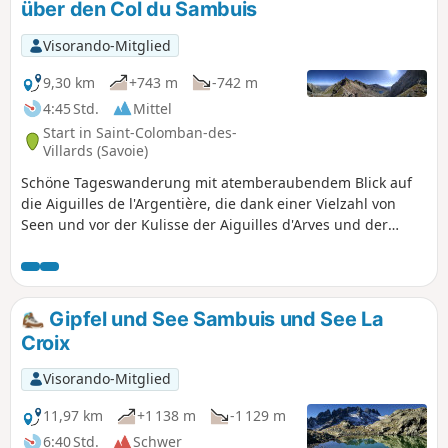
über den Col du Sambuis
Visorando-Mitglied
9,30 km
+743 m
-742 m
4:45 Std.
Mittel
Start in Saint-Colomban-des-
Villards (Savoie)
Schöne Tageswanderung mit atemberaubendem Blick auf
die Aiguilles de l'Argentière, die dank einer Vielzahl von
Seen und vor der Kulisse der Aiguilles d'Arves und der
Meije zahlreiche Erfrischungsmöglichkeiten bietet.
Gipfel und See Sambuis und See La
Croix
Visorando-Mitglied
11,97 km
+1 138 m
-1 129 m
6:40 Std.
Schwer