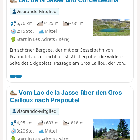
Lac de la Jasse und Col de Bédina
hin, sodass diese Route nicht begehbar ist.
Man muss über den GR®738 umgehen. Bitte
Visorando-Mitglied
teilen Sie uns in den Nachrichten mit, wenn
Sie Informationen zur Aufhebung dieses
6,76 km
+125 m
-781 m
Hinweises haben.
2:15 Std.
Mittel
Start in Les Adrets (Isère)
Ein schöner Bergsee, der mit der Sesselbahn von
Prapoutel aus erreichbar ist. Abstieg über die wildere
Seite des Skigebiets. Passage am Gros Caillou, der von
vielen Kletterern genutzt wird.
Vom Lac de la Jasse über den Gros
Cailloux nach Prapoutel
Visorando-Mitglied
4,95 km
+683 m
-818 m
3:20 Std.
Mittel
Start in Les Adrets (Isère)