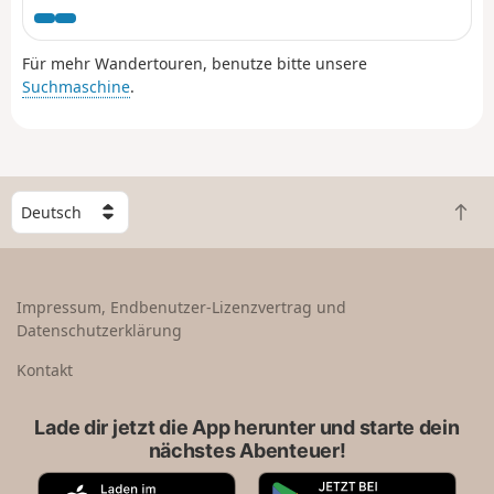
einer letzten am Chalet du Tovet. Anmerkung: Die
angezeigte Route stammt von meiner GPS-Uhr, die ich
Für mehr Wandertouren, benutze bitte unsere
nie angehalten habe, was die Schleifen an einigen
Suchmaschine
.
Stellen erklärt.
W
Z
ä
u
h
r
l
ü
e
Impressum, Endbenutzer-Lizenzvertrag und
c
e
Datenschutzerklärung
k
i
n
n
Kontakt
a
L
c
a
Lade dir jetzt die App herunter und starte dein
h
n
nächstes Abenteuer!
o
d
b
A
G