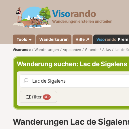
V
i
s
o
r
a
Tools
Wandertouren
Hilfe ↗
Viso
rando
Prem
n
Visorando
Wanderungen
Aquitanien
Gironde
Aillas
Lac de S
d
o
Wanderung suchen: Lac de Sigalens
Filter
NEU
Wanderungen Lac de Sigalen