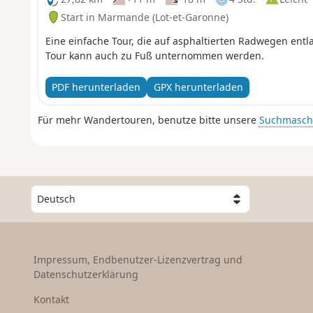
Start in Marmande (Lot-et-Garonne)
Eine einfache Tour, die auf asphaltierten Radwegen entl
Tour kann auch zu Fuß unternommen werden.
PDF herunterladen
GPX herunterladen
Für mehr Wandertouren, benutze bitte unsere
Suchmasch
W
ä
h
l
e
Impressum, Endbenutzer-Lizenzvertrag und
e
Datenschutzerklärung
i
n
Kontakt
L