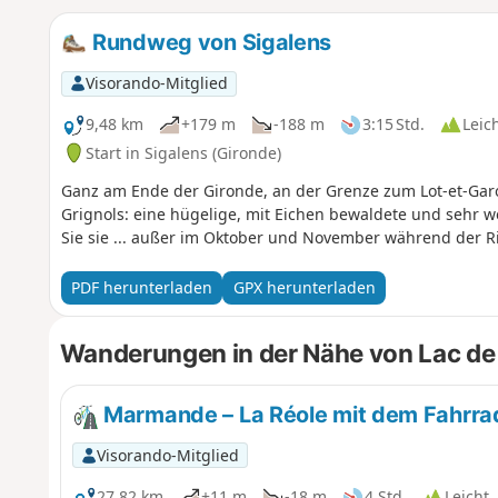
Rundweg von Sigalens
Visorando-Mitglied
9,48 km
+179 m
-188 m
3:15 Std.
Leic
Start in Sigalens (Gironde)
Ganz am Ende der Gironde, an der Grenze zum Lot-et-Ga
Grignols: eine hügelige, mit Eichen bewaldete und sehr w
Sie sie ... außer im Oktober und November während der R
PDF herunterladen
GPX herunterladen
Wanderungen in der Nähe von Lac de
Marmande – La Réole mit dem Fahrra
Visorando-Mitglied
27,82 km
+11 m
-18 m
4 Std.
Leicht