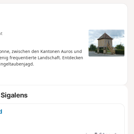
u
n
m
ht
ronne, zwischen den Kantonen Auros und
enig frequentierte Landschaft. Entdecken
ingeltaubenjagd.
 Sigalens
d