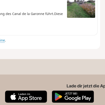
ang des Canal de la Garonne führt.Diese
ine
.
Lade dir jetzt die 
A
G
p
o
p
o