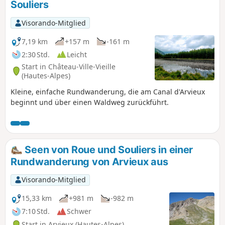
Souliers
Visorando-Mitglied
7,19 km
+157 m
-161 m
2:30 Std.
Leicht
Start in Château-Ville-Vieille
(Hautes-Alpes)
Kleine, einfache Rundwanderung, die am Canal d'Arvieux
beginnt und über einen Waldweg zurückführt.
Seen von Roue und Souliers in einer
Rundwanderung von Arvieux aus
Visorando-Mitglied
15,33 km
+981 m
-982 m
7:10 Std.
Schwer
Start in Arvieux (Hautes-Alpes)