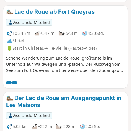
Lac de Roue ab Fort Queyras
Visorando-Mitglied
10,34 km
+547 m
-543 m
4:30 Std.
Mittel
Start in Château-Ville-Vieille (Hautes-Alpes)
Schöne Wanderung zum Lac de Roue, größtenteils im
Unterholz auf Waldwegen und -pfaden. Der Rückweg vom
See zum Fort Queyras führt teilweise über den Zugangsweg
zum See und über die asphaltierte Zufahrtsstraße nach
Souliers, die keinen Schatten bietet. Ein Picknick am See ist
möglich, und die Wanderung lässt sich mit einem Besuch
des Forts verbinden.
Der Lac de Roue am Ausgangspunkt in
Les Maisons
Visorando-Mitglied
5,05 km
+222 m
-228 m
2:05 Std.