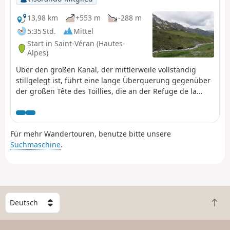
13,98 km
+553 m
-288 m
5:35 Std.
Mittel
Start in Saint-Véran (Hautes-
Alpes)
Über den großen Kanal, der mittlerweile vollständig
stillgelegt ist, führt eine lange Überquerung gegenüber
der großen Tête des Toillies, die an der Refuge de la
Blanche und anschließend am Parkplatz des
Observatoriums endet.
Für mehr Wandertouren, benutze bitte unsere
Suchmaschine
.
W
Z
ä
u
h
r
l