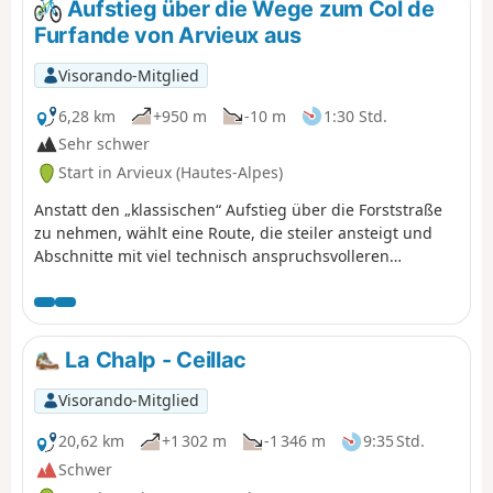
Aufstieg über die Wege zum Col de
(Wichtiger Hinweis): Auf dieser Website wird die
Furfande von Arvieux aus
Wiedereröffnung dieser Herberge für den Sommer 2023
angekündigt.
Visorando-Mitglied
6,28 km
+950 m
-10 m
1:30 Std.
Sehr schwer
Start in Arvieux (Hautes-Alpes)
Anstatt den „klassischen“ Aufstieg über die Forststraße
zu nehmen, wählt eine Route, die steiler ansteigt und
Abschnitte mit viel technisch anspruchsvolleren
Singletrails enthält – das ist ein gutes Aufwärmtraining
für den Abstieg nach Les Granges de Furfande, dann
zum Queyron und schließlich zurück nach Arvieux. Ich
habe hier nur die Aufstiegsvariante beschrieben. Für
La Chalp - Ceillac
den Abstieg nutzt ihr die von morgiou13 beschriebene
Tourenbeschreibung zum Col de Furfande, die ihr unter
Visorando-Mitglied
(2) findet. Angesichts des Schwierigkeitsgrades des
Aufstiegs (steile Passagen und enge, steile
20,62 km
+1 302 m
-1 346 m
9:35 Std.
Haarnadelkurven) eignet sich diese Strecke eher für E-
Schwer
Mountainbikes.