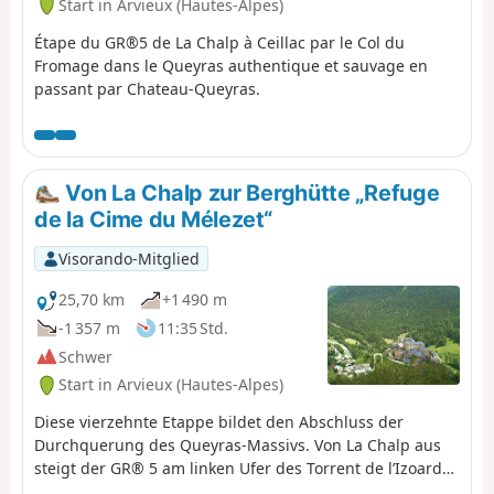
Start in Arvieux (Hautes-Alpes)
Étape du GR®5 de La Chalp à Ceillac par le Col du
Fromage dans le Queyras authentique et sauvage en
passant par Chateau-Queyras.
Von La Chalp zur Berghütte „Refuge
de la Cime du Mélezet“
Visorando-Mitglied
25,70 km
+1 490 m
-1 357 m
11:35 Std.
Schwer
Start in Arvieux (Hautes-Alpes)
Diese vierzehnte Etappe bildet den Abschluss der
Durchquerung des Queyras-Massivs. Von La Chalp aus
steigt der GR® 5 am linken Ufer des Torrent de l’Izoard
oberhalb von Arvieux an und erreicht dann den Weiler