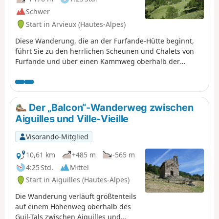
Schwer
Start in Arvieux (Hautes-Alpes)
Diese Wanderung, die an der Furfande-Hütte beginnt,
führt Sie zu den herrlichen Scheunen und Chalets von
Furfande und über einen Kammweg oberhalb der
Queyras-Schlucht, durch die sich der Guil schlängelt,
und schließlich über einen Aufstieg vom Ort Les
Moullins im Arvieux-Tal nach Souliers.
Der „Balcon“-Wanderweg zwischen
Aiguilles und Ville-Vieille
Visorando-Mitglied
10,61 km
+485 m
-565 m
4:25 Std.
Mittel
Start in Aiguilles (Hautes-Alpes)
Die Wanderung verläuft größtenteils
auf einem Höhenweg oberhalb des
Guil-Tals zwischen Aiguilles und