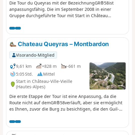
Die Tour du Queyras mit der BezeichnungGR®58ist
anpassungsfähig. Die im September 2008 in einer
Gruppe durchgeführte Tour mit Start in Château
Queyras führt Sie durch diesen Naturpark, wobei Sie
einige Dreitausender umrunden und besteigen. Sie
entdecken die schönen Dörfer dieses Parks mit
bekannten Namen: Ceillac, Saint Véran, Abriés...
Chateau Queyras – Montbardon
Außerdem ist das Wetter im Sommer fast immer schön.
Der strahlend blaue Himmel am nächsten Tag lässt Sie
Visorando-Mitglied
das Gewitter vom Vortag schnell vergessen.
9,61 km
+828 m
-661 m
5:05 Std.
Mittel
Start in Château-Ville-Vieille
(Hautes-Alpes)
Die erste Etappe der Tour ist eine Anpassung, da die
Route nicht auf demGR®58verläuft, aber sie ermöglicht
es Ihnen, zuvor die Burg zu besichtigen, die den Guil-
Pass überragt. (Achtung) Die Wanderherberge von
Montbardon (Le Cadran Solaire) ist seit 2018
geschlossen. Am besten startet man in Château Queyras
und geht direkt über den Col Fromage nach Ceillac.