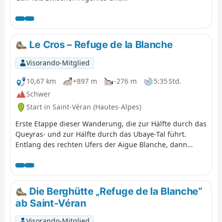
Ville-Vieille. Für den Rückweg
empfiehlt sich der kostenlose
Shuttlebus, der zwischen Château-
Queyras und L’Échalp verkehrt.
Le Cros – Refuge de la Blanche
Visorando-Mitglied
10,67 km
+897 m
-276 m
5:35 Std.
Schwer
Start in Saint-Véran (Hautes-Alpes)
Erste Etappe dieser Wanderung, die zur Hälfte durch das
Queyras- und zur Hälfte durch das Ubaye-Tal führt.
Entlang des rechten Ufers der Aigue Blanche, dann
weiter auf dem Weg zum Col de Saint-Véran, genießen
Sie anschließend einen schönen Abstieg, der zum See
und zur Refuge de la Blanche führt.
Die Berghütte „Refuge de la Blanche“
ab Saint-Véran
Visorando-Mitglied