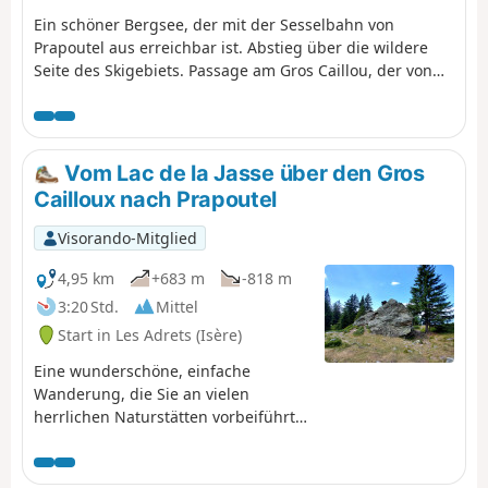
Ein schöner Bergsee, der mit der Sesselbahn von
Prapoutel aus erreichbar ist. Abstieg über die wildere
Seite des Skigebiets. Passage am Gros Caillou, der von
vielen Kletterern genutzt wird.
Vom Lac de la Jasse über den Gros
Cailloux nach Prapoutel
Visorando-Mitglied
4,95 km
+683 m
-818 m
3:20 Std.
Mittel
Start in Les Adrets (Isère)
Eine wunderschöne, einfache
Wanderung, die Sie an vielen
herrlichen Naturstätten vorbeiführt
und von der aus Sie einen
atemberaubenden Blick auf das
Grésivaudan-Tal und das Chartreuse-