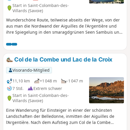
Start in Saint-Colomban-des-
Villards (Savoie)
Wunderschöne Route, teilweise abseits der Wege, von der
aus man die Nordwand der Aiguilles de l'Argentière und
ihre Spiegelung in den smaragdgrünen Seen Sambuis und
Croix bewundern kann: Panorama. Zahlreiche Steinböcke
tummeln sich auf den Felsen über den Seen. Diese
Wanderung ist bis auf den Höhenunterschied und die
Suche nach der Route (4 km ohne Markierungen) nicht
Col de la Combe und Lac de la Croix
schwierig.
Visorando-Mitglied
11,10 km
+1 048 m
-1 047 m
7 Std.
Extrem schwer
Start in Saint-Colomban-des-
Villards (Savoie)
Eine Wanderung für Einsteiger in einer der schönsten
Landschaften der Belledonne, inmitten der Aiguilles de
l’Argentière. Nach dem Aufstieg zum Col de la Combe
verlässt die Route jeglichen Pfad, um die schafartigen