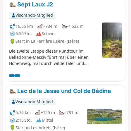
problemlos zur Refuge de l’Oule
Sept Laux J2
weiterzugehen.
Visorando-Mitglied
16,66 km
+734 m
-1 532 m
6:50 Std.
Schwer
Start in La Ferrière (Isère) (Isère)
Die zweite Etappe dieser Rundtour im
Belledonne-Massiv führt mal über einen
Höhenweg, mal durch wilde Täler und
ermöglicht es, das Allevard-Massiv zu
umrunden. ⚠️15.06.2026: Ein Hinweis weist
auf einen Erdrutsch am Cul de la Vieille
zwischen den Wegmarkierungen 2 und 3
Lac de la Jasse und Col de Bédina
hin, sodass diese Route nicht begehbar ist.
Man muss über den GR®738 umgehen. Bitte
Visorando-Mitglied
teilen Sie uns in den Nachrichten mit, wenn
Sie Informationen zur Aufhebung dieses
6,76 km
+125 m
-781 m
Hinweises haben.
2:15 Std.
Mittel
Start in Les Adrets (Isère)