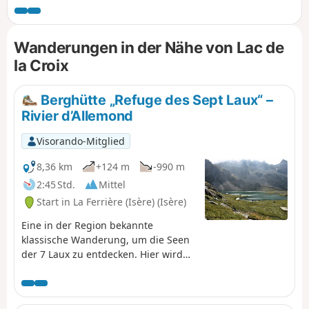
Felsen zu erkunden, die die nördlichen Ausläufer der
Aiguilles bilden, und führt schließlich zum wilden Col de la
Marmottane, der von Gämsen und Steinböcken bewacht
Wanderungen in der Nähe von Lac de
wird. Der Abstieg erfolgt am herrlichen Lac de la Croix und
la Croix
durch dessen wunderschöne Talmulde.
Berghütte „Refuge des Sept Laux“ –
Rivier d’Allemond
Visorando-Mitglied
8,36 km
+124 m
-990 m
2:45 Std.
Mittel
Start in La Ferrière (Isère) (Isère)
Eine in der Region bekannte
klassische Wanderung, um die Seen
der 7 Laux zu entdecken. Hier wird
nur der Abstieg beschrieben und
genutzt, um diese Überquerung zu
beenden, da es nicht möglich ist,