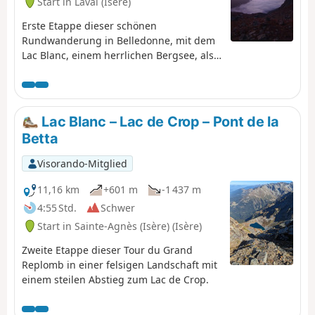
Start in Laval (Isère)
Erste Etappe dieser schönen
Rundwanderung in Belledonne, mit dem
Lac Blanc, einem herrlichen Bergsee, als
krönendem Abschluss.
Lac Blanc – Lac de Crop – Pont de la
Betta
Visorando-Mitglied
11,16 km
+601 m
-1 437 m
4:55 Std.
Schwer
Start in Sainte-Agnès (Isère) (Isère)
Zweite Etappe dieser Tour du Grand
Replomb in einer felsigen Landschaft mit
einem steilen Abstieg zum Lac de Crop.