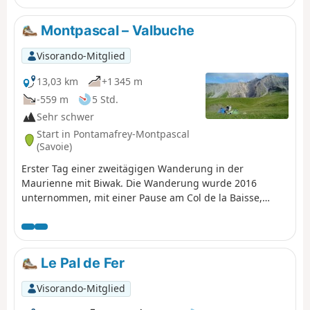
Montpascal – Valbuche
Visorando-Mitglied
13,03 km
+1 345 m
-559 m
5 Std.
Sehr schwer
Start in Pontamafrey-Montpascal
(Savoie)
Erster Tag einer zweitägigen Wanderung in der
Maurienne mit Biwak. Die Wanderung wurde 2016
unternommen, mit einer Pause am Col de la Baisse,
einer weiteren oberhalb des Chalet des Brunes und
einer letzten am Chalet du Tovet. Anmerkung: Die
angezeigte Route stammt von meiner GPS-Uhr, die ich
nie angehalten habe, was die Schleifen an einigen
Le Pal de Fer
Stellen erklärt.
Visorando-Mitglied