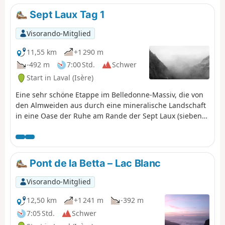
Massiv genießen können.
Sept Laux Tag 1
Visorando-Mitglied
11,55 km
+1 290 m
-492 m
7:00 Std.
Schwer
Start in Laval (Isère)
Eine sehr schöne Etappe im Belledonne-Massiv, die von
den Almweiden aus durch eine mineralische Landschaft
in eine Oase der Ruhe am Rande der Sept Laux (sieben
Seen) führt.
Pont de la Betta – Lac Blanc
Visorando-Mitglied
12,50 km
+1 241 m
-392 m
7:05 Std.
Schwer