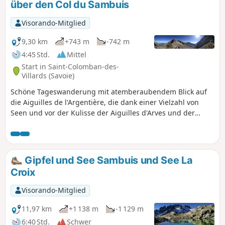
über den Col du Sambuis
Visorando-Mitglied
9,30 km
+743 m
-742 m
4:45 Std.
Mittel
Start in Saint-Colomban-des-
Villards (Savoie)
Schöne Tageswanderung mit atemberaubendem Blick auf
die Aiguilles de l'Argentière, die dank einer Vielzahl von
Seen und vor der Kulisse der Aiguilles d'Arves und der
Meije zahlreiche Erfrischungsmöglichkeiten bietet.
Gipfel und See Sambuis und See La
Croix
Visorando-Mitglied
11,97 km
+1 138 m
-1 129 m
6:40 Std.
Schwer