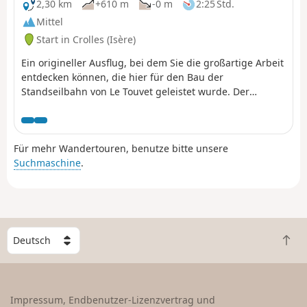
2,30 km
+610 m
-0 m
2:25 Std.
Mittel
Start in Crolles (Isère)
Ein origineller Ausflug, bei dem Sie die großartige Arbeit
entdecken können, die hier für den Bau der
Standseilbahn von Le Touvet geleistet wurde. Der
Aufstieg erfolgt zu Fuß und der Abstieg, um die Knie zu
schonen, mit der Standseilbahn. (Achtung): Diese Route
ist derzeit gesperrt, siehe Erläuterungen hier
Für mehr Wandertouren, benutze bitte unsere
(Anmerkung eines Wanderers) vom 18. Juni 2023: kleiner
Suchmaschine
.
schwieriger Abschnitt: die Überquerung der Geröllhalde,
wo man sich mit zwei Seilen helfen muss, um den Weg
im Wald zu erreichen.
W
Z
ä
u
h
r
l
ü
e
Impressum, Endbenutzer-Lizenzvertrag und
c
e