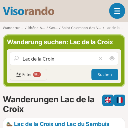
V
T
i
o
s
g
o
Wanderungen
Rhône-Alpes
Savoie
Saint-Colomban-des-Villards
Lac de la Croix
g
r
l
a
Wanderung suchen: Lac de la Croix
e
n
n
d
a
o
S
F
v
c
e
i
h
l
g
Filter
Suchen
NEU
a
d
a
u
l
t
m
e
i
i
e
Wanderungen Lac de la
o
c
r
n
h
e
Croix
u
n
m
Lac de la Croix und Lac du Sambuis